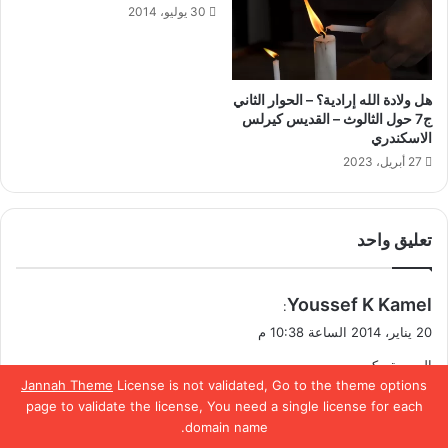
30 يوليو، 2014
هل ولادة الله إرادية؟ – الحوار الثاني
ج7 حول الثالوث – القديس كيرلس
الاسكندري
27 أبريل، 2023
تعليق واحد
ي
Youssef K Kamel
:
ق
20 يناير، 2014 الساعة 10:38 م
و
الرب يقويكم
ل
Jannah Theme
License is not validated, Go to the theme options
page to validate the license, You need a single license for each
domain name.
يسبوك
تويتر
بينتيريست
واتساب
تيلقرام