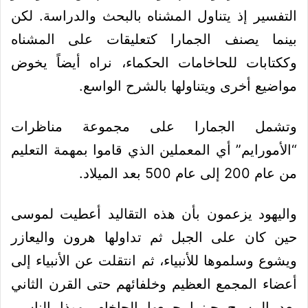
التفسير إذ يتناول المشناه بالبحث والدراسة. لكن
بينما يصنف الجمارا كتعليقات على المشناه
وككتابات للحاخامات الحكماء، نراه أيضاً يخوض
مواضيع أخرى ويتناولها بالشرح الواسع.
وتشمل الجمارا على مجموعة مناظرات
“الأمورايم” أي المعملين الذي قاموا بمهمة التعليم
من عام 200 إلى عام 500 بعد الميلاد.
واليهود يزعمون بأن هذه التقاليد أعطيت لموسى
حين كان على الجبل ثم تداولها هرون واليعازر
ويشوع وسلموها للأنبياء، ثم انتقلت عن الأنبياء إلى
أعضاء المجمع العظيم وخلفائهم حتى القرن الثاني
بعد
المسيح
حينما جمعها الحاخام يهوذا الناسي