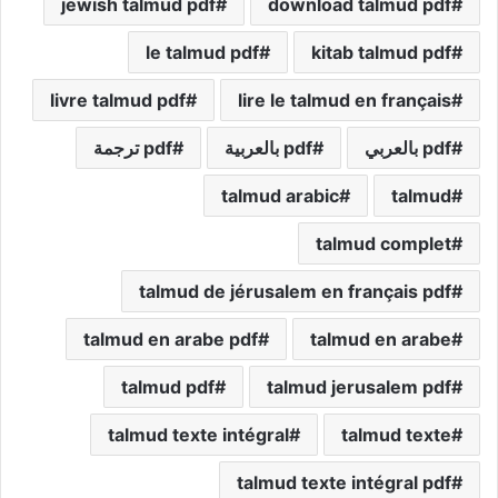
jewish talmud pdf
download talmud pdf
le talmud pdf
kitab talmud pdf
livre talmud pdf
lire le talmud en français
pdf بالعربي
pdf بالعربية
pdf ترجمة
talmud arabic
talmud
talmud complet
talmud de jérusalem en français pdf
talmud en arabe pdf
talmud en arabe
talmud pdf
talmud jerusalem pdf
talmud texte intégral
talmud texte
talmud texte intégral pdf