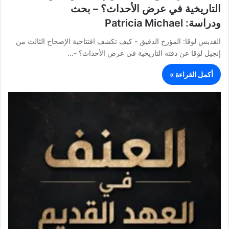
التاريخية في عرض الأحداث؟ – بحث
ودراسة: Patricia Michael
القديس لوقا: المؤرخ الدقيق - كيف تكشف افتتاحية الإصحاح الثالث من
إنجيل لوقا عن دقته التاريخية في عرض الأحداث؟ -…
أكمل القراءة »