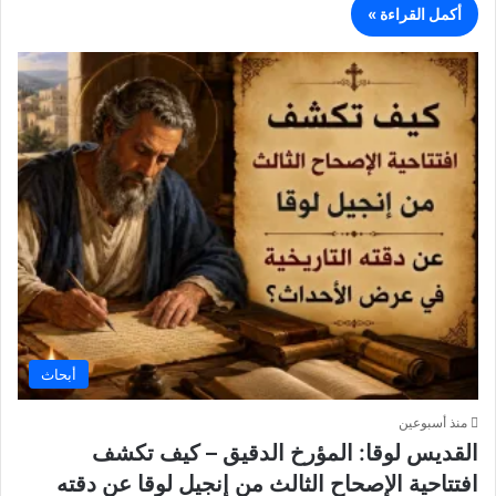
أكمل القراءة »
أبحاث
منذ أسبوعين
القديس لوقا: المؤرخ الدقيق – كيف تكشف
افتتاحية الإصحاح الثالث من إنجيل لوقا عن دقته