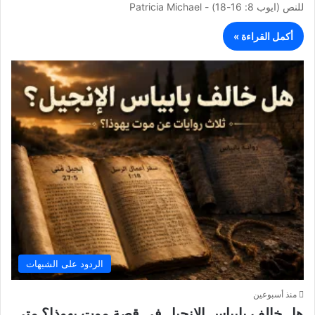
للنص (ايوب 8: 16-18) - Patricia Michael
أكمل القراءة »
الردود على الشبهات
منذ أسبوعين
هل خالف بابياس الإنجيل في قصة موت يهوذا؟ متى