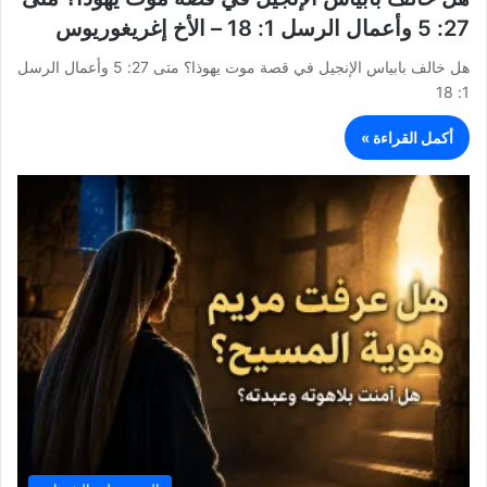
27: 5 وأعمال الرسل 1: 18 – الأخ إغريغوريوس
هل خالف بابياس الإنجيل في قصة موت يهوذا؟ متى 27: 5 وأعمال الرسل
1: 18
أكمل القراءة »