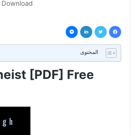
ee Download
فيسبوك
تويتر
لينكدإن
ماسنجر
المحتوى
heist [PDF] Free