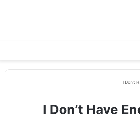
I Don’t 
I Don’t Have En