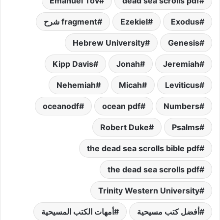
Emanuel Tov
dead sea scrolls pdf
Exodus
Ezekiel
fragment شرح
Hebrew University
Genesis
Kipp Davis
Jonah
Jeremiah
Nehemiah
Micah
Leviticus
oceanodf
ocean pdf
Numbers
Robert Duke
Psalms
the dead sea scrolls bible pdf
the dead sea scrolls pdf
Trinity Western University
أفضل كتب مسيحية
أمهات الكتب المسيحية