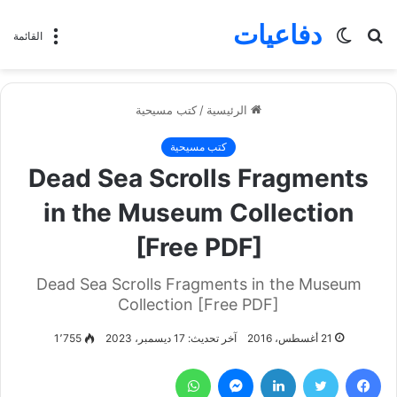
دفاعيات
بحث
الوضع
القائمة
عن
المظلم
الرئيسية
/
كتب مسيحية
كتب مسيحية
Dead Sea Scrolls Fragments
in the Museum Collection
[Free PDF]
Dead Sea Scrolls Fragments in the Museum
Collection [Free PDF]
21 أغسطس، 2016
آخر تحديث: 17 ديسمبر، 2023
1٬755
فيسبوك
تويتر
لينكدإن
ماسنجر
واتساب