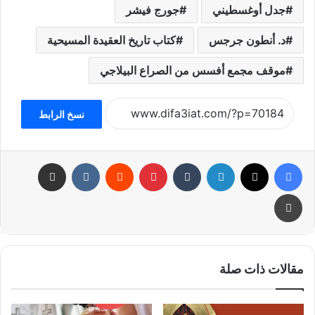
جدل أوغسطيني
جورج فيشر
د. أنطون جرجس
كتاب تاريخ العقيدة المسيحية
موقف مجمع أفسس من الصراع البيلاجي
نسخ الرابط
فيسبوك
تويتر
لينكدإن
بينتيريست
مشاركة عبر البريد
طباعة
مقالات ذات صلة