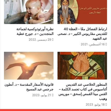
ارتباط الفضائل معًا – العظة 40
نظرة أورثوذوكسية لجماعة
للقديس مقاريوس الكبير – د. نصحى
المتجددين – د. جورج عطية
عبد الشهيد
29 ديسمبر، 2022
16 أغسطس، 2021
المنظور الخلاصي عند القديس
قانونية الأسفار المقدسة – د. أنطون
أثناسيوس في كتاب تجسد الكلمة –
جرجس عبد المسيح
القس مينا القمص إسحق – موريس
21 يوليو، 2023
وهيب
18 يوليو، 2023