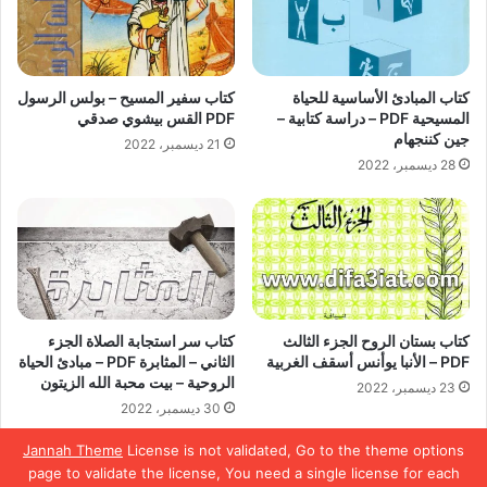
كتاب المبادئ الأساسية للحياة
كتاب سفير المسيح – بولس الرسول
المسيحية PDF – دراسة كتابية –
PDF القس بيشوي صدقي
جين كننجهام
21 ديسمبر، 2022
28 ديسمبر، 2022
كتاب بستان الروح الجزء الثالث
كتاب سر استجابة الصلاة الجزء
PDF – الأنبا يوأنس أسقف الغربية
الثاني – المثابرة PDF – مبادئ الحياة
الروحية – بيت محبة الله الزيتون
23 ديسمبر، 2022
30 ديسمبر، 2022
Jannah Theme
License is not validated, Go to the theme options
page to validate the license, You need a single license for each