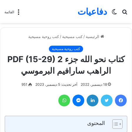
دفاعيات
بحث
الوضع
القائمة
عن
المظلم
الرئيسية
/
كتب مسيحية
/
كتب روحية مسيحية
كتب روحية مسيحية
كتاب نحو الله جزء 2 PDF (15-29)
الراهب سارافيم البرموسي
18 ديسمبر، 2022
آخر تحديث: 5 ديسمبر، 2023
951
فيسبوك
تويتر
لينكدإن
ماسنجر
واتساب
المحتوى