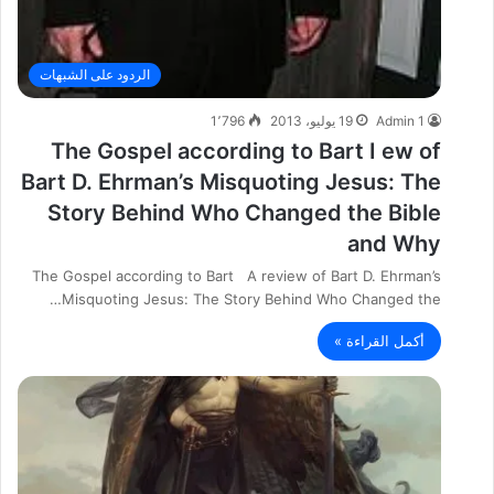
الردود على الشبهات
Admin 1
19 يوليو، 2013
1٬796
The Gospel according to Bart I ew of
Bart D. Ehrman’s Misquoting Jesus: The
Story Behind Who Changed the Bible
and Why
The Gospel according to Bart A review of Bart D. Ehrman’s
Misquoting Jesus: The Story Behind Who Changed the…
أكمل القراءة »