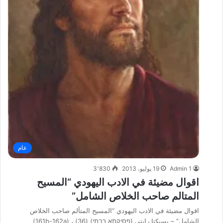
عام
Admin 1
19 يوليو، 2013
3٬830
اقوال مضيئة في الادب اليهودي “المسيح
المتالم صاحب الخلاص الشامل”
اقوال مضيئة في الادب اليهودي “المسيح المتألم صاحب الخلاص
الشامل” – بسيكتا رابتي (פסיקתא רבתי) (36) ، (161b-162a)