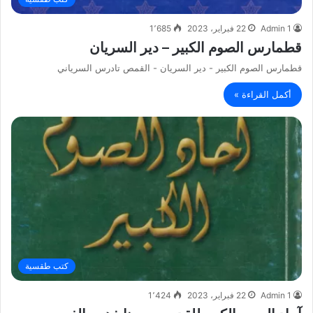
Admin 1
22 فبراير، 2023
1٬685
قطمارس الصوم الكبير – دير السريان
قطمارس الصوم الكبير - دير السريان - القمص تادرس السرياني
أكمل القراءة »
كتب طقسية
Admin 1
22 فبراير، 2023
1٬424