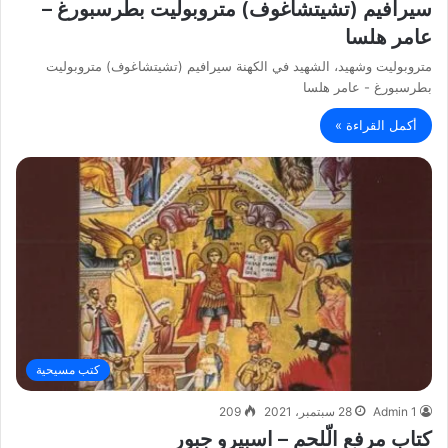
سيرافيم (تشيتشاغوف) متروبوليت بطرسبورغ –
عامر هلسا
متروبوليت وشهيد، الشهيد في الكهنة سيرافيم (تشيتشاغوف) متروبوليت
بطرسبورغ - عامر هلسا
أكمل القراءة »
كتب مسيحية
Admin 1
28 سبتمبر، 2021
209
كتاب مرفع الّلحم – اسبيرو جبور