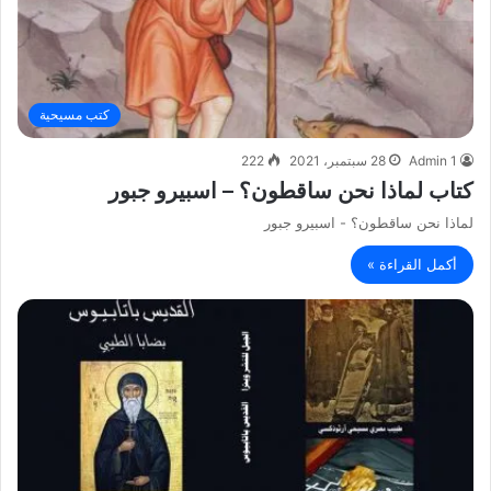
كتب مسيحية
Admin 1
28 سبتمبر، 2021
222
كتاب لماذا نحن ساقطون؟ – اسبيرو جبور
لماذا نحن ساقطون؟ - اسبيرو جبور
أكمل القراءة »