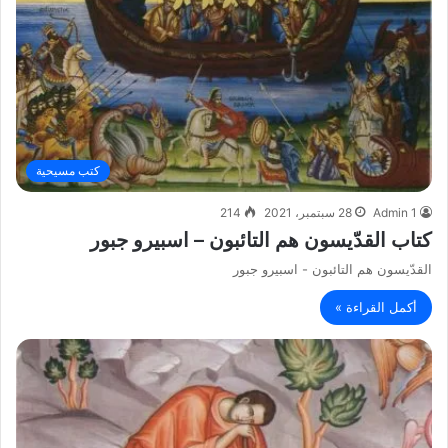
كتب مسيحية
Admin 1
28 سبتمبر، 2021
214
كتاب القدّيسون هم التائبون – اسبيرو جبور
القدّيسون هم التائبون - اسبيرو جبور
أكمل القراءة »