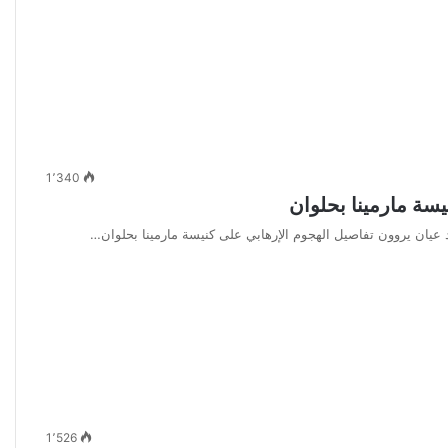
1٬340
سة مارمينا بحلوان
 عيان يروون تفاصيل الهجوم الإرهابي على كنيسة مارمينا بحلوان…
1٬526