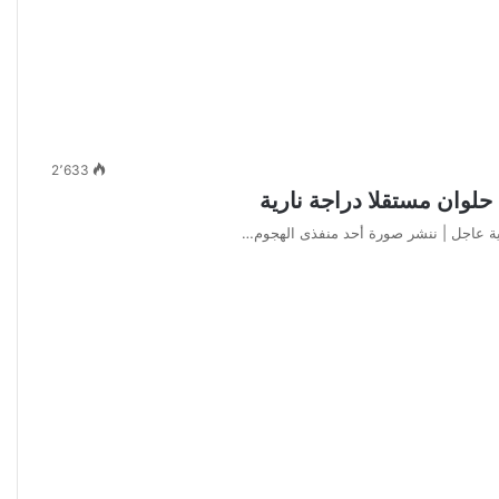
2٬633
لوان مستقلا دراجة نارية
ية عاجل | ننشر صورة أحد منفذى الهجوم…