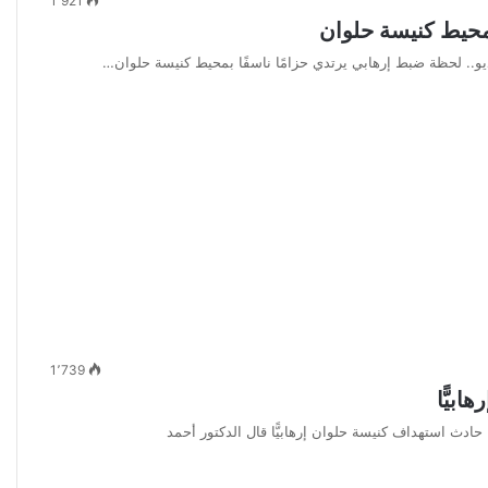
1٬921
بمحيط كنيسة حلوان
ديو.. لحظة ضبط إرهابي يرتدي حزامًا ناسفًا بمحيط كنيسة حلوان…
1٬739
بيًّا
ادث استهداف كنيسة حلوان إرهابيًّا قال الدكتور أحمد