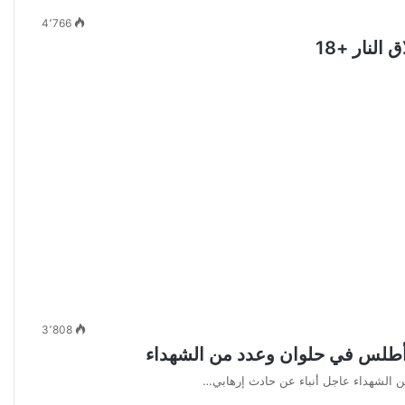
4٬766
النار +18
3٬808
 أطلس في حلوان وعدد من الشهداء
 الشهداء عاجل أنباء عن حادث إرهابي…