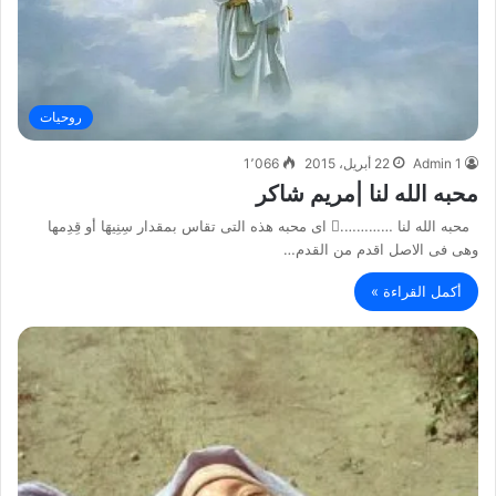
روحيات
Admin 1
22 أبريل، 2015
1٬066
محبه الله لنا |مريم شاكر
محبه الله لنا …………. اى محبه هذه التى تقاس بمقدار سِنِيهَا أو قِدِمها
وهى فى الاصل اقدم من القدم…
أكمل القراءة »