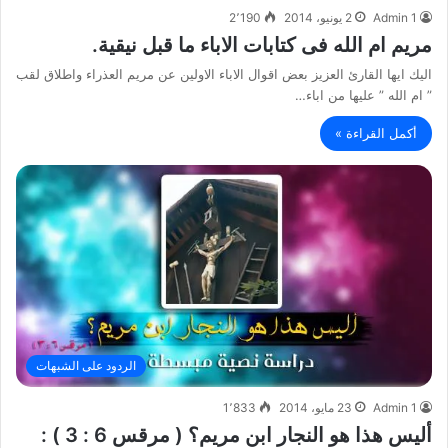
Admin 1
2 يونيو، 2014
2٬190
مريم ام الله فى كتابات الاباء ما قبل نيقية.
اليك ايها القارئ العزيز بعض اقوال الاباء الاولين عن مريم العذراء واطلاق لقب
” ام الله ” عليها من اباء…
أكمل القراءة »
الردود على الشبهات
Admin 1
23 مايو، 2014
1٬833
أليس هذا هو النجار ابن مريم؟ ( مرقس 6 : 3 ) :