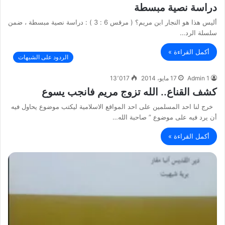
دراسة نصية مبسطة
أليس هذا هو النجار ابن مريم؟ ( مرقس 6 : 3 ) : دراسة نصية مبسطة ، ضمن
سلسلة الرد…
أكمل القراءة »
الردود على الشبهات
Admin 1
17 مايو، 2014
13٬017
كشف القناع.. الله تزوج مريم فانجب يسوع
خرج لنا احد المسلمين على احد المواقع الاسلامية ليكتب موضوع يحاول فيه
أن يرد فيه على موضوع ” صاحبة الله…
أكمل القراءة »