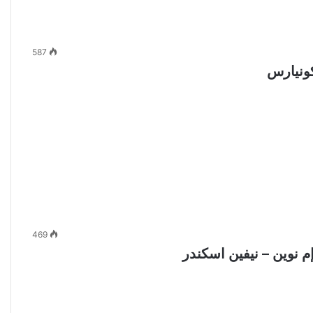
587
469
نوين – نيفين اسكندر