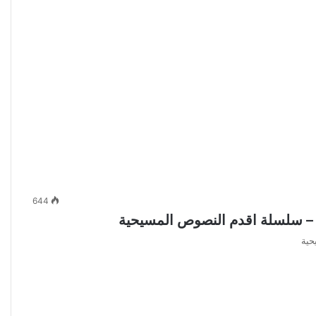
644
فم – سلسلة اقدم النصوص المسيحية
حية