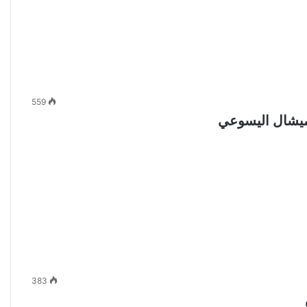
559
ميشال اليسوعي
383