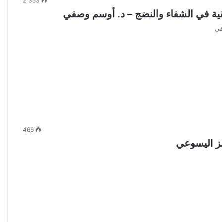
2٬353
في
466
نز اليسوعي