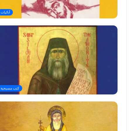
آبائيات
كتب مسيحية