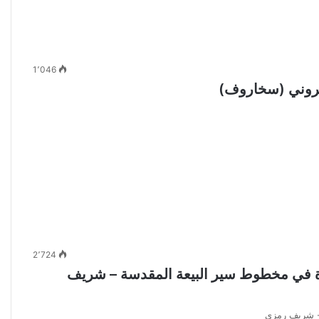
1٬046
فروني (سخاروف)
2٬724
المقطم PDF – قراءة جديدة في مخطوط سير البيعة المقدسة – شريف
- شريف رمزي