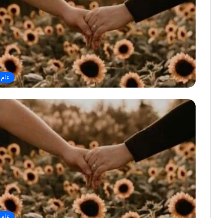
عام
عام