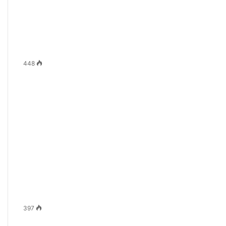
448
397