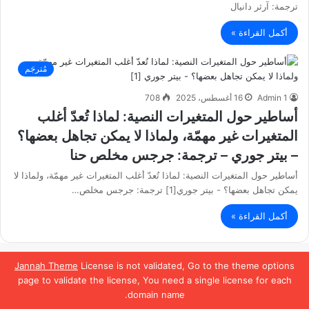
ترجمة: آرثر دانيال
أكمل القراءة »
مُترجَم
Admin 1
16 أغسطس، 2025
708
أساطير حول المتغيرات النصية: لماذا تُعدّ أغلب
المتغيرات غير مهمّة، ولماذا لا يمكن تجاهل بعضها؟
– بيتر جوري – ترجمة: جرجس مخلص حنا
أساطير حول المتغيرات النصية: لماذا تُعدّ أغلب المتغيرات غير مهمّة، ولماذا لا
يمكن تجاهل بعضها؟ - بيتر جوري[1] ترجمة: جرجس مخلص…
أكمل القراءة »
Jannah Theme
License is not validated, Go to the theme options
page to validate the license, You need a single license for each
domain name.