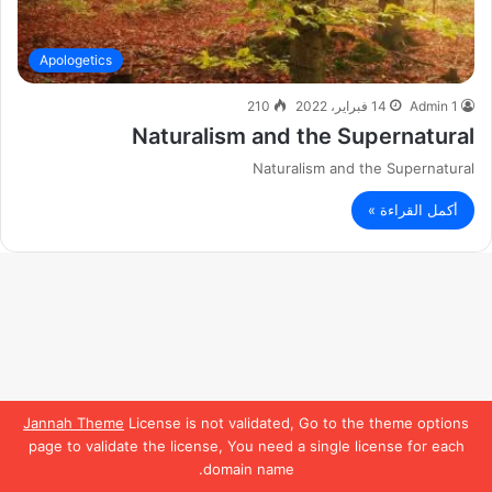
Apologetics
Admin 1
14 فبراير، 2022
210
Naturalism and the Supernatural
Naturalism and the Supernatural
أكمل القراءة »
Jannah Theme
License is not validated, Go to the theme options
page to validate the license, You need a single license for each
domain name.