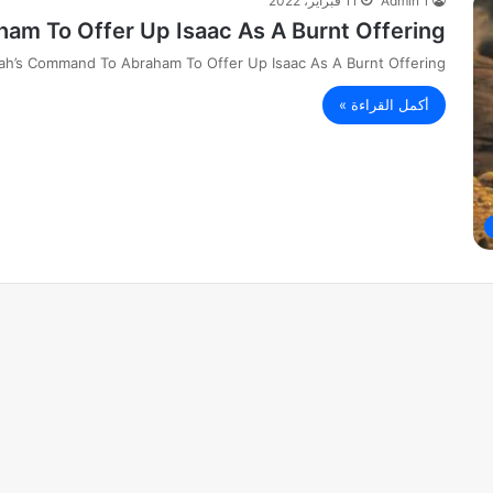
Admin 1
11 فبراير، 2022
m To Offer Up Isaac As A Burnt Offering
ah’s Command To Abraham To Offer Up Isaac As A Burnt Offering
أكمل القراءة »