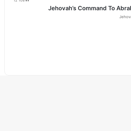
12٬108
Jehovah’s Command To Abraha
Jehov