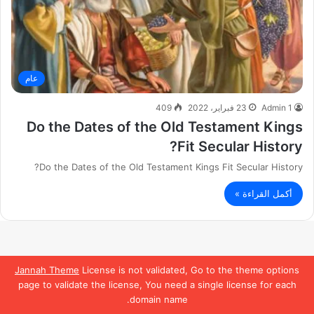
عام
Admin 1
23 فبراير، 2022
409
Do the Dates of the Old Testament Kings
Fit Secular History?
Do the Dates of the Old Testament Kings Fit Secular History?
أكمل القراءة »
Jannah Theme
License is not validated, Go to the theme options
page to validate the license, You need a single license for each
domain name.