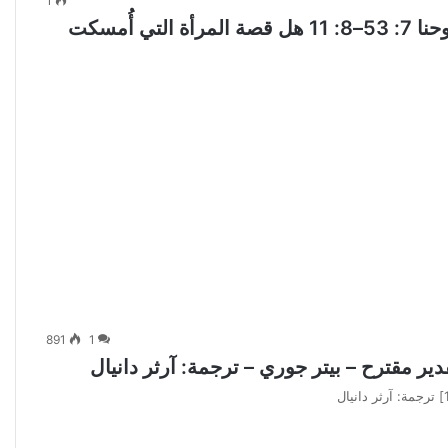
1
لماذا يشك بعض العلماء في قصة المرأة الزانية؟ يوحنا 7: 53–8: 11 هل قصة المرأة التي أُمسكت
891
1
دير مقترح – بيتر جوري – ترجمة: آرثر دانيال