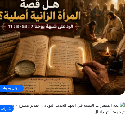
سؤال وجواب
مُترجَم