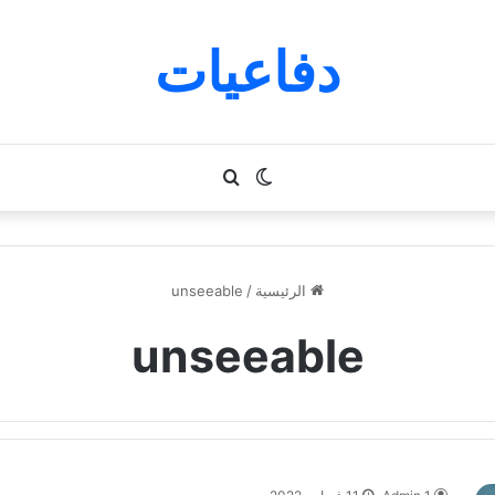
دفاعيات
الوضع
بحث
المظلم
عن
الرئيسية
/
unseeable
unseeable