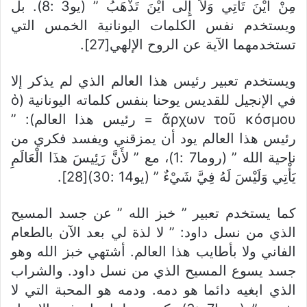
مِنْ أَيْنَ تَأْتِي وَلاَ إِلَى أَيْنَ تَذْهَبُ ” (يو3 :8). بل
ويستخدم نفس الكلمات اليونانية الخمس التي
تستخدمهما الآية عن الروح الإلهي[27].
ويستخدم تعبير رئيس هذا العالم الذي لم يذكر إلا
في الإنجيل للقديس يوحنا بنفس كلماته اليونانية (ὁ
ἄρχων τοῦ κόσμου = رئيس هذا العالم): ”
رئيس هذا العالم يود أن يمزقني ويفسد فكري من
ناحية الله ” (روما7 :1)، مع ” لأَنَّ رَئِيسَ هذَا الْعَالَمِ
يَأْتِي وَلَيْسَ لَهُ فِيَّ شَيْءٌ ” (يو14 :30)[28].
كما يستخدم تعبير ” خبز الله ” عن جسد المسيح
الذي من نسل داود: ” لا لذة لي بعد الآن بالطعام
الفاني ولا بأطايب هذا العالم. أشتهي خبز الله وهو
جسد يسوع المسيح الذي من نسل داود. والشراب
الذي ابغيه دائما هو دمه. ودمه هو المحبة التي لا