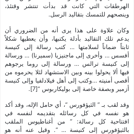
الهرطقات التي كانت قد بدأت تنتشر وقتئذ،
وينصحهم للتمسك بتقاليد الرسل.
وكان علاوة على هذا يرى أنه من الضروري أن
يدعم تلك التقاليد بأدلة يكتبها، وأن يعطيها شكلاً
ثابتاً ضماناً لسلامتها … كتب رسالة إلى كنيسة
أفسس … وأخرى إلى ماجنيزيا (سميرنا) … ورسالة
إلى كنيسة ترالس … ورسالة إلى روما يرجوهم
فيها ألا يحولوا بينه وبين الاستشهاد لئلا يحرموه من
أقصى أمنيته …وكتب إلى أهل فيلادلفيا وإلى كنيسة
أزمير وبصفة خاصة إلى بوليكاربوس “[7].
وقد لقب بـ ” الثيؤفورس “، أي حامل الإله، وقد أكد
هو نفسه في كل رسائله بتقديمه لنفسه في
افتتاحية كل رسالة: ” من أغناطيوس الملقب
بالثيؤفورس إلى كنيسة … “. وقيل عنه أنه هو