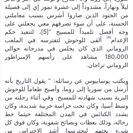
ليلاً ونهاراً، مشدوداً إلى عشرة نمور إي إلى فصيلة
من الجنود الذين صاروا أشرس بسبب معاملتي
الحسنة، على أن سوء تصرفهم معي يجعلني على
وجه أفضل تلميذاً للمسيح “[5]، لتنفيذ حكم
[6]
الإعدام
ألقى للوحوش لتفترسه في الملعب
الروماني الذي كان يجلس في مدرجاته حوالي
180،000 مشاهد على رأسهم الإمبراطور
الروماني تراجان.
ويكتب يوسابيوس عن رسائله: ” يقول التاريخ بأنه
أُرسل من سوريا إلى روما، وأصبح طعاماً للوحوش
البرية بسبب شهادته للمسيح. وفي أثناء رحلته من
وسط آسيا، وكان تحت حراسة حربية شديدة، وكان
يشدد الكنائس في المدن المختلفة حيثما حط
رحاله، وذلك بعظات ونصائح شفوية، وكان فوق كل
شيء يحثهم ليحترسوا أشد الاحتراس من