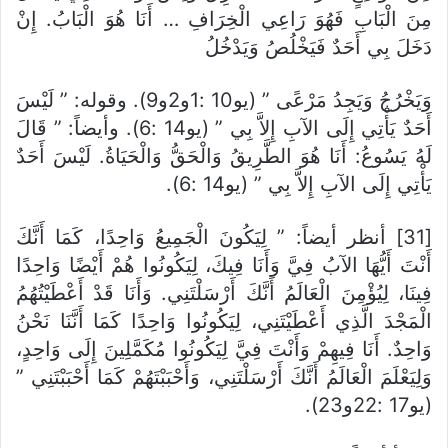
مِنَ الْبَابِ فَهُوَ رَاعِي الْخِرَافِ … أَنَا هُوَ الْبَابُ. إِنْ
دَخَلَ بِي أَحَدٌ فَيَخْلُصُ وَيَدْخُلُ
وَيَخْرُجُ وَيَجِدُ مَرْعًى ” (يو10 :1و2و9). وقوله: ” لَيْسَ
أَحَدٌ يَأْتِي إِلَى الآبِ إِلاَّ بِي ” (يو14 :6). وأيضاً: ” قَالَ
لَهُ يَسُوعُ: أَنَا هُوَ الطَّرِيقُ وَالْحَقُّ وَالْحَيَاةُ. لَيْسَ أَحَدٌ
يَأْتِي إِلَى الآبِ إِلاَّ بِي ” (يو14 :6).
[31] أنظر أيضاً: ” لِيَكُونَ الْجَمِيعُ وَاحِدًا، كَمَا أَنَّكَ
أَنْتَ أَيُّهَا الآبُ فِيَّ وَأَنَا فِيكَ، لِيَكُونُوا هُمْ أَيْضًا وَاحِدًا
فِينَا، لِيُؤْمِنَ الْعَالَمُ أَنَّكَ أَرْسَلْتَنِي. وَأَنَا قَدْ أَعْطَيْتُهُمُ
الْمَجْدَ الَّذِي أَعْطَيْتَنِي، لِيَكُونُوا وَاحِدًا كَمَا أَنَّنَا نَحْنُ
وَاحِدٌ. أَنَا فِيهِمْ وَأَنْتَ فِيَّ لِيَكُونُوا مُكَمَّلِينَ إِلَى وَاحِدٍ،
وَلِيَعْلَمَ الْعَالَمُ أَنَّكَ أَرْسَلْتَنِي، وَأَحْبَبْتَهُمْ كَمَا أَحْبَبْتَنِي ”
(يو17 :22و23).