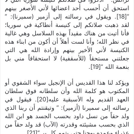
استحق أن أحسب أحد اعضائها لأني الأصغر بينهم
“[18]. ويقول في رسالته إلى أزمير (سميرنا): ”
لقد ذهبت صلاتكم إلى كنيسة أنطاكية في سوريا؛
فأنا أتيت من هناك مقيداً بهذه السلاسل وهي غالية
في نظر الله؛ وأنا لست أهلاً أن أكون من ابناء هذه
الكنيسة لأني الأخير بينهم وإرادة الله هي التي
جعلتني مستحقاً (للأسقفية) لا استحقاقاً مني بل
بنعمة الله “[19].
ويؤكد لنا هذا القديس أن الإنجيل سواء الشفوي أو
المكتوب هو كلمة الله وأن سلطانه فوق سلطان
العهد القديم وله الأسبقية عليه[20]. فيقول في
رسالته إلى سميرنا (أزمير): ” وتيقنتم أن ربنا الذي
ولد حقاً من نسل داود بحسب الجسد هو ابن الله
الذي بحسب مشيئته وقدرته (الآب) قد ولد حقاً من
عذراء وعمده يوحنا حتى يتمم كل بر “[21].