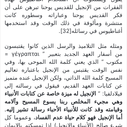
الفقرات من الإنجيل للقديس يوحنا تبرهن على أن
فكر القديس يوحنا وعباراته وسطوره كانت
منتشرة ومألوفة في ذلك الوقت وقد استخدمها
أغناطيوس في رسائله[32].
ومثله مثل التلاميذ والرسل الذين كانوا يقتبسون
من أسفار العهد الجديد بتعبير ” γέγραπται =
مكتوب ” الذي يعني كلمة الله الموحى بها، وفي
نفس الوقت يقتبس من الإنجيل باعتباره تعاليم
المسيح كلمة الله الذاتي، ولكن الإنجيل عنده متميز
عن كتابات العهد القديم، فيقول في رسالته إلى
فيلادلفيا: ”
الإنجيل له ميزة خاصة عن كتابات الأنبياء
وهي مجيء المخلص ربنا يسوع المسيح وآلامه
وقيامته وقد كانت للأنبياء الأحباء رسالة تشير إليه.
أما الإنجيل فهو كلام حياة عدم الفساد
، وعموما كل
شيء صالح (الأنبياء والإنجيل) إذا تمسكتم بالإيمان