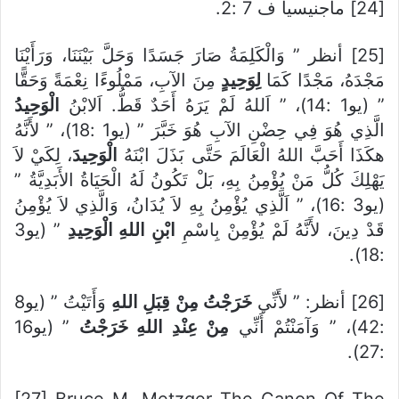
[24] ماجنيسيا ف 7 :2.
[25] أنظر ” وَالْكَلِمَةُ صَارَ جَسَدًا وَحَلَّ بَيْنَنَا، وَرَأَيْنَا
مَجْدَهُ، مَجْدًا كَمَا
لِوَحِيدٍ
مِنَ الآبِ، مَمْلُوءًا نِعْمَةً وَحَقًّا
” (يو1 :14)، ” اَللهُ لَمْ يَرَهُ أَحَدٌ قَطُّ. اَلابْنُ
الْوَحِيدُ
الَّذِي هُوَ فِي حِضْنِ الآبِ هُوَ خَبَّرَ ” (يو1 :18)، ” لأَنَّهُ
هكَذَا أَحَبَّ اللهُ الْعَالَمَ حَتَّى بَذَلَ ابْنَهُ
الْوَحِيدَ
، لِكَيْ لاَ
يَهْلِكَ كُلُّ مَنْ يُؤْمِنُ بِهِ، بَلْ تَكُونُ لَهُ الْحَيَاةُ الأَبَدِيَّةُ ”
(يو3 :16)، ” اَلَّذِي يُؤْمِنُ بِهِ لاَ يُدَانُ، وَالَّذِي لاَ يُؤْمِنُ
قَدْ دِينَ، لأَنَّهُ لَمْ يُؤْمِنْ بِاسْمِ
ابْنِ اللهِ الْوَحِيدِ
” (يو3
:18).
[26] أنظر: ” لأَنِّي
خَرَجْتُ مِنْ قِبَلِ اللهِ
وَأَتَيْتُ ” (يو8
:42)، ” وَآمَنْتُمْ أَنِّي
مِنْ عِنْدِ اللهِ خَرَجْتُ
” (يو16
:27).