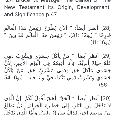
[27] Bruce M. Metzger The Canon Of The
New Testament Its Origin, Development,
and Significance p.47.
[28] أنظر أيضاً: ” اَلآنَ يُطْرَحُ رَئِيسُ هذَا الْعَالَمِ
خَارِجًا ” (يو12 :31)، ” رَئِيسَ هذَا الْعَالَمِ قَدْ دِينَ ”
(يو16 :11).
[29] أنظر أيضاً: ” مَنْ يَأْكُلُ جَسَدِي وَيَشْرَبُ دَمِي
فَلَهُ حَيَاةٌ أَبَدِيَّةٌ، وَأَنَا أُقِيمُهُ فِي الْيَوْمِ الأَخِيرِ. لأَنَّ
جَسَدِي مَأْكَلٌ حَق وَدَمِي مَشْرَبٌ حَق. مَنْ يَأْكُلْ
جَسَدِي وَيَشْرَبْ دَمِي يَثْبُتْ فِيَّ وَأَنَا فِيهِ ” (يو6 :54
– 56).
[30] أنظر أيضاً: ” اَلْحَقَّ الْحَقَّ أَقُولُ لَكُمْ: إِنَّ الَّذِي
لاَ يَدْخُلُ مِنَ الْبَابِ إِلَى حَظِيرَةِ الْخِرَافِ، بَلْ يَطْلَعُ
مِنْ مَوْضِعٍ آخَرَ، فَذَاكَ سَارِقٌ وَلِصٌّ. وَأَمَّا الَّذِي يَدْخُلُ