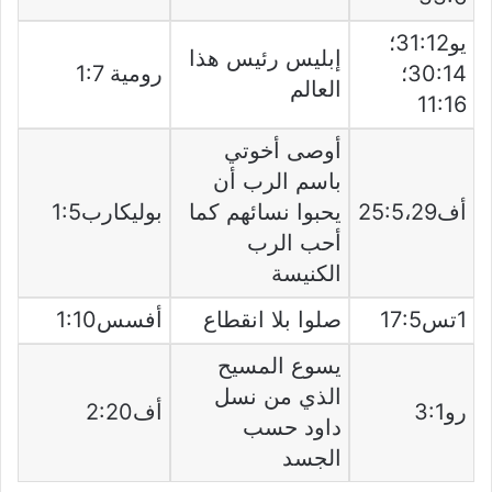
يو31:12؛
إبليس رئيس هذا
30:14؛
رومية 1:7
العالم
11:16
أوصى أخوتي
باسم الرب أن
أف25:5،29
يحبوا نسائهم كما
بوليكارب1:5
أحب الرب
الكنيسة
1تس17:5
صلوا بلا انقطاع
أفسس1:10
يسوع المسيح
الذي من نسل
رو3:1
أف2:20
داود حسب
الجسد