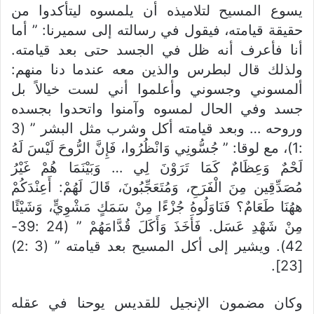
يسوع المسيح لتلاميذه أن يلمسوه ليتأكدوا من
حقيقة قيامته، فيقول في رسالته إلى سميرنا: ” أما
أنا فأعرف أنه ظل في الجسد حتى بعد قيامته.
ولذلك قال لبطرس والذين معه عندما دنا منهم:
ألمسوني وجسوني وأعلموا أني لست خيالاً بل
جسد وفي الحال لمسوه وآمنوا واتحدوا بجسده
وروحه … وبعد قيامته أكل وشرب مثل البشر ” (3
:1)، مع لوقا: ” جُسُّونِي وَانْظُرُوا، فَإِنَّ الرُّوحَ لَيْسَ لَهُ
لَحْمٌ وَعِظَامٌ كَمَا تَرَوْنَ لِي … وَبَيْنَمَا هُمْ غَيْرُ
مُصَدِّقِين مِنَ الْفَرَحِ، وَمُتَعَجِّبُونَ، قَالَ لَهُمْ: أَعِنْدَكُمْ
ههُنَا طَعَامٌ؟ فَنَاوَلُوهُ جُزْءًا مِنْ سَمَكٍ مَشْوِيٍّ، وَشَيْئًا
مِنْ شَهْدِ عَسَل. فَأَخَذَ وَأَكَلَ قُدَّامَهُمْ ” (24 :39-
42). ويشير إلى أكل المسيح بعد قيامته ” (3 :2)
[23].
وكان مضمون الإنجيل للقديس يوحنا في عقله