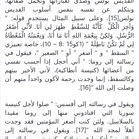
القديس بولس وصدى لعباراتها وتحمل صفاتها،
ويتكلم عن نفسه بنفس أسلوب القديس
بولس[15]. وعلى سبيل المثال يستخدم قوله: ”
وَآخِرَ الْكُلِّ ­ كَأَنَّهُ لِلسِّقْطِ ­ ظَهَرَ لِي أَنَا. لأَنِّي أَصْغَرُ
الرُّسُلِ. وَلكِنْ بِنِعْمَةِ اللهِ أَنَا مَا أَنَا، وَنِعْمَتُهُ الْمُعْطَاةُ
لِي لَمْ تَكُنْ بَاطِلَةً ” (1كو15 :8 – 10)، خاصة تعبيري
” السقط ” و ” أصغر ” أو ” الصغير “، فيقول في
رسالته إلى روما: ” أني أخجل إذا أحسب نفسي
من أعضائها (كنيسة أنطاكية)، لأني الأخير بينهم
وكالسقط، إنما وجدت رحمة لأكون واحداً منهم أن
وصلت إلى الله “[16].
ويقول في رسالته إلى أفسس: ” صلوا لأجل كنيسة
سوريا التي اقتادوني منها إلى روما مقيدا
بالسلاسل. ولئن كنت أصغر المؤمنين فقد وجدت
أهلاً لمجد الله “[17]. ويقول في رسالته إلى
ترالس: ” أذكروا في صلاتكم كنيسة سوريا التي لا