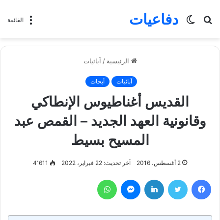
دفاعيات
بحث
الوضع
القائمة
عن
المظلم
الرئيسية
/
آبائيات
آبائيات
أبحاث
القديس أغناطيوس الإنطاكي
وقانونية العهد الجديد – القمص عبد
المسيح بسيط
2 أغسطس، 2016
آخر تحديث: 22 فبراير، 2022
4٬611
فيسبوك
تويتر
لينكدإن
ماسنجر
واتساب