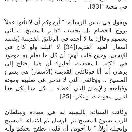
في محبة “[33].
ويقول في نفس الرسالة: ” أرجوكم أن لا تأتوا عملاً
بروح الخصام بل بحسب تعليم المسيح. سألني
بعضهم وقال: ما لا أجده في الوثائق القديمة (يقصد
اسفار العهد القديم)[34] لا اقبله ولو كان في
الإنجيل. وحين قلت لهم: أن كل ما نعلم به موجود
في الكتب المقدسة، أجابوا: أن هذا يحتاج إلى
برهان أما أنا فوثائقي القديمة (الأسفار) هي يسوع
المسيح .. ووثائقي التي لا تدحر هي صليبه وموته
وقيامته والإيمان الذي أعطاه .. بكل هذا بكل هذا
اتبرر بمعونة صلواتكم “[35].
وكانت السيادة بالنسبة له هي سيادة وسلطان
الرب يسوع المسيح ثم الرسل ثم الأنبياء، المسيح
وإنجيله أولاً: ” يا أخوتي أن قلبي يطفح بحبكم وأنه