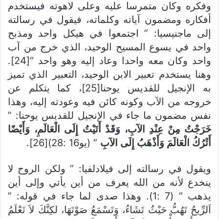
وفكره وكان متمرسا عليه وعلى لاهوته فيستخدم
أفكاره ومضمون آياته وكلماته، فيقول في رسالته
إلى ماجنيسيا: ” اجتمعوا في هيكل واحد ومذبح
واحد في يسوع المسيح الوحيد، الذي خرج من آب
واحد وكان معه واحدا وعاد إليه وهو واحد “[24].
وهنا يستخدم تعبير الابن الوحيد، التعبير الذي تميز
به الإنجيل للقديس يوحنا[25]، كما يتكلم عن
خروجه من الآب وكونه كائن فيه وعودته إليه، وهذا
نفس مضمون ما جاء في الإنجيل للقديس يوحنا: ”
خَرَجْتُ مِنْ عِنْدِ الآبِ، وَقَدْ أَتَيْتُ إِلَى الْعَالَمِ، وَأَيْضًا
أَتْرُكُ الْعَالَمَ وَأَذْهَبُ إِلَى الآبِ
” (يو16 :28)[26].
ويقول في رسالته إلى فيلادلفيا: ” ولكن الروح لا
ينخدع لأنه من الله يعرف من أين يأتي وإلى أين
يذهب ” (7 :1). وهذا صدى لما جاء في قوله: ”
اَلرِّيحُ تَهُبُّ حَيْثُ تَشَاءُ، وَتَسْمَعُ صَوْتَهَا، لكِنَّكَ لاَ تَعْلَمُ