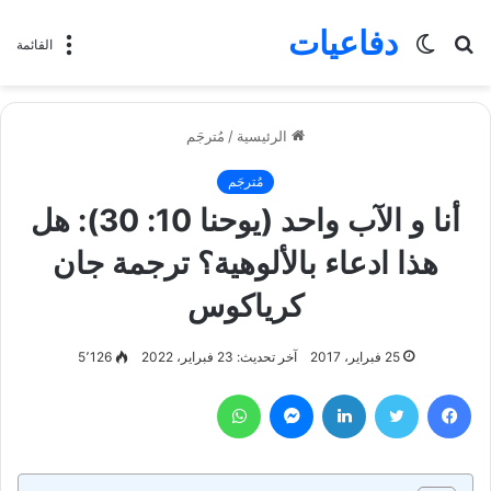
دفاعيات
بحث
الوضع
القائمة
عن
المظلم
الرئيسية
/
مُترجَم
مُترجَم
أنا و الآب واحد (يوحنا 10: 30): هل
هذا ادعاء بالألوهية؟ ترجمة جان
كرياكوس
25 فبراير، 2017
آخر تحديث: 23 فبراير، 2022
5٬126
فيسبوك
تويتر
لينكدإن
ماسنجر
واتساب