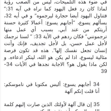
في ضوء هذه التلميحات، ليس من الصعب رؤية
لماذا كان رد فعل اليهود كما نراه في آيه 31:”
فتناول اليهود أيضا حجارة ليرجموه” و في أيه 32،
يسألهم يسوع، “أجابهم يسوع: أعمالا كثيرة حسنة
أريتكم من عند أبي. بسبب أي عمل منها
ترجمونني” فكان ردهم في الأية 33: ” لسنا نرجمك
لأجل عمل حسن، بل لأجل تجديف، فإنك وأنت
إنسان تجعل نفسك إلها”. هذه قد تكون فرصة
مثالية ليسوع، اذا لم يكن هو الله، لينكر ادعاءه. و
لكن ماذا يقول هو؟ الاجابة نجدها في الأيات 34-
39
34 أجابهم يسوع: أليس مكتوبا في ناموسكم:
أنا قلت إنكم آلهة
35 إن قال آلهة لأولئك الذين صارت إليهم كلمة