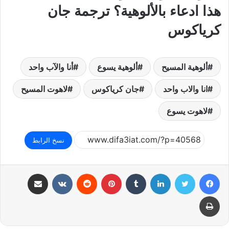
هذا ادعاء بالألوهية؟ ترجمة جان
كرياكوس
ألوهية المسيح
ألوهية يسوع
أنا والآب واحد
انا والاب واحد
جان كرياكوس
لاهوت المسيح
لاهوت يسوع
نسخ الرابط
فيسبوك
تويتر
لينكدإن
بينتيريست
مشاركة عبر البريد
طباعة