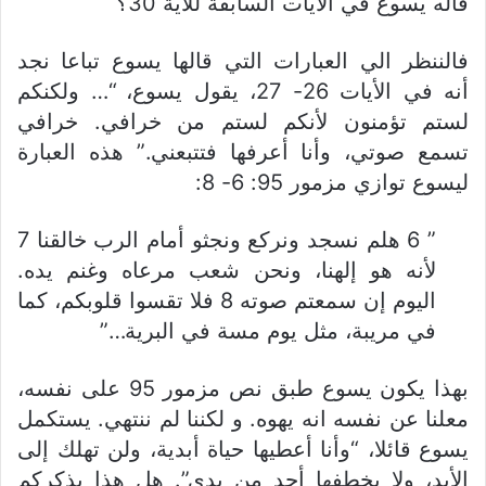
قاله يسوع في الأيات السابقة للأية 30؟
فالننظر الي العبارات التي قالها يسوع تباعا نجد
أنه
في الأيات 26- 27، يقول يسوع، “… ولكنكم
لستم تؤمنون لأنكم لستم من خرافي. خرافي
تسمع صوتي، وأنا أعرفها فتتبعني.” هذه العبارة
ليسوع توازي مزمور 95: 6- 8:
” 6 هلم نسجد ونركع ونجثو أمام الرب خالقنا
7
لأنه هو إلهنا، ونحن شعب مرعاه وغنم يده.
اليوم إن سمعتم صوته
8 فلا تقسوا قلوبكم، كما
في مريبة، مثل يوم مسة في البرية…”
بهذا يكون يسوع طبق نص مزمور 95 على نفسه،
معلنا عن نفسه انه يهوه. و لكننا لم ننتهي. يستكمل
يسوع قائلا، “وأنا أعطيها حياة أبدية، ولن تهلك إلى
الأبد، ولا يخطفها أحد من يدي”. هل هذا يذكركم