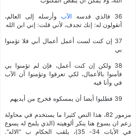
الله، ولا يمكن أن ينقض المكتوب
36 فالذي قدسه
الآب
وأرسله إلى العالم،
أتقولون له: إنك تجدف، لأني قلت: إني ابن الله
37 إن كنت لست أعمل أعمال أبي فلا تؤمنوا
بي
38 ولكن إن كنت أعمل، فإن لم تؤمنوا بي
فآمنوا بالأعمال، لكي تعرفوا وتؤمنوا أن الآب
في وأنا فيه
39 فطلبوا أيضا أن يمسكوه فخرج من أيديهم
مزمور 82، هذا النص كثيرا ما يستخدم في محاولة
زعم ان يسوع هنا ينكر ألوهيته (الذي يلمح له يسوع
في الأيات 34- 35)، يلقب الحكام ب “الاله”.