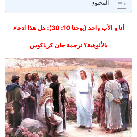
المحتوى
أنا و الآب واحد (يوحنا 10: 30): هل هذا ادعاء
بالألوهية؟ ترجمة جان كرياكوس