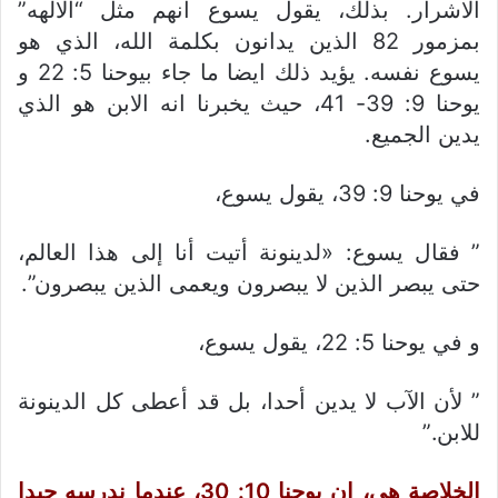
الاشرار. بذلك، يقول يسوع انهم مثل “الالهه”
بمزمور 82 الذين يدانون بكلمة الله، الذي هو
يسوع نفسه. يؤيد ذلك ايضا ما جاء بيوحنا 5: 22 و
يوحنا 9: 39- 41، حيث يخبرنا انه الابن هو الذي
يدين الجميع.
في يوحنا 9: 39، يقول يسوع،
” فقال يسوع: «لدينونة أتيت أنا إلى هذا العالم،
حتى يبصر الذين لا يبصرون ويعمى الذين يبصرون”.
و في يوحنا 5: 22، يقول يسوع،
” لأن الآب لا يدين أحدا، بل قد أعطى كل الدينونة
للابن.”
الخلاصة هي، ان يوحنا 10: 30، عندما ندرسه جيدا