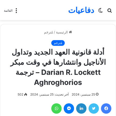
دفاعيات
بحث
الوضع
القائمة
عن
المظلم
الرئيسية
/
مُترجَم
مُترجَم
أدلة قانونية العهد الجديد وتداول
الأناجيل وانتشارها في وقت مبكر
Darian R. Lockett – ترجمة
Aghroghorios
25 سبتمبر، 2024
آخر تحديث: 25 سبتمبر، 2024
502
فيسبوك
تويتر
لينكدإن
ماسنجر
واتساب