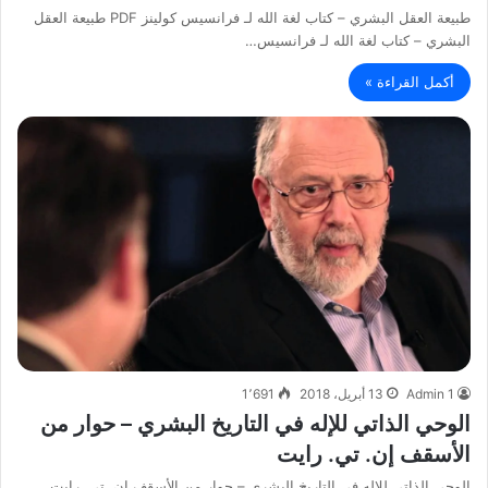
طبيعة العقل البشري – كتاب لغة الله لـ فرانسيس كولينز PDF طبيعة العقل
البشري – كتاب لغة الله لـ فرانسيس…
أكمل القراءة »
Admin 1
13 أبريل، 2018
1٬691
الوحي الذاتي للإله في التاريخ البشري – حوار من
الأسقف إن. تي. رايت
الوحي الذاتي للإله في التاريخ البشري – حوار من الأسقف إن. تي. رايت