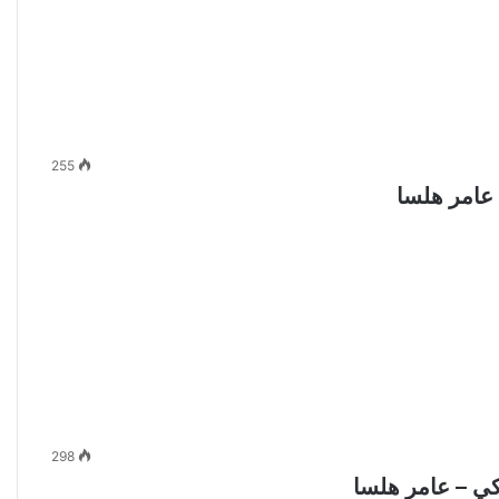
255
 عامر هلسا
298
كي – عامر هلسا