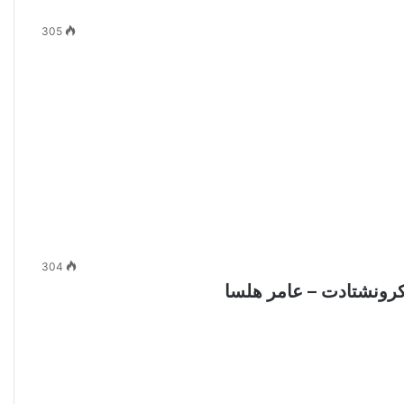
305
304
كرونشتادت – عامر هلسا