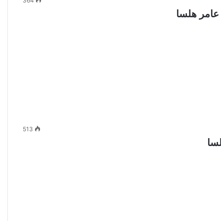
364
عامر هلسا
513
لسا