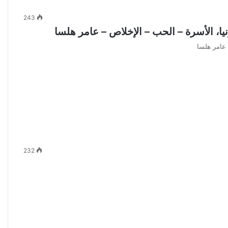
243
ا، الأسرة – الحب – الإخلاص – عامر هلسا
 عامر هلسا
232