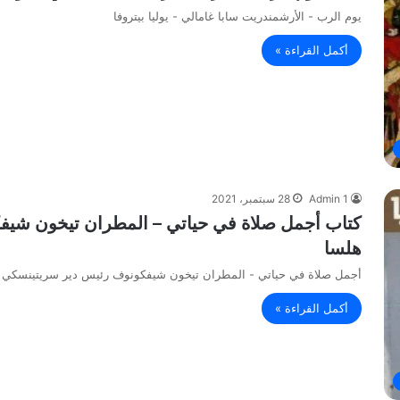
يوم الرب - الأرشمندريت سابا غامالي - يوليا بيتروفا
أكمل القراءة »
Admin 1
28 سبتمبر، 2021
كتاب أجمل صلاة في حياتي – المطران تيخون شي
هلسا
أجمل صلاة في حياتي - المطران تيخون شيفكونوف رئيس دير سريتينسكي 
أكمل القراءة »