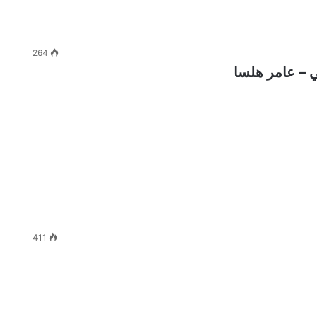
264
 – عامر هلسا
411