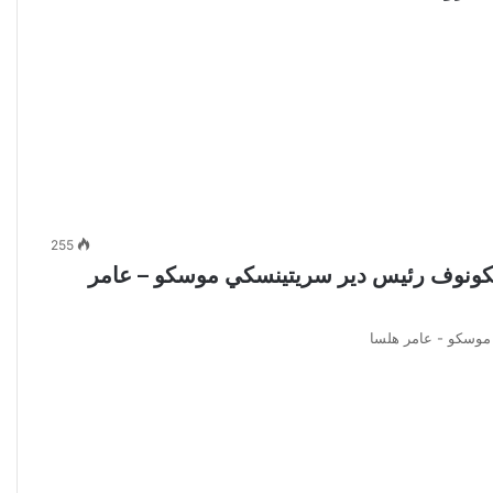
255
فكونوف رئيس دير سريتينسكي موسكو – عامر
موسكو - عامر هلسا