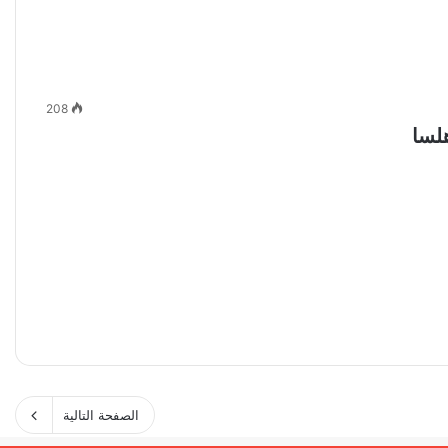
208
لسا
الصفحة التالية