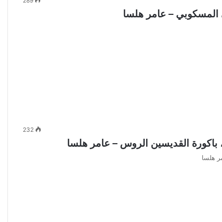
289
 المسكوبي – عامر هلسا
232
، باكورة القديسين الروس – عامر هلسا
ر هلسا