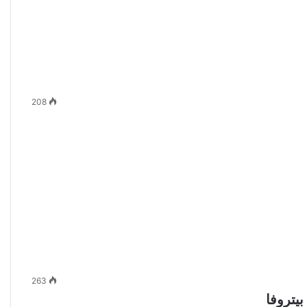
208
263
بيتروفا