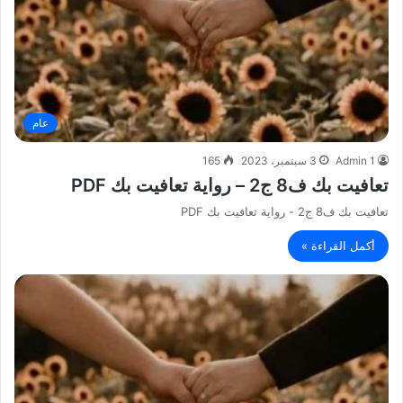
عام
Admin 1
3 سبتمبر، 2023
165
تعافيت بك ف8 ج2 – رواية تعافيت بك PDF
تعافيت بك ف8 ج2 - رواية تعافيت بك PDF
أكمل القراءة »