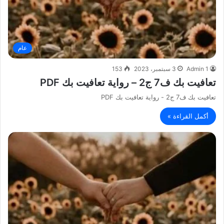
عام
Admin 1
3 سبتمبر، 2023
153
تعافيت بك ف7 ج2 – رواية تعافيت بك PDF
تعافيت بك ف7 ج2 - رواية تعافيت بك PDF
أكمل القراءة »