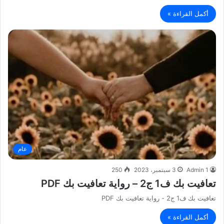
أكمل القراءة »
عام
Admin 1
3 سبتمبر، 2023
250
تعافيت بك ف1 ج2 – رواية تعافيت بك PDF
تعافيت بك ف1 ج2 - رواية تعافيت بك PDF
أكمل القراءة »