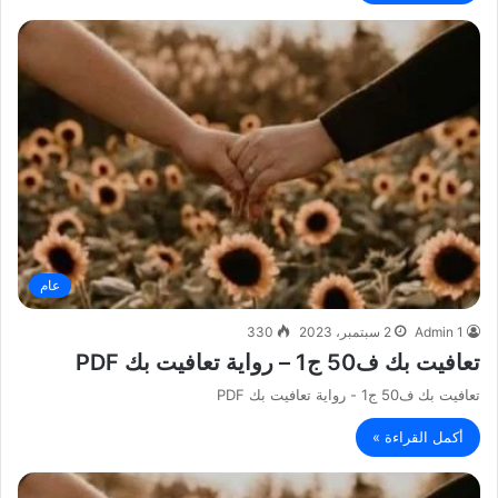
عام
Admin 1
2 سبتمبر، 2023
330
تعافيت بك ف50 ج1 – رواية تعافيت بك PDF
تعافيت بك ف50 ج1 - رواية تعافيت بك PDF
أكمل القراءة »