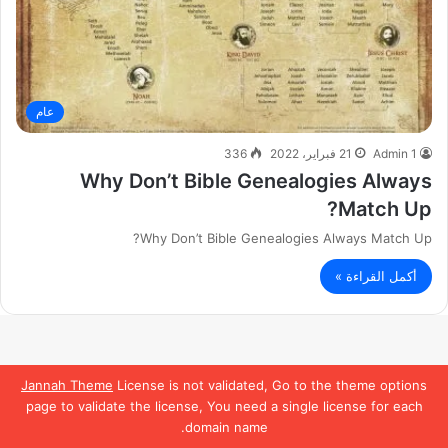
عام
Admin 1
21 فبراير، 2022
336
Why Don’t Bible Genealogies Always
Match Up?
Why Don’t Bible Genealogies Always Match Up?
أكمل القراءة »
Jannah Theme
License is not validated, Go to the theme options
page to validate the license, You need a single license for each
domain name.