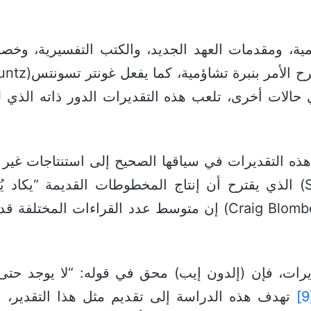
ية، ومقدمات العهد الجديد، والكتب التفسيرية، وخصوصً
الات أخرى، تلعب هذه التقديرات الدور ذاته الذي لعب
ه التقديرات في سياقها الصحيح إلى استنتاجات غير 
في حالة ستانلي بورتر(Stanley Porter) الذي يقترح أن إنتاج المخطوطات ال
يرات، فإن (إلدون إيب) محق في قوله: “لا يوجد حتى 
تهدف هذه الدراسة إلى تقديم مثل هذا التقدير، م