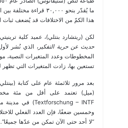
ما يُقدّر بنحو ٣٠,٠٠٠ 
هذا الكمّ من الاختلافات قد يُضعف ثبات 
لكن (ريتشارد بنتلي)، عميد كلية ترينيت
حديث عن حرية التفكير
المخطوطات وعدد المتغيرات النصية، موضحًا
تستعين بها، زادت المتغيرات التي تظهر ل
بعد مرور ثلاثمئة عام على كتابة (بينتل
Textforschung – INTF) في مدينة مونستر بألمانيا اليوم بفهرسة أكثر من ٥٦٠٠ مخطوطة.
وخمسين ضعفًا، فإن العدد الفعلي للاختلا
“لا أحد حتى الآن تمكن من عدّها جميعًا”.
]