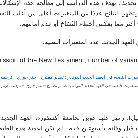
ه تحديدًا. تهدف هذه الدراسة إلى معالجة هذه الإشكالا
تظهر النتائج عددًا من المتغيرات أعلى من أغلب التقد
أكثر مما يعكس أخطاء النُسّاخ أو عدم أمانتهم.
لعهد الجديد، عدد المتغيرات النصية.
smission of the New Testament, number of varian
متغيرات النصية في العهد الجديد اليوناني: تقدير مقترح – بيتر جوري – ترجمة: آرثر د
 ١٧٠٧، نشر (جون ميل)، زميل كلية كوين بجامعة أكسفورد، العهد
رت قبل وفاته بأسبوعين فقط. لم تكن أهمية هذه الطبع