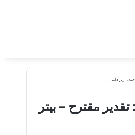
مة: آرثر دانيال
 تقدير مقترح – بيتر