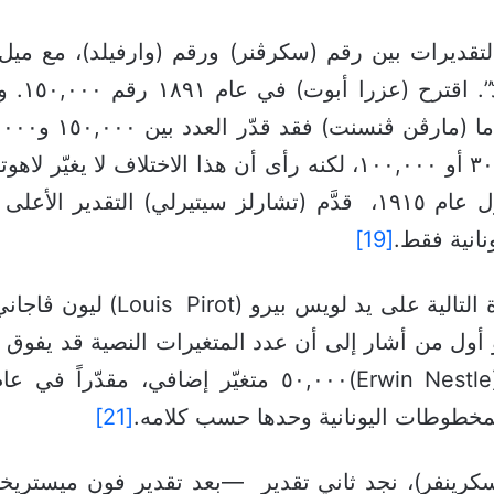
الية، تراوحت التقديرات بين رقم (سكرڤنر) ورقم (وارفيلد)، م
يوليشَر) قدّم رقماً أقل، مقترحاً إما ٣٠,٠٠٠ أو ١٠٠,٠٠٠، لكنه رأى أن 
نانية فقط.
[19]
[21]