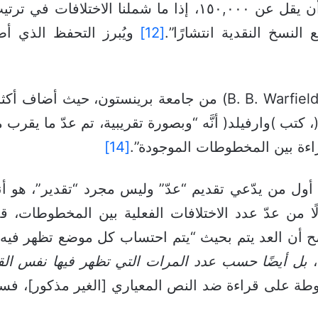
كتب عام ١٨٨٣ أن العدد “الآن لا يمكن أن يقل عن ١٥٠,٠٠٠، إ
النسخ النقدية انتشارًا”.
[12]
ويُبرز التحفظ الذي أ
راءة بين المخطوطات الموجودة”.
[14]
نه أول من يدّعي تقديم “عدّ” وليس مجرد “تقدير”، هو أ
لًا من عدّ عدد الاختلافات الفعلية بين المخطوطات، قد
ح أن العد يتم بحيث “يتم احتساب كل موضع تظهر فيه ق
،
بل أيضًا حسب عدد المرات التي تظهر فيها نفس ال