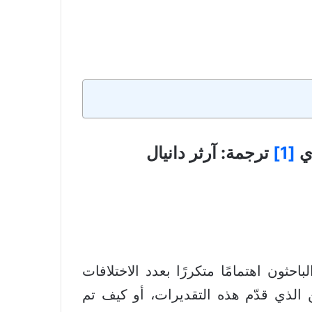
ري
[1]
ترجمة: آرثر دانيال
عالِم (جون ميل) نُسخته من العهد الجديد اليوناني عام ١٧٠٧، أبدى الباحثون اهتمامًا متكررًا بعدد الاختلافات
ضّح مَن الذي قدّم هذه التقديرات، أو كيف تم