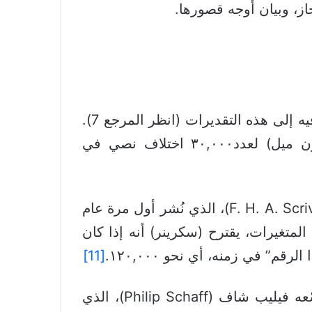
جاز، وبيان أوجه قصورها.
تُظهر مراجعة للكتب والمقالات المنشورة خلال الـ ١٥٠ سنة الماضية مدى التكرار الذي يُستند فيه إلى هذه التقديرات (انظر المرجع 7).
نقطة البداية، أو على الأقل نقطة المقارنة في العديد من هذه التقديرات، هي تقدير (جون ميل) لعدد٣٠,٠٠٠ اختلاف نصي في
واحدة من أولى المحاولات لتحديث هذا الرقم ظهرت في كتاب (Plain Introduction) لـ (F. H. A. Scrivener)، الذي نُشر أول مرة عام
المتغيرات، يقترح (سكرينر) أنه إذا كان
[11]
ورغم أنه لم يقدّم أي تفسير لسبب هذه الزيادة، فقد تبنّى آخرون تقديره، بل وسرعان ما وسّعه فيليب شاف (Philip Schaff)، الذي