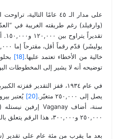
على مدار الـ ٤٥ عامًا الت
تقديراً يتراوح بين ١٢٠,٠٠٠ و١٥٠,٠٠٠. أما (مارڤن ڤنسنت) فقد قدّر العدد بين ١٥٠,٠٠٠ و٢٠٠,٠٠٠ بعد عامين فقط.
خالية من الأخطاء تعتمد عليها.
[18]
توضيحه أنه لا يشير إلى المخطوطات اليو
يصل إلى ٢٥٠,٠٠٠ متغيّر.
[20]
٢٥٠,٠٠٠ و٣٠٠,٠٠٠، هذا الرقم يتعلق بالمخطوطات اليونانية وحدها حسب كلامه.