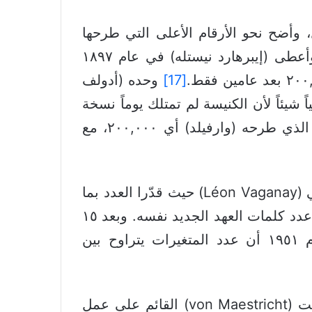
ع ميل، وأضح نحو الأرقام الأعلى التي طرحها
(وارفيلد) رغم طريقته الغريبة في “العدّ”. اقترح (عزرا أبوت) في عام ١٨٩١ رقم ١٥٠,٠٠٠. وأعطى (إيبرهارد نيستله) في عام ١٨٩٧
[17]
وحده (أدولف
هذا الاختلاف لا يغيّر لاهوتياً شيئاً لأن الكنيسة لم تمتلك يوماً نسخة
بحلول عام ١٩١٥، قدَّم (تشارلز سيتيرلي) التقدير الأعلى الذي طرحه (وارفيلد) أي ٢٠٠,٠٠٠، مع
في عام ١٩٣٤، قفز التقدير قفزته الكبيرة التالية على يد لويس بيرو (Louis Pirot) ليون ڤاجاني (Léon Vaganay) حيث قدّرا العدد بما
يُعتبر بيرو أول من أشار إلى أن عدد المتغيرات النصية قد يفوق عدد كلمات العهد الجديد نفسه. وبعد ١٥
سنة، أضاف Vaganay إرفين نيستله (Erwin Nestle)٥٠,٠٠٠ متغيّر إضافي، مقدّراً في عام ١٩٥١ أن عدد المتغيرات يتراوح بين
بعد ما يقرب من مئة عام على تقدير (سكرينفر)، نجد ثاني تقدير —بعد تقدير فون ميستريخت (von Maestricht) القائم على عمل