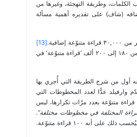
ذا ما شملنا الاختلافات في ترتيب الكلمات، وطريقة التهجئة، وغيرها من
ضافه (شاف) على تقديره أهمية مسألة
[13]
فبعد ست سنوات فقط من تقدير )شاف(، كتب )وارفيلد( أنَّه “وبصورة تقريبية، تم عدّ ما يقرب من ١٨٠ إلى ٢٠٠ ألف ‘قراءة متنوّعة’ في
نه أول من شرح الطريقة التي أُجري بها
ّم وارفيلد عدًّا لعدد المخطوطات التي
راءة متنوّعة بعدد مرّات تكرارها، ليس
قراءة المختلفة في مخطوطات مختلفة
“.