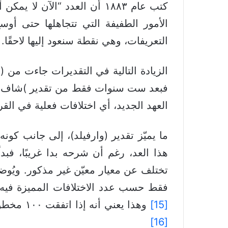
الأمور الطفيفة التي تتجاهلها حتى أوسع 
التعريفات، وهي نقطة سنعود إليها لاحقًا.
الزيادة التالية في التقديرات جاءت من (B. B. Warfield) من جامعة برينستون، حيث أضاف أكثر من ٣٠,٠٠٠ قراءة متنوّعة إضافية.
العهد الجديد، أي اختلافات فعلية في الق
ما يميّز تقدير (وارفيلد)، إلى جانب كو
هذا العد، رغم أن شرحه بدا غريبًا، فبد
تختلف عن معيار معيّن غير مذكور. ويُوض
فقط حسب عدد الاختلافات المميزة فيه
[15]
وهذا يعني أنه إذا اتفقت ١٠٠ مخطوطة على قراءة ضد النص المعياري [الغير مذكور]، فسيُحسب ذلك على أنه ١٠٠ قراءة متنوّعة.
[16]