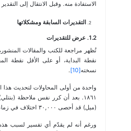
الاستفادة منه. وقبل الانتقال إلى التقدير
التقديرات السابقة ومشكلاتها
1.2. عرض للتقديرات
نسخته
[10]
.
١٨٦١. بعد أن كرر نفس ملاحظة (بنتل
(ميل) قد أحصى ٣٠,٠٠٠ اختلاف في زمانه، فإن العدد “لا بد أن يبلغ على الأقل أربعة أضعاف هذا الرقم” في زمنه، أي نحو ١٢٠,٠٠٠.