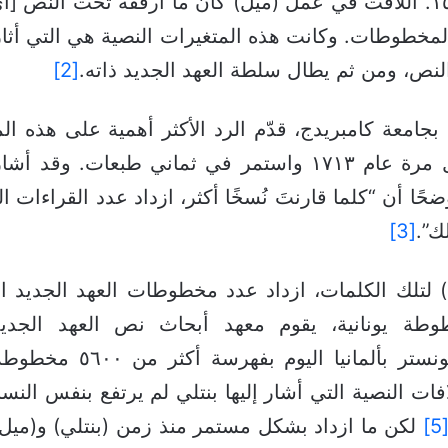
طباعة لنص (ستيفانوس) الصادر عام ١٥٥٠. اللافت في عمل (ميل) كان ما أر
قراءة مختلفة بين المخطوطات. وكانت هذه المتغيرات النصية هي ال
النص، ومن ثم يطال سلطة العهد الجديد ذاته.
[2]
ي بجامعة كامبريدج، قدّم الرد الأكثر أهمية على هذه
، الذي نُشر لأول مرة عام ١٧١٣ واستمر في ثماني طب
 أن “كلما قارنتَ نُسخًا أكثر، ازداد عدد القراءات ال
ك”.
[3]
ي) لتلك الكلمات، ازداد عدد مخطوطات العهد الجديد 
فات النصية التي أشار إليها بنتلي لم يرتفع بنفس النسب
[5
لكن ما ازداد بشكل مستمر منذ زمن (بنتلي) و(ميل) ه