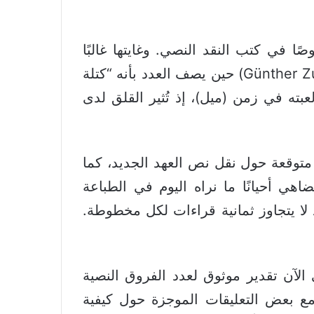
ا في كتب النقد النصي. وغايتها غالبًا
إبراز الحاجة إلى النقد النصي. أحيانًا يُطرح الأمر بنبرة تشاؤمية، كما يفعل غونتر تسونتس(Günther Zuntz) حين يصف العدد بأنه “كتلة
ته في زمن (ميل)، إذ تُثير القلق لدى
متوقعة حول نقل نص العهد الجديد، كما
قديمة “يكاد يُضاهي أحيانًا ما نراه اليوم في الطباعة
الآن تقدير موثوق لعدد الفروق النصية
ع بعض التعليقات الموجزة حول كيفية