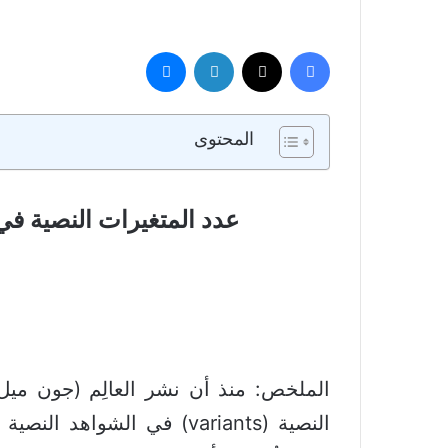
فيسبوك
تويتر
لينكدإن
ماسنجر
المحتوى
عدد المتغيرات النصية في 
النصية (variants) في الشو