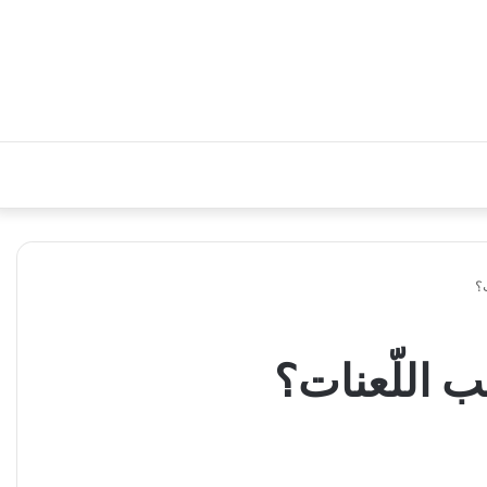
؟
ب اللّعنات؟