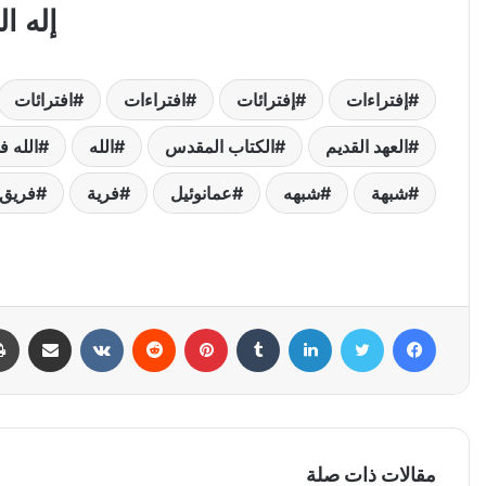
إله ا
إفتراءات
إفترائات
افتراءات
افترائات
العهد القديم
الكتاب المقدس
الله
الله 
شبهة
شبهه
عمانوئيل
فرية
فريق 
فيسبوك
تويتر
لينكدإن
بينتيريست
مشاركة عبر البري
مقالات ذات صلة