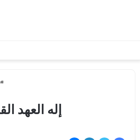
إله العهد ال
فيسبوك
تويتر
لينكدإن
ماسنجر