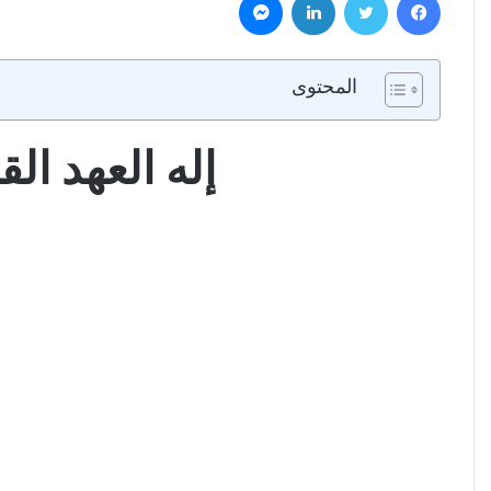
المحتوى
إله العهد ال