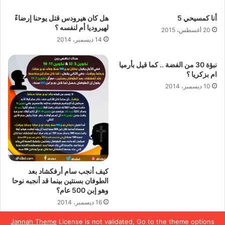
أنا كمسيحي 5
هل كان هيرودس قتل يوحنا إرضاءً
لهيروديا أم لنفسه ؟
20 أغسطس، 2015
14 ديسمبر، 2014
نبؤة 30 من الفضة .. كما قيل بأرميا
ام بزكريا ؟
10 ديسمبر، 2014
كيف أنجب سام أرفكشاد بعد
الطوفان بسنتين بينما قد أنجبه نوحا
وهو إبن 500 عام؟
16 ديسمبر، 2014
Jannah Theme
License is not validated, Go to the theme options