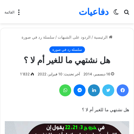
دفاعيات
بحث
الوضع
القائمة
عن
المظلم
الرئيسية
/
الردود على الشبهات
/
سلسلة رد في صورة
سلسلة رد في صورة
هل نشتهي ما للغير أم لا ؟
16 ديسمبر، 2014
آخر تحديث: 10 فبراير، 2022
1٬832
فيسبوك
تويتر
لينكدإن
ماسنجر
واتساب
هل نشتهي ما للغير أم لا ؟