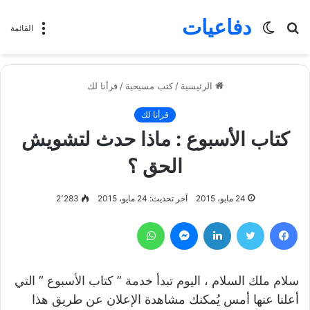
دفاعيات
بحث
الوضع
القائمة
عن
المظلم
الرئيسية
/
كتب مسيحية
/
قرأنا لك
قرأنا لك
كتاب الأسبوع : ماذا حدث لتشويش
الحق ؟
24 مايو، 2015
آخر تحديث: 24 مايو، 2015
2٬283
فيسبوك
تويتر
لينكدإن
ماسنجر
واتساب
سلام ملك السلام ، اليوم تبدأ خدمة ” كتاب الأسبوع ” التي
أعلنا عنها أمس يُمكنك مشاهدة الإعلان عن طريق هذا