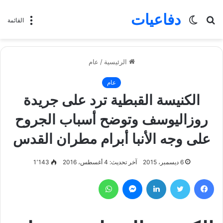
دفاعيات
بحث
الوضع
القائمة
عن
المظلم
الرئيسية
/
عام
عام
الكنيسة القبطية ترد على جريدة
روزاليوسف وتوضح أسباب الجروح
على وجه الأنبا أبرام مطران القدس
6 ديسمبر، 2015
آخر تحديث: 4 أغسطس، 2016
1٬143
فيسبوك
تويتر
لينكدإن
ماسنجر
واتساب