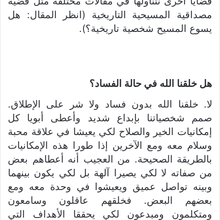
قضايا أخرى نتناولها في مقالات مختلفة مثل قضية
مصداقية المسيحية التاريخية (انظر المقال: هل
يسوع المسيح شخصية تاريخية؟).
هل خلقنا الله في حالة الفساد؟
لا. خلقنا الله بدون فساد ولا شر على الإطلاق.
صمم شخصياتنا بإبداع شديد وأعطى أبويا كل
إمكانيات الخير والصلاح لكي يعيشا في علاقة محبة
وسلام معه ومع الآخرين إذا طورا هذه الإمكانيات
بالطريقة الصحيحة. من العجيب أنه أعطاهم بعض
من صفاته لا لكي يصيرا آلهة بل لكي يكون بينهما
وبينه تواصل عميق ويعيشوا في وحدة معه ومع
بعضهم البعض. فخلقهم عاقلون وسامعون
ومتكلمون ومبدعون لكي يحققا الأهداف التي