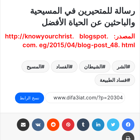
رسالة للمتحيرين في المسيحية
والباحثين عن الحياة الأفضل
المصدر:
http://knowyourchrist. blogspot.
com. eg/2015/04/blog-post_48. html
الشر
الشيطان
الفساد
المسيح
فساد الطبيعة
نسخ الرابط
فيسبوك
تويتر
لينكدإن
بينتيريست
مشاركة عبر البريد
طباعة