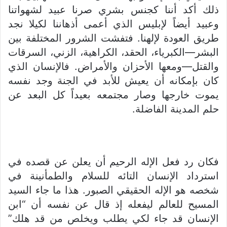
ذلك أكد أننا كجنس بشري صرنا عبيد لشهواتنا
وعبيد أيضاً لإبليس الذي أعمى أذهاننا لكيلا نجد
طريق العودة لإلهنا. فتفشت الشرور المختلفة بين
البشر—الكبرياء، الحقد، الكراهية، الزني، السرقات
والقتل—ومعها الأحزان والأمراض. فالإنسان الذي
كان بإمكانه أن يعيش للأبد في الجنة وجد نفسه
يموت خارجها وصار مجتمعه بعيداً كل البعد عن
حلم المدينة الفاضلة.
فكان رد فعل الإله الرحيم أن يعلن عن قصده في
استرداد الإنسان التائه للسلام والطمأنينة في
شخصه هو الإله الحقيقي الصبور. هذا ما جاء السيد
المسيح للعالم ليفعله إذ قال عن نفسه أن “ابن
الإنسان قد جاء لكي يطلب ويخلص من قد هلك”