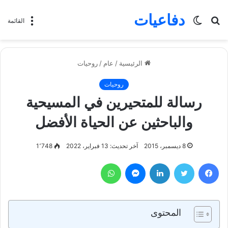
دفاعيات
بحث
الوضع
القائمة
عن
المظلم
الرئيسية
/
عام
/
روحيات
روحيات
رسالة للمتحيرين في المسيحية
والباحثين عن الحياة الأفضل
8 ديسمبر، 2015
آخر تحديث: 13 فبراير، 2022
1٬748
فيسبوك
تويتر
لينكدإن
ماسنجر
واتساب
المحتوى