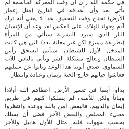
في حكمة الله رأى أن وقت المعركة الحاسمة لم
يأتي بعد وأن أهدافه في التاريخ (مثل إعمار
الأرض) تحتاج وقت للتحقيق. هذا لا يعني أنه ترك
آدم وحواء للهلاك. على العكس لقد وعد أن الإنسان
البار الذي سيرد البشرية سيأتي من المرأة
(بطريقة مميزة لكن غير معلنة بعد) التي هي كانت
المدخل الأول للشيطان! سيأتي ليسحق رأس
الشيطان ويعالج مشكلة الشر ويأتي بالناس للآب
السماوي. صدق أبوينا هذا الوعد وتابوا عن عملتهم
فعاشوا حياتهم خارج الجنة بإيمان وعبادة وانتظار.
بدأوا أيضاَ في تعمير الأرض. أعطاهم الله أولاداً
وبناتاً ولكن للأسف لم يسلكوا كلهم في طريق
إيمان والديهم. فالبعض آمن بالله ووعده وانتظروا
مجيء المخلص والبعض الآخر فضل أن يسلك
بحسب شهوات قلبه. مثال للأول هابيل وللأخر