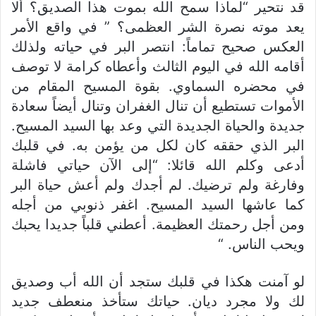
قد نتحير “لماذا سمح الله بموت هذا الصديق؟ ألا
يعد موته نصرة الشر العظمى؟ ” في واقع الأمر
العكس صحيح تماماً: انتصر البر في حياته ولذلك
أقامه الله في اليوم الثالث وأعطاه كرامة لا توصف
في محضره السماوي. بقوة المسيح المقام من
الأموات تستطيع أن تنال الغفران وتنال أيضاً سعادة
جديدة والحياة الجديدة التي وعد بها السيد المسيح.
البر الذي حققه كان لكل من يؤمن به. في قلبك
أدعى وكلم الله قائلا: “إلى الآن حياتي فاشلة
وفارغة ولم ترضيك. لم أجدك ولم أعش حياة البر
كما عاشها السيد المسيح. اغفر ذنوبي من أجله
ومن أجل رحمتك العظيمة. أعطني قلباً جديدا يحبك
ويحب الناس. “
لو آمنت هكذا في قلبك ستجد أن الله أب وصديق
لك ولا مجرد ديان. حياتك ستأخذ منعطف جديد