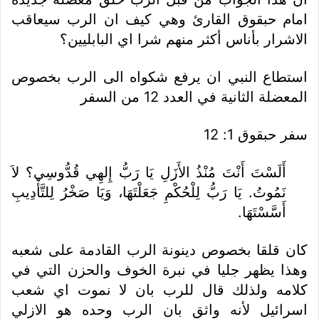
امام حبقوق القارئ وهي كيف ان الرب سيعاقب
الاشرار بأناس أكثر منهم شرا اي البابليين؟
استطاع النبي ان يرفع شكواه الى الرب بخصوص
المعضلة الثانية في العدد 12 من السفر
سفر حبقوق 1: 12
أَلَسْتَ أَنْتَ مُنْذُ الأَزَلِ يَا رَبُّ إِلهِي قُدُّوسِي؟ لاَ
نَمُوتُ. يَا رَبُّ لِلْحُكْمِ جَعَلْتَهَا، وَيَا صَخْرُ لِلتَّأْدِيبِ
أَسَّسْتَهَا.
كان قلقا بخصوص دينونة الرب القادمة على شعبه
وهذا يظهر جليا في نبرة الخوف والحزن التي في
كلامه ولذلك قال للرب بان لا نموت اي شعب
اسرائيل لأنه واثق بان الرب وحده هو الازلي