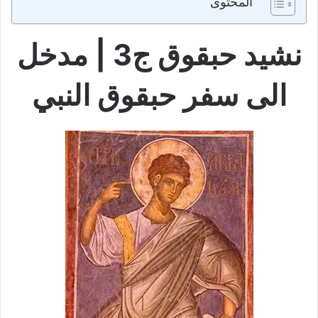
المحتوى
نشيد حبقوق ج3 | مدخل
الى سفر حبقوق النبي