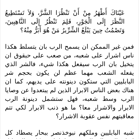
عَيْنَاكَ أَطْهَرُ مِنْ أَنْ تَنْظُرَا الشَّرَّ، وَلاَ تَسْتَطِيعُ
النَّظَرَ إِلَى الْجَوْرِ، فَلِمَ تَنْظُرُ إِلَى النَّاهِبِينَ،
وَتَصْمُتُ حِينَ يَبْلَعُ الشِّرِّيرُ مَنْ هُوَ أَبَرُّ مِنْهُ؟
فمن غير الممكن ان يسمح الرب بان يتسلط هكذا
ناس اشرار على شعبه، من صعب على حبقوق ان
يتخيل بان الرب سيفعل هكذا شيء، فالشر الذي
يفعله الشعب مهما عظم لن يكون بحجم شر
البابليين التي ستكون دينونته على يديهم، كما ان
هناك بعض الناس الابرار الذين لم يبتعدوا عن وصايا
الرب وسط شعبه، فهل ستشمل دينونة الرب
الابرار والاشرار معا؟ ما هو ذنب الابرار لكي تتم
معاقبتهم نفس عقوبة الاشرار؟
شبه البابليين وملكهم نبوخذنصر ببحار يصطاد كل