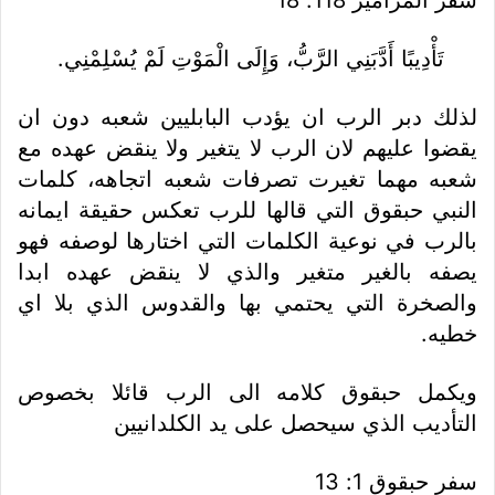
تَأْدِيبًا أَدَّبَنِي الرَّبُّ، وَإِلَى الْمَوْتِ لَمْ يُسْلِمْنِي.
لذلك دبر الرب ان يؤدب البابليين شعبه دون ان
يقضوا عليهم لان الرب لا يتغير ولا ينقض عهده مع
شعبه مهما تغيرت تصرفات شعبه اتجاهه، كلمات
النبي حبقوق التي قالها للرب تعكس حقيقة ايمانه
بالرب في نوعية الكلمات التي اختارها لوصفه فهو
يصفه بالغير متغير والذي لا ينقض عهده ابدا
والصخرة التي يحتمي بها والقدوس الذي بلا اي
خطيه.
ويكمل حبقوق كلامه الى الرب قائلا بخصوص
التأديب الذي سيحصل على يد الكلدانيين
سفر حبقوق 1: 13