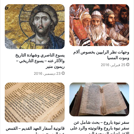
وجهات نظر الرابيين بخصوص آلام
يسوع الناصري وشهادة التاريخ
وموت المسيا
والآثار عنه – يسوع التاريخي –
25 فبراير، 2016
ريمون منير
23 ديسمبر، 2016
سفر نبوة باروخ – بحث شامل عن
سفر نبوة باروخ وقانونيته والرد على
قانونية أسفار العهد القديم – القمص
الإعتراضات الموجهة إليه
عبد المسيح بسيط