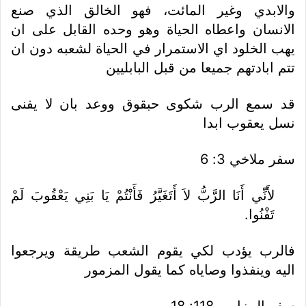
والابدي وغير المائت، فهو الخالق الذي صنع
الانسان واعطاه الحياة وهو وحده القابل على ان
يهب الخلود اي الاستمرار في الحياة لشعبه دون ان
تتم ابادتهم جميعا من قبل البابليين
قد سمع الرب شكوى حبقوق ووعد بان لا يفنى
نسل يعقوب ابدا
سفر ملاخي 3: 6
لأَنِّي أَنَا الرَّبُّ لاَ أَتَغَيَّرُ فَأَنْتُمْ يَا بَنِي يَعْقُوبَ لَمْ
تَفْنُوا.
فالرب يؤدب لكي يقوم الشعب طريقة ويرجعوا
اليه وينفذوا وصاياه كما يقول المزمور
سفر المزامير 118: 18