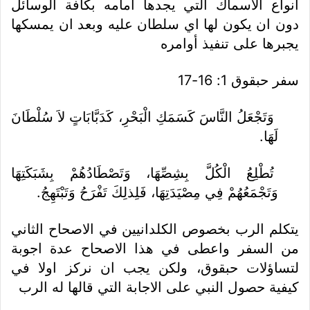
انواع الاسماك التي يجدها امامه بكافة الوسائل
دون ان يكون لها اي سلطان عليه وبعد ان يمسكها
يجبرها على تنفيذ أوامره
سفر حبقوق 1: 16-17
وَتَجْعَلُ النَّاسَ كَسَمَكِ الْبَحْرِ، كَدَبَّابَاتٍ لاَ سُلْطَانَ
لَهَا.
تُطْلِعُ الْكُلَّ بِشِصِّهَا، وَتَصْطَادُهُمْ بِشَبَكَتِهَا
وَتَجْمَعُهُمْ فِي مِصْيَدَتِهَا، فَلِذلِكَ تَفْرَحُ وَتَبْتَهِجُ.
يتكلم الرب بخصوص الكلدانيين في الاصحاح الثاني
من السفر واعطى في هذا الاصحاح عدة اجوبة
لتساؤلات حبقوق، ولكن يجب ان نركز اولا في
كيفية حصول النبي على الاجابة التي قالها له الرب