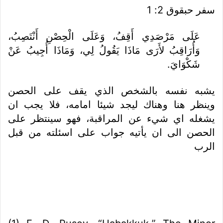
سفر حبقوق 2: 1
عَلَى مَرْصَدِي أَقِفُ، وَعَلَى الْحِصْنِ أَنْتَصِبُ،
وَأُرَاقِبُ لأَرَى مَاذَا يَقُولُ لِي، وَمَاذَا أُجِيبُ عَنْ
شَكْوَايَ.
يشبه نفسه بالشخص الذي يقف على الحصن
وينظر هنا وهناك ليجد شيئا امامه، فلا يجب ان
يشغله اي شيء عن المراقبة، فهو سينتظر على
الحصن الى ان يأتيه جواب على اسئلته من قبل
الرب