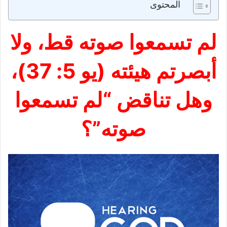
المحتوى
لم تسمعوا صوته قط، ولا
أبصرتم هيئته (يو 5: 37)،
وهل تناقض “لم تسمعوا
صوته”؟