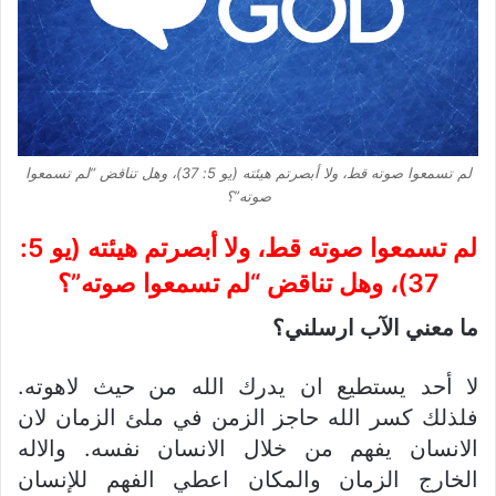
لم تسمعوا صوته قط، ولا أبصرتم هيئته (يو 5: 37)، وهل تناقض “لم تسمعوا
صوته”؟
لم تسمعوا صوته قط، ولا أبصرتم هيئته (يو 5:
37)، وهل تناقض “لم تسمعوا صوته”؟
ما معني الآب ارسلني؟
لا أحد يستطيع ان يدرك الله من حيث لاهوته.
فلذلك كسر الله حاجز الزمن في ملئ الزمان لان
الانسان يفهم من خلال الانسان نفسه. والاله
الخارج الزمان والمكان اعطي الفهم للإنسان