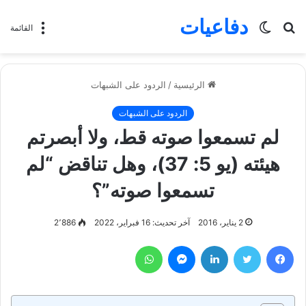
دفاعيات
بحث
الوضع
القائمة
عن
المظلم
الرئيسية
/
الردود على الشبهات
الردود على الشبهات
لم تسمعوا صوته قط، ولا أبصرتم
هيئته (يو 5: 37)، وهل تناقض “لم
تسمعوا صوته”؟
2 يناير، 2016
آخر تحديث: 16 فبراير، 2022
2٬886
فيسبوك
تويتر
لينكدإن
ماسنجر
واتساب