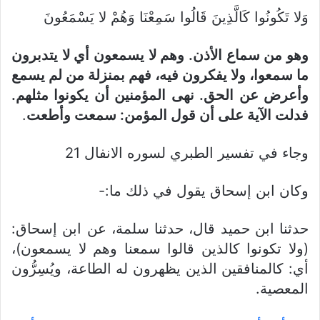
وَلا تَكُونُوا كَالَّذِينَ قَالُوا سَمِعْنَا وَهُمْ لا يَسْمَعُونَ
وهو من سماع الأذن. وهم لا يسمعون أي لا يتدبرون
ما سمعوا، ولا يفكرون فيه، فهم بمنزلة من لم يسمع
وأعرض عن الحق. نهى المؤمنين أن يكونوا مثلهم.
فدلت الآية على أن قول المؤمن: سمعت وأطعت
.
وجاء في تفسير الطبري لسوره الانفال 21
وكان ابن إسحاق يقول في ذلك ما:-
حدثنا ابن حميد قال، حدثنا سلمة، عن ابن إسحاق:
(ولا تكونوا كالذين قالوا سمعنا وهم لا يسمعون)،
أي: كالمنافقين الذين يظهرون له الطاعة، ويُسِرُّون
المعصية.