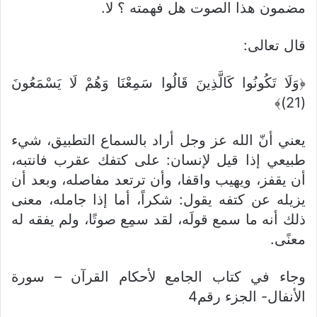
مضمون هذا الصوت هل فهمته ؟ لا.
قال تعالى:
﴿وَلَا تَكُونُوا كَالَّذِينَ قَالُوا سَمِعْنَا وَهُمْ لَا يَسْمَعُونَ
(21)﴾
يعني أنّ الله عز وجل أراد بالسماع التطبيق، شيء
طبيعي إذا قيل لإنسان: على كتفك عقرب فانتبه،
أن يقفز، ويهيب واقفا، وأن ترتعد مفاصله، وبعد أن
يزيله عن كتفه يقول: شكراً، أما إذا جامله، معنى
ذلك أنه ما سمع قولَه، لقد سمِع صوتًا، ولم يفقه له
معنًى.
وجاء في كتاب الجامع لأحكام القرآن – سورة
الأنفال- الجزء رقم4