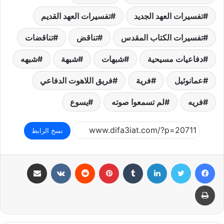
تفسيرات العهد الجديد
تفسيرات العهد القديم
تفسيرات الكتاب المقدس
تناقض
تناقضات
دفاعيات مسيحية
شبهات
شبهة
شبهه
عمانوئيل
فرية
فريق اللاهوت الدفاعي
فريه
لم تسمعوا صوته
يسوع
نسخ الرابط
فيسبوك
تويتر
لينكدإن
بينتيريست
مشاركة عبر البريد
طباعة