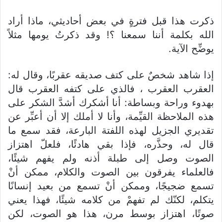
ذكرت هذا قبل فترةٍ في بعض أحاديثي، ماذا أراد
الله بكلمة أننا سمعنا ؟! وقد ذكرتُ يومها مثلاً
يوضِّح الآية.
إذا شاهد شخصٌ على كتف صديقه عقربًا، وقال له:
العقرب العقرب ‍‍‍، فالذي على كتفه العقرب قال
بهدوء وراحة وبساطة: أنا أشكرك أشدَّ الشكر على
هذه الملاحظة القيِّمة، وأنا لا أملك إلا أن أعبِّر عن
تقديري الجزيل لهذه اللفتة البارعة، فقد سمع ما
قال له، وحذَّره، فإذا بقي هادئًا، فلعلّ اهتزاز
الصوت وصل إلى طبلة أذنه ولم يفهم شيئًا،
فالعلماء يفرقون بين الصوت والكلام، ممكن أنْ
تسمع ضجيجًا، وممكن أنْ تسمع من بعيد إنسانًا
يتكلم، لكنّك لم تفهمْ من كلامه شيئًا، فهذا يعني
صوتًا، اهتزاز بوسط مرن، هذا هو الصوت، لكن