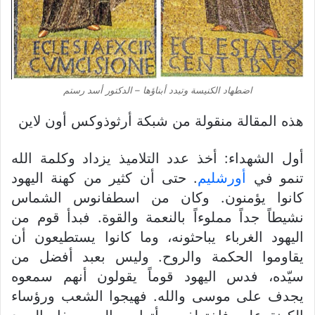
اضطهاد الكنيسة وتبدد أبناؤها – الدكتور أسد رستم
هذه المقالة منقولة من شبكة أرثوذوكس أون لاين
أول الشهداء: أخذ عدد التلاميذ يزداد وكلمة الله
تنمو في
أورشليم
. حتى أن كثير من كهنة اليهود
كانوا يؤمنون. وكان من اسطفانوس الشماس
نشيطاً جداً مملوءاً بالنعمة والقوة. فبدأ قوم من
اليهود الغرباء يباحثونه، وما كانوا يستطيعون أن
يقاوموا الحكمة والروح. وليس بعبد أفضل من
سيّده، فدس اليهود قوماً يقولون أنهم سمعوه
يجدف على موسى والله. فهيجوا الشعب ورؤساء