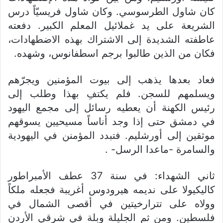
كان شاول الطرسوسي. وكان شاول فريسيّاً درس
الشريعة على يد غملائيل المعلم الكبير. دفعته
عاطفته الشديدة إلى الاشتراك بهذه الاضطهادات،
فكان من الذين طالبوا برجم اسطفانوس، وشهده.
فعاد بعدها يذهب إلى بيوت المؤمنين ويجرّهم
ويسلمهم للسجن. فلم يكتفِ بهذا وطلب إلى
رئيس الكهنة أن يعطيه رسائل إلى مجمع اليهود
في دمشق حتى إذا وجد أناساً مسيحيين يسوقهم
موثقين إلى أورشليم. فتبدد المؤمنن في اليهودية
والسامرة -ماعدا الرسل- .
ثاني الشهداء: في سنة 37 عطف الأمبراطور
كاليكيولا على نديمه هيرودوس أغريبة فجعله ملكاً
وولاه على تترارخيتين في أقصى الشمال في
فلسطين. ومن ثم الجليلة وبلة في شرقي الأردن