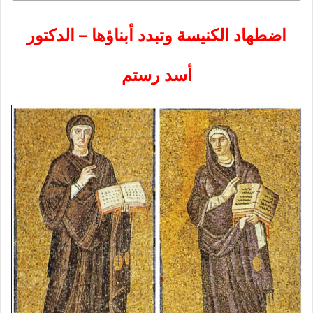
اضطهاد الكنيسة وتبدد أبناؤها – الدكتور
أسد رستم