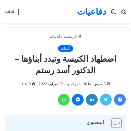
دفاعيات
بحث
الوضع
القائمة
عن
المظلم
الرئيسية
/
آبائيات
آبائيات
اضطهاد الكنيسة وتبدد أبناؤها –
الدكتور أسد رستم
3 مارس، 2014
آخر تحديث: 19 فبراير، 2022
1٬419
فيسبوك
تويتر
لينكدإن
ماسنجر
واتساب
المحتوى