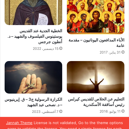
الخطية الجدية عند القديس
يوستينوس الفيلسوف والشهيد – د.
الأباء المدافعون اليونانيون – مقدمة
أنطون جرجس
عامة
15 ديسمبر، 2022
31 يناير، 2017
التعليم عن الخلاص للقديس كيرلس
الكرازة الرسولية ج3 – ق. إيرينيوس
رئيس أساقفة الأسكندرية
– د. نصحى عبد الشهيد
11 يوليو، 2016
7 أغسطس، 2023
Jannah Theme
License is not validated, Go to the theme options
page to validate the license, You need a single license for each