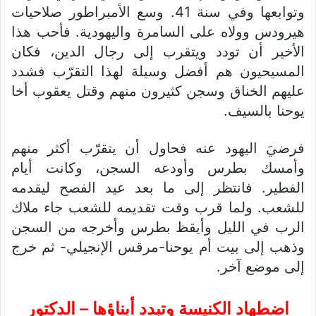
وتوابعها وفي سنة 41. وسع الأمبراطور صلاحيات
هيرودس وولاه على السامرة واليهودية. فأحب هذا
الأخير أن تودد ويتقرب إلى رجال الدين، فكان
المسيحيون هم أفضل وسيلة لهذا التقرّب فشدد
عليهم الخناق وسجن كثيرون منهم وقتل يعقوب أخا
يوحنا بالسيف.
فرضيَ اليهود عنه فحاول أن يتقرّب أكثر منهم
وأمسك بطرس وأودعه السجن، وكانت أيام
الفطير. فانتظر إلى ما بعد عيد الفصح ليقدمه
للشعب. ولما قرب وقت تقديمه للشعب جاء ملاك
الرب في الليل وأيقظ بطرس وأخرجه من السجن
وذهب إلى بيت أم يوحنا-مرقس الإنجيلي- ثم خرج
إلى موضع آخر.
اضطهاد الكنيسة وتبدد أبناؤها – الدكتور