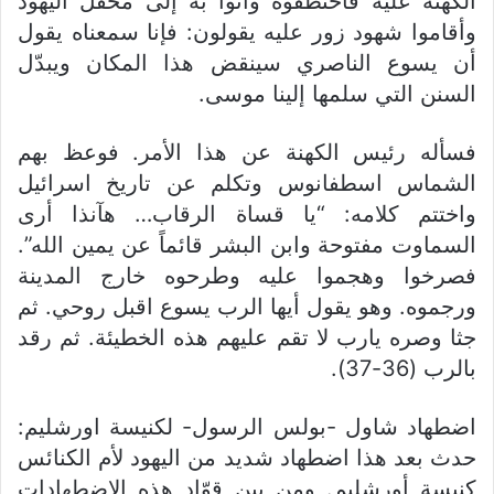
الكهنة عليه فاختطفوه وأتوا به إلى محفل اليهود
وأقاموا شهود زور عليه يقولون: فإنا سمعناه يقول
أن يسوع الناصري سينقض هذا المكان ويبدّل
السنن التي سلمها إلينا موسى.
فسأله رئيس الكهنة عن هذا الأمر. فوعظ بهم
الشماس اسطفانوس وتكلم عن تاريخ اسرائيل
واختتم كلامه: “يا قساة الرقاب… هآنذا أرى
السماوت مفتوحة وابن البشر قائماً عن يمين الله”.
فصرخوا وهجموا عليه وطرحوه خارج المدينة
ورجموه. وهو يقول أيها الرب يسوع اقبل روحي. ثم
جثا وصره يارب لا تقم عليهم هذه الخطيئة. ثم رقد
بالرب (36-37).
اضطهاد شاول -بولس الرسول- لكنيسة اورشليم:
حدث بعد هذا اضطهاد شديد من اليهود لأم الكنائس
كنيسة أورشليم. ومن بين قوّاد هذه الإضطهادات