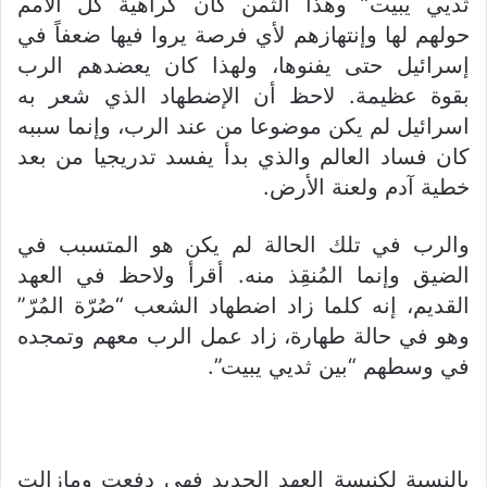
ثديي يبيت” وهذا الثمن كان كراهية كل الأمم
حولهم لها وإنتهازهم لأي فرصة يروا فيها ضعفاً في
إسرائيل حتى يفنوها، ولهذا كان يعضدهم الرب
بقوة عظيمة. لاحظ أن الإضطهاد الذي شعر به
اسرائيل لم يكن موضوعا من عند الرب، وإنما سببه
كان فساد العالم والذي بدأ يفسد تدريجيا من بعد
خطية آدم ولعنة الأرض.
والرب في تلك الحالة لم يكن هو المتسبب في
الضيق وإنما المُنقِذ منه. أقرأ ولاحظ في العهد
القديم، إنه كلما زاد اضطهاد الشعب “صُرّة المُرّ”
وهو في حالة طهارة، زاد عمل الرب معهم وتمجده
في وسطهم “بين ثديي يبيت”.
بالنسبة لكنيسة العهد الجديد فهي دفعت ومازالت