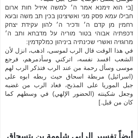
[בי הוא זימנא אמר ה׳ למשה איזיל חות ארום
חבילו עמא פסק מני ואשיצינון בכין תב משה ובעא
רחמין מן קדם ה׳ ודכיר ה׳ להון עקידת יצחק
דכפתיה אבוהי בטור מוריה על מדבחא ותב ה׳
מרוגזיה ואשרי שכינתיה ביניהון כמלקדמין:
في هذا الوقت قال الرب لموسى، اذهب، انزل لأن
الشعب افسد نفسه، اتركني وسأدمرهم، فرجع
موسى وسأل رحمة من عند الرب فتذكر الرب لهم
(اسرائيل) مربطة اسحاق حيث ربطه ابوه على
جبل الموريا على المذبح، فعاد الرب من غضبه
وجعل شكينته (الحضور الإلهي) في وسطهم كما
كان من قبل.]
أيضاً تفسير الرابي شلومة بن يتسحاق