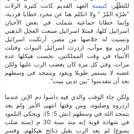
للتَطَهُّر،
كنيسة
العهد القديم كانت كثيرة الزلات
“صُرّة المُرّ ” ولا اتكلم هنا عن مجرد خطايا فردية،
وإنما خطايا جماعية شملت في بعض الأحيان
اسرائيل كلها، فمثلا اسرائيل صنعت العجل الذهبي
ونسبت له خلاصها من مصر، أرتكبت اسرائيل
الزني مع موآب، ازدرت اسرائيل النبوات وقتلت
الأنبياء في وقت المملكتين، نجست هيكلها عدة
مرات، وفي كل مرة كان يغضب الرب عليها ولكن
غضبه لا يستمر طويلا ويعود ويتمجد في وسطهم
بعد أن يتقدسوا “بين ثديي يبيت”.
ولكن جاء الوقت والذي فيه داسوا دم الإبن عندما
ازدروه وصلبوه، ومن وقتها انتهى الأمر ولم يعد
يتمجد الله في وسطهم (نش 5: 5)، ويحكي التلمود
في شهادة قوية إنه منذ سنة 30 م (سنة صلب
يسوع) لم يعد الرب يقبل ذبائح هيكلهم، وفسر