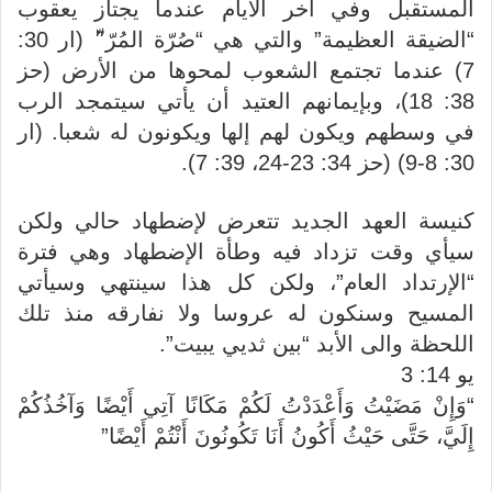
المستقبل وفي آخر الأيام عندما يجتاز يعقوب
“الضيقة العظيمة” والتي هي “صُرّة المُرّ”ّ (ار 30:
7) عندما تجتمع الشعوب لمحوها من الأرض (حز
38: 18)، وبإيمانهم العتيد أن يأتي سيتمجد الرب
في وسطهم ويكون لهم إلها ويكونون له شعبا. (ار
30: 8-9) (حز 34: 23-24، 39: 7).
كنيسة العهد الجديد تتعرض لإضطهاد حالي ولكن
سيأي وقت تزداد فيه وطأة الإضطهاد وهي فترة
“الإرتداد العام”، ولكن كل هذا سينتهي وسيأتي
المسيح وسنكون له عروسا ولا نفارقه منذ تلك
اللحظة والى الأبد “بين ثديي يبيت”.
يو 14: 3
“وَإِنْ مَضَيْتُ وَأَعْدَدْتُ لَكُمْ مَكَانًا آتِي أَيْضًا وَآخُذُكُمْ
إِلَيَّ، حَتَّى حَيْثُ أَكُونُ أَنَا تَكُونُونَ أَنْتُمْ أَيْضًا”