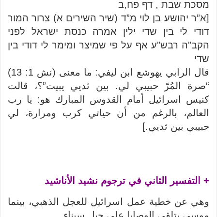
מסכת שבת , דף פח,ב
[א”ר יהושע בן לוי מ”ד (שיר השירים א) צרור המור
דודי לי בין שדי ילין אמרה כנסת ישראל לפני
הקב”ה רבש”ע אף על פי שמיצר ומימר לי דודי בין
שדי
قال الرابي يهوشع ابن ليفي: ما معنى (نش 1: 13)
“صرة المُرّ حبيبي لي. بين ثديي يبيت”؟، قالت
كنيس اسرائيل أمام القدوس المبارك هو: يا رب
العالم، بالرغم من أن حياتي كرب ومرارة، لي
حبيبي بين ثديي.]
+ التفسير الثاني في ترجوم نشيد الأناشيد
وهي عن خطية عمل اسرائيل للعجل الذهبي، بينما
موسى يتلقى الوصايا على جبل سيناء