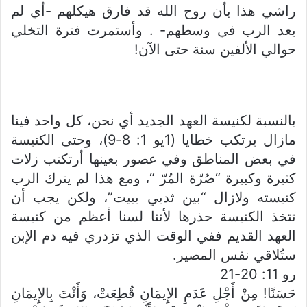
راشي هذا بأن روح الله قد فارق هيكلهم -أي لم
يعد الرب في وسطهم- . وأستمرت فترة التخلي
حوالي الألفين سنة حتى الآن!
بالنسبة لكنيسة العهد الجديد أي نحن، كل واحد فينا
مازال يرتكب خطايا (1يو 1: 8-9)، وحتى الكنيسة
في بعض المناطق وفي عصور بعينها أرتكتب زلات
كثيرة وكبيرة “صُرّة المُرّ “، ومع هذا لم يترك الرب
كنيسته ولازال “بين ثديي يبيت”، ولكن يجب أن
تتخذ الكنيسة حذرها لأننا لسنا أعظم من كنيسة
العهد القديم ففي الوقت الذي تزدري فيه دم الإبن
ستُلاقي نفس المصير.
رو 11: 20-21
حَسَنًا! مِنْ أَجْلِ عَدَمِ الإِيمَانِ قُطِعَتْ، وَأَنْتَ بِالإِيمَانِ