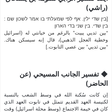
(راشي)
[בין שדי ילין. אף לפי שמעלתי בו אמר לשכון שם :
בין שדי. בין שני בדי הארון
“بين ثديي يبيت” بالرغم من خيانتي له (اسرائيل
وخطية العجل الذهبي)، قال إنه سيسكن هناك.
“بين ثديي” بين عصي التابوت.]
◆ تفسير الجانب المسيحي (عن
الحاضر)
إن كانت سُكنة الله في وسط الشعب بالنسبة
لكنيسة العهد القديم تتمثل في تابوت العهد الذي
كان في خيمة الاجتماع (وسط محلة اسرائيل) وقت