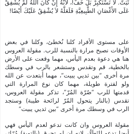
ثَبَتَّ. لاَ تَسْتَكْبِرْ بَلْ خَفْ!، لأَنَّهُ إِنْ كَانَ اللهُ لَمْ يُشْفِقْ
عَلَى الأَغْصَانِ الطَّبِيعِيَّةِ فَلَعَلَّهُ لاَ يُشْفِقُ عَلَيْكَ أَيْضًا!
على مستوى الأفراد كلنا نُخطئ، وكلنا في بعض
الأوقات نصبح مرارة بالنسبة للرب. مقولة العروس
هنا هي دعوة بعدم اليأس، مهما وقعت على الأرض
بالخطية، قم وتقدس وستشعر بالرب في وسطك
مرة أخرى “بين ثديي يبيت”، مهما أبتعدت عن الله
ولو لفترة طويلة، مهما كان نوع المرارة التي
قدمتها للرب “صُرّة المُرّ”، تذكر مقولة العروس،
تقدس (بالنار يتحول المُرّ لرائحة طيبة) وستجد
الرب في وسطك مرة أخرى “بين ثديي يبيت”
مقولة العروس وان كانت تدعو لعدم اليأس فهي
أيضا تدعو للتَطَهُّر لإنه إن لم تحرق (بالتوبة) مُرّك،