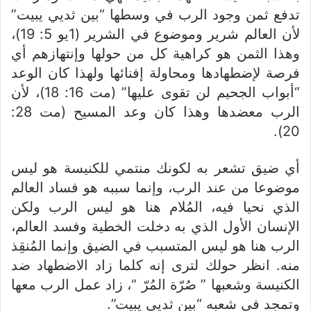
تدفع ثمن وجود الرب في وسطها “بين ثديي يبيت”
لأن العالم شرير وموضوع في الشرير (1يو 5: 19)،
وهذا الثمن هو كراهية كل من حولها وإنتهازهم أي
فرصة لإضطهادها ومحاولة إفنائها ولهذا كان الوعد
“أبواب الجحيم لن تقوى عليها” (مت 16: 18)، لأن
الرب معضدها وهذا كان وعد المسيح (مت 28:
20).
أي ضيق تشعر به لكونك منتمي للكنيسة هو ليس
موضوعا من عند الرب، وإنما سببه هو فساد العالم
الذي نحيا فيه، المُلام هنا هو ليس الرب ولكن
الإنسان الأول الذي به دخلت الخطية وفسد العالم،
الرب هنا هو ليس المتسبب في الضيق وإنما المُنقِذ
منه. انظر حولك لترى إنه كلما زاد الاضطهاد ضد
الكنيسة وشعبها ” صُرّة المُرّ “، زاد عمل الرب معها
وتمجد في شعبه “بين ثديي يبيت”.