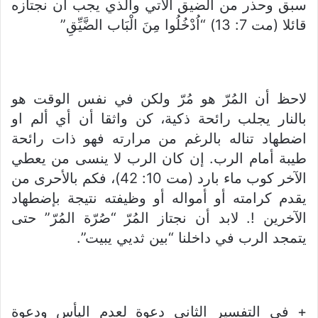
سبق وحذر من الضيق الآتي والذي يجب أن نجتازه
قائلا (مت 7: 13) “اُدْخُلُوا مِنَ الْبَاب الضَّيِّقِ”
لاحظ أن المُرّ هو مُرّ ولكن في نفس الوقت هو
بالنار يجلب رائحة ذكية، كن واثقا أن أي ألم او
اضطهاد تناله بالرغم من مرارته فهو ذات رائحة
طيبة أمام الرب. إن كان الرب لا ينسى من يعطي
الآخر كوب ماء بارد (مت 10: 42)، فكم بالأحرى من
يقدم كرامته أو أمواله أو وظيفته نتيجة بإضطهاد
الآخرين !. لابد أن نجتاز المُرّ “صُرّة المُرّ” حتى
يتمجد الرب في داخلنا “بين ثديي يبيت”.
+ في التفسير الثاني دعوة لعدم اليأس ودعوة