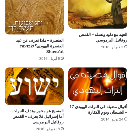
العهد مع داود ونسله – القمص
روفائيل البرموسي
العنصرة – ماذا تعرف عن عيد
العنصرة اليهودي؟ שבועות
3 فبراير، 2016
Shavu’ot
6 أبريل، 2016
أقوال مضيئة في التراث اليهودي 17
المسيح هو محور وهدف النبوات –
– الشيطان ويوم الكفارة
أما إسرائيل فلا يعرف – القمص
24 يونيو، 2014
روفائيل البرموسي
18 فبراير، 2016