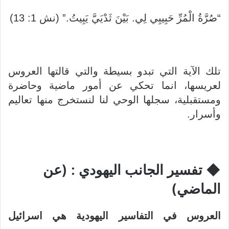
“صُرَّةُ الْمُرِّ حَبِيبِي لِي. بَيْنَ ثَدْيَيَّ يَبِيتُ.” (نش 1: 13)
تلك الآية التي تبدو بسيطة والتي قالتها العروس
لعريسها، انما تحكي عن أمور ماضية وحاضرة
ومستقبلية، سجلها الوحي لنا لنستخرج منها تعاليم
وأسرار.
◆ تفسير الجانب اليهودي : (عن
الماضي)
العروس في التفاسير اليهودية هي اسرائيل