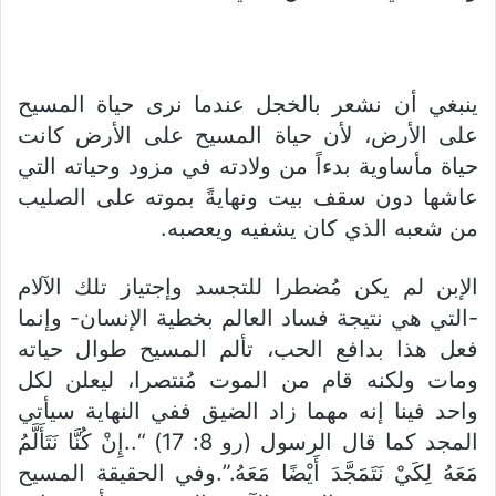
ينبغي أن نشعر بالخجل عندما نرى حياة المسيح
على الأرض، لأن حياة المسيح على الأرض كانت
حياة مأساوية بدءاً من ولادته في مزود وحياته التي
عاشها دون سقف بيت ونهايةً بموته على الصليب
من شعبه الذي كان يشفيه ويعصبه.
الإبن لم يكن مُضطرا للتجسد وإجتياز تلك الآلام
-التي هي نتيجة فساد العالم بخطية الإنسان- وإنما
فعل هذا بدافع الحب، تألم المسيح طوال حياته
ومات ولكنه قام من الموت مُنتصرا، ليعلن لكل
واحد فينا إنه مهما زاد الضيق ففي النهاية سيأتي
المجد كما قال الرسول (رو 8: 17) “..إِنْ كُنَّا نَتَأَلَّمُ
مَعَهُ لِكَيْ نَتَمَجَّدَ أَيْضًا مَعَهُ.”.وفي الحقيقة المسيح