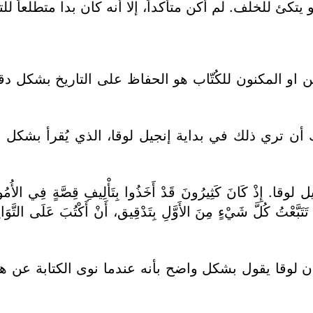
يتكئ للخلف. لم أكن متأكداً، إلا أنه كان بدا متطلعاً لل
ن او المكنون للكُتّاب هو الحفاظ على التاريخ بشكل دقيق
ك أن تري ذلك في بداية إنجيل لوقا، الذي يُقرأ بشكل م
كَثِيرُونَ قَدْ أَخَذُوا بِتَأْلِيفِ قِصَّةٍ فِي الأُمُورِ الْمُتَيَقَّنَ
قَدْ تَتَبَّعْتُ كُلَّ شَيْءٍ مِنَ الأَوَّلِ بِتَدْقِيق، أَنْ أَكْتُبَ عَلَى التَّوَا
 لوقا يقول بشكل واضح بأنه عندما نوى الكتابة عن هذ