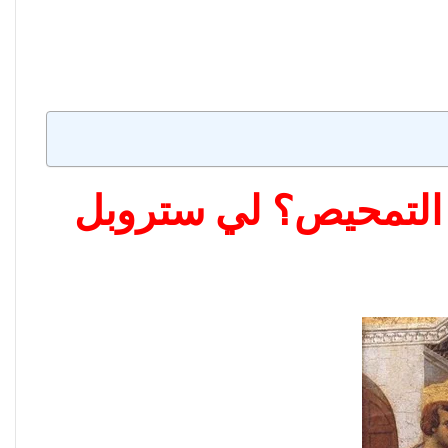
م التمحيص؟ لي ستروبل