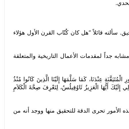
تحدي.
. سألته قائلاً “هل كان كُتّاب القرن الأول هؤلاء
شابه جداً لمقدمات الأعمال التاريخية والمتعلقة
ةِ عِنْدَنَا، كَمَا سَلَّمَهَا إِلَيْنَا الَّذِينَ كَانُوا مُنْذُ
لِي إِلَيْكَ أَيُّهَا الْعَزِيزُ ثَاوُفِيلُسُ، لِتَعْرِفَ صِحَّةَ الْكَلاَمِ
ه الأمور تحرى الدقة للتحقيق منها ووجد أنه من