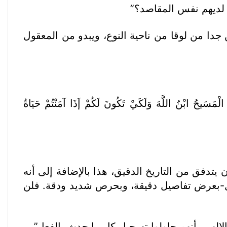
ن لديهم نفس المقاصد؟”
جدا من لوقا من ناحية النوع، ويبدو من المعقول
تُؤْمَنُوا أَنَّ بَسُوعَ هُوَ الْمَسَيحُ ابْنُ اللَّهَ وَلَكَيْ تَكُونَ لَكُمْ إَذَا آمَنْتُمْ حَيَاةٌ
يتدفق من التاريخ الدقيق، هذا بالإضافة إلى أنه
ؤول-بعرض تفاصيل دقيقة، وبحرص شديد ودقة. فلن
 الإلهي بأنهم حاولوا تسجيل كل ما حدث بالفعل”.