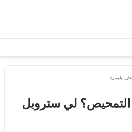
اورا بلومبرج
م التمحيص؟ لي ستروبل