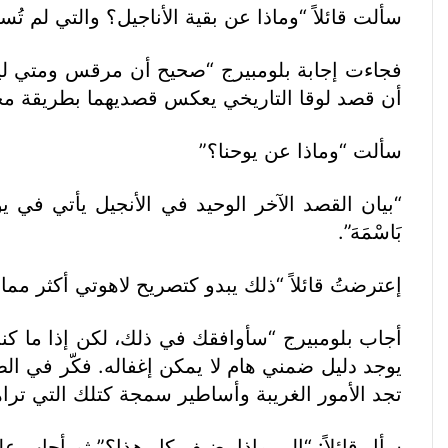
سألت قائلاً “وماذا عن بقية الأناجيل؟ والتي لم 
فجاءت إجابة بلومبيرج “صحيح أن مرقس ومتي ليس ل
أن قصد لوقا التاريخي يعكس قصديهما بطريقة مح
سألت “وماذا عن يوحنا؟”
بَاسْمَهَ”.
إعترضتُ قائلاً “ذلك يبدو كتصريح لاهوتي أكثر مما
أجاب بلومبيرج “سأوافقك في ذلك، لكن إذا ما كنت 
يوجد دليل ضمني هام لا يمكن إغفاله. فكّر في ا
تجد الأمور الغريبة وأساطير سمجة كتلك التي تراها
سأل قائلاً: “إلى ماذا يضيف كل هذا؟” ثم أجاب على 