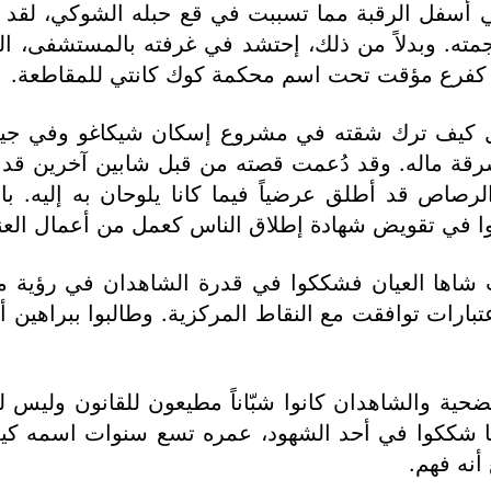
سفل الرقبة مما تسببت في قع حبله الشوكي، لقد كان
جمته. وبدلاً من ذلك، إحتشد في غرفته بالمستشفى، ال
ها كفرع مؤقت تحت اسم محكمة كوك كانتي للمقاطعة.
ل كيف ترك شقته في مشروع إسكان شيكاغو وفي جيبه د
 سرقة ماله. وقد دُعمت قصته من قبل شابين آخرين قد ر
 الرصاص قد أطلق عرضياً فيما كانا يلوحان به إليه. 
ا في تقويض شهادة إطلاق الناس كعمل من أعمال العن
ت شاها العيان فشككوا في قدرة الشاهدان في رؤية ما
أعتبارات توافقت مع النقاط المركزية. وطالبوا ببراهي
ضحية والشاهدان كانوا شبّاناً مطيعون للقانون وليس 
كما شككوا في أحد الشهود، عمره تسع سنوات اسمه كيث
أنه فهم.