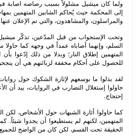
ولما كان ميشيل مشلولاً بسبب رصاصه اصابة في أ
إلى المحكمة حيث يُحاكم الشابين المتهمين بمها
والمراسلون، والمشاهدون، والتي تم الإعلان عن
وتحت الإستجواب من قبل المدّعين، تذكّر ميشي
السلم، وإنهما أصاباه عمداً في وجهه كما حاولا
المتهمين إطلاق النار؛ وبدلا من ذلك إدّعوا بأن
للحصول على أحكام مخففة لزبائنهم هي أن ينجحو
لقد بذلوا ما بوسعهم لإثارة الشكوك حول روايا
حاولوا إستغلال التضارب في الروايات، بيد أن ال
إحتجاج.
كما حاولوا أثارة الشبهات حول الأشخاص، لكن ال
المتهمين، لكنهم لم يستطيعوا أن يجدوا شيئاً. 
الحقيقة تحت القسم، لكن كان من الواضح للجميع 