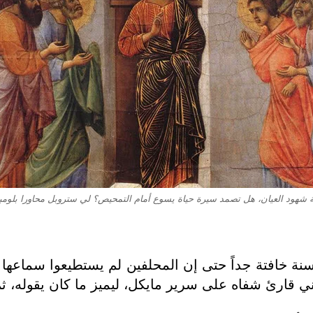
ة شهود العيان، هل تصمد سيرة حياة يسوع أمام التمحيص؟ لي ستروبل محاورا بلومب
ة خافتة جداً حتى إن المحلفين لم يستطيعوا سماعها
حني قارئ شفاه على سرير مايكل، ليميز ما كان يقوله، ث