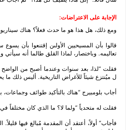
الإجابة على الاعتراضات
:
ومع ذلك، هل هذا هو ما حدث فعلاً؟ هناك سيناريو
قالوا بأن المسيحيين الأولىن إقتنعوا بأن يسوع س
تعاليمه. وباختصار، لماذا القلق طالما أنه سيأتي 
فقلت “لذا، بعد سنوات وعندما أصبح من الواضح أن 
ل ميُنتزع شيئاً للأغراض التاريخية. أليس ذلك ما ي
أجاب بلومبيرج “هناك بالتأكيد طوائف وجماعات، بما
فقلت له متحدياً “ولما لا؟ ما الذي كان مختلفاً ف
فأجاب” أولاً، أعتقد أن المقدمة مُبالغ فيها قليلاً. 