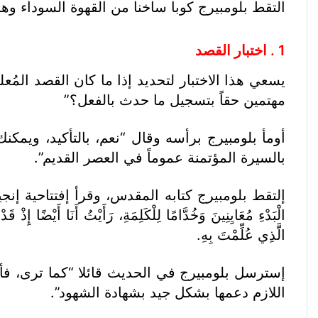
التقط بلومبيرج كوبا ساخنا من القهوة السوداء وهو 
1 . اختبار القصد
يسعي هذا الاختبار لتحديد إذا ما كان القصد المُعل
مهتمين حقاً بتسجيل ما حدث بالفعل؟”
أومأ بلومبيرج برأسه وقال “نعم، بالتأكيد، ويمكن
بالسيرة المؤتمنة عموماً في العصر القديم”.
إلتقط بلومبيرج كتابه المقدس، وقرأ إفتتاحية إنجيل لوقا. إِذْ كَانَ 
الْبَدْءِ مُعَايِنِينَ وَخُدَّامًا لِلْكَلِمَةِ، رَأَيْتُ أَنَا أَيْضًا إِذْ 
الَّذِي عُلِّمْتَ بِهِ.
إسترسل بلومبيرج في الحديث قائلا “كما ترى، فأن
اللازم دعمها بشكل جيد بشهادة الشهود”.