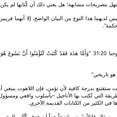
تُستهل بتصريحات مشابهة؛ هل يعني ذلك أن كُتابها لم يك
ديهما هذا النوع من البيان الواضح، إلا أنهما قريبين 
كمة”.
“بيان القصد الآخر الوحيد في الأنجيل يأتي في يوحنا 31:20 “وَأَمَّا هَذَهَ فَقَدْ كُتَبَتْ لَ
 هو تاريخي”
ستقتنع بدرجة كافية لأن تؤمن، فإن اللاهوت ينبغي أن 
لطريقة التي تُكتب بها الأناجيل –بأسلوب واقعي ومس
 في الكثير من الكتابات القديمة الآخري.
سؤاله قائلاً: “يبدو واضحاً جداً أن هدف كُتَّاب الوحي