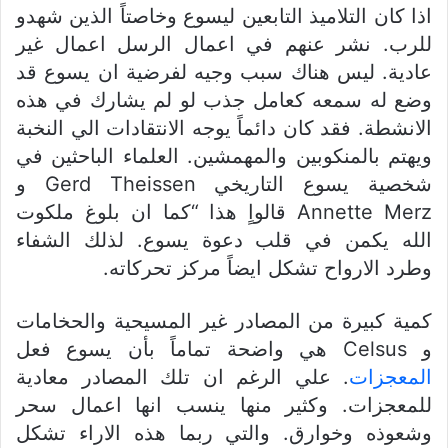
اذا كان التلاميذ التابعين ليسوع وخاصتاً الذين شهدو
للرب. نشر عنهم في اعمال الرسل اعمال غير
عادية. ليس هناك سبب وجيه لفرضية ان يسوع قد
وضع له سمعه كعامل جذب لو لم يشارك في هذه
الانشطة. فقد كان دائماً يوجه الانتقادات الي النخبة
ويهتم بالمنكوبين والمهمشين. العلماء الباحثين في
شخصية يسوع التاريخي Gerd Theissen و
Annette Merz قالواٍ هذا “كما ان بلوغ ملكوت
الله يكمن في قلب دعوة يسوع. لذلك الشفاء
وطرد الارواح تشكل ايضاً مركز تحركاته.
كمية كبيرة من المصادر غير المسيحية والحخامات
و Celsus هي واضحة تماماً بأن يسوع فعل
المعجزات
. علي الرغم ان تلك المصادر معادية
للمعجزات. وكثير منها ينسب انها اعمال سحر
وشعوذه وخوارق. والتي ربما هذه الاراء تشكل