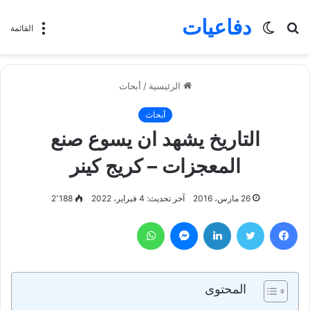
دفاعيات
بحث
الوضع
القائمة
عن
المظلم
الرئيسية
/
أبحاث
أبحاث
التاريخ يشهد ان يسوع صنع
المعجزات – كريج كينر
26 مارس، 2016
آخر تحديث: 4 فبراير، 2022
2٬188
فيسبوك
تويتر
لينكدإن
ماسنجر
واتساب
المحتوى