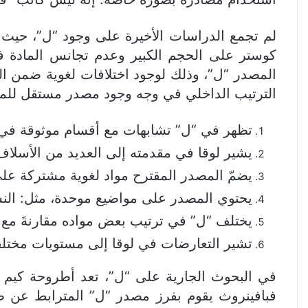
لم تجمع الدراسات الأخيرة على وجود “ل”، حيث ي
كوستر على الحجم الكبير وعدم تجانس المادة ف
المصدر “ل”، وذلك لوجود اختلافات لغوية ضمن ال
الترتيب الداخلي في وجه وجود مصدر مستقل للمواد
تظهر في “ل” تشابهات مع أقسام موثوقة في
يشير لوقا في مقدمته إلى العديد من الأسلا
يضمّ المصدر المقترح مواد لغوية مشتركة على
يحتوي المصدر على مواضيع موحدة، مثل: النساء،
يختلف “ل” في ترتيب بعض مواده مقارنةَ مع
تشير التعارضات في لوقا إلى مستويات مختل
فبافينروث يقوم بفرز مصدر “ل” المترابط عن طر