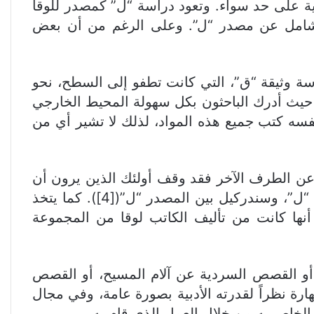
ية على حد سواء. وتعود دراسة “ل” كمصدر للوقا
حث شامل عن مصدر “ل”. وعلى الرغم من أن بعض
سة وثيقة “ق”، التي كانت تطفو إلى السطح، نحو
الدراسة في مصادر أخرى للإنجيل. ومع ذلك، ازداد الاهتمام بـ”ل” ازدياداً كبيراً منذ نحو عام 1980، حيث أدرك الباحثون بكل سهولة المحيط الخارجي
فسه كتب جميع هذه المواد، لذلك لا تشير أي من
رد مارشال أسباباً وجيهة تدعم عدم إمكانية الدفاع عن هذه النظرة المتطرفة([3]). أما عن الطرف الآخر فقد وقف أولئك الذين يرون أن
هناك علاقة وثيقة بين جميع أو معظم مواد لوقا الخاصة: سوندرغوت، في الدراسة الألمانية الأخيرة حول “ل”، وسندركيل بين المصدر “ل”([4]). كما يتخذ
نها كانت من تأليف الكاتب لوقا من المجموعة
، أو القصص السردية عن آلام المسيح، أو القصص
مهارة نظراً لقدرته الأدبية بصورة عامة، وفي مجال
خاص به من خلال العمل الذي قام به.