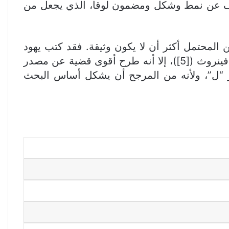
تلاف عن نمط وشكل ومضمون لوقا، الذي يجعل من
لمحتمل أكثر أن لا يكون وثيقة. فقد كتب يهود
مسيحيون في فلسطين في الفترة الواقعة ما بين 40 و60م. وتبقى بعض التساؤلات قائمة بشأن جهود بافينروث ([5])، إلا أنه طرح أقوى قضية عن مصدر
در “ل”، ولأنه من المرجح أن يشكل أساس البحث