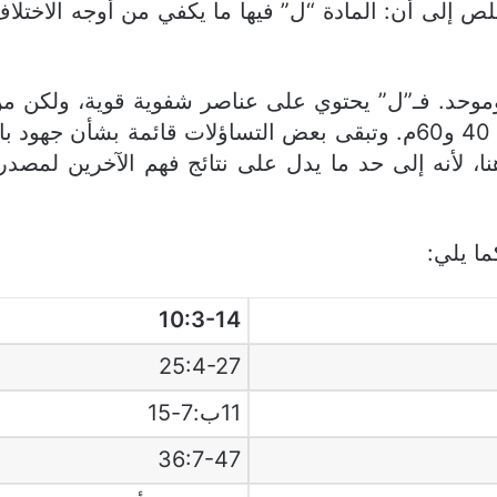
خلص إلى أن: المادة “ل” فيها ما يكفي من أوجه الاخ
وحد. فـ”ل” يحتوي على عناصر شفوية قوية، ولكن من ا
نا، لأنه إلى حد ما يدل على نتائج فهم الآخرين لمص
ا يلي:
10:3-14
25:4-27
11ب:7-15
36:7-47