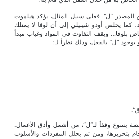
ن المصدر “ل”. فعلى سبيل المثال، يؤكد هيلموت
كما يخلص أودو شينيلي إلى أن لوقا لا يمتلك
اص بلوقا… ويقف التفاوت في المواد وغياب مبدأ
وجود “ل” بالفعل، وذلك نظرأ لـ:
”.
حة كيم بافينروث التي نشرت في عام 1997، وكانت بعنوان قصة يسوع وفقاً لـ”ل”، من أشمل وأدق الأعمال.
ام بتحريرها، ومن ثم يحلل المفردات والأسلوب