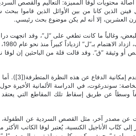
أصالة محتويات لوقا المميزة: التعاليم والقصص السرد
ل فينن الذين كانا من بين الأوائل الذين قاموا بب
قرن العشرين، إلا أنه لم يكن موضوع بحث رئيسي.
للبعض، وغالباً ما كانت تطغي على “ل”، وقد اتجهت درا
حجب 
 أو وثيقة “ق”. وقد قالت قلة من الباحثين إن لوقا ن
أولاً: لقد قدم هوا
ً وسطاً عن طريق إسقاط تلك المقاطع التي يعتقد أ
تطورت عن مصدر آخر، مثل القصص السردية عن الطفولة
ى كتّاب الأناجيل الكنسية، يُعتبر لوقا الكاتب الأكثر 
 ولصق”. حيث يمكن وبكل سهولة تمييز المصدر “ل” ال