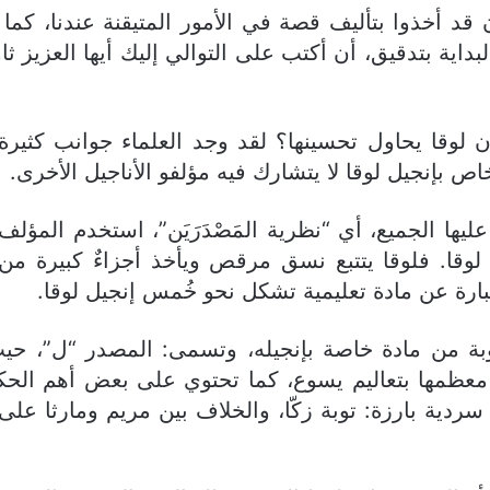
قد أخذوا بتأليف قصة في الأمور المتيقنة عندنا، كما سلم
بداية بتدقيق، أن أكتب على التوالي إليك أيها العزيز 
ن لوقا يحاول تحسينها؟ لقد وجد العلماء جوانب كثيرة
بإنجيل لوقا لا يتشارك فيه مؤلفو الأناجيل الأخرى.
عليها الجميع، أي “نظرية المَصْدَرَيَن”، استخدم الم
قا. فلوقا يتتبع نسق مرقص ويأخذ أجزاءٌ كبيرة من م
 من مادة خاصة بإنجيله، وتسمى: المصدر “ل”، حيث 
أ معظمها بتعاليم يسوع، كما تحتوي على بعض أهم الحك
دية بارزة: توبة زكّا، والخلاف بين مريم ومارثا عل