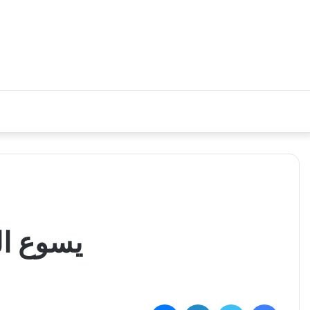
يسوع ال
فيسبوك
تويتر
لينكدإن
ماسنجر