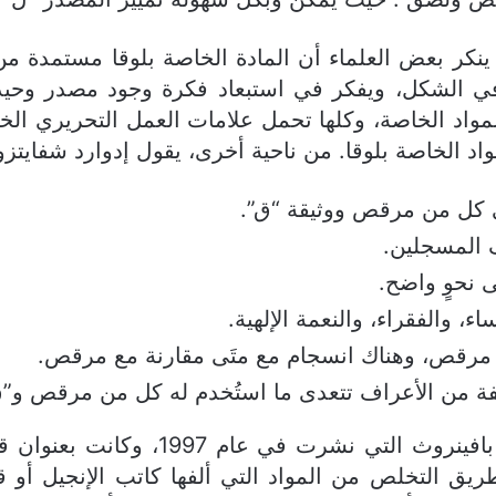
نكر بعض العلماء أن المادة الخاصة بلوقا مستمدة م
ي الشكل، ويفكر في استبعاد فكرة وجود مصدر وحيد. 
مواد الخاصة، وكلها تحمل علامات العمل التحريري الخ
 الخاصة بلوقا. من ناحية أخرى، يقول إدوارد شفايتزو ب
 كل من مرقص ووثيقة “ق”.
ف المسجلين.
 نحوٍ واضح.
 والفقراء، والنعمة الإلهية.
 مرقص، وهناك انسجام مع متَى مقارنة مع مرقص.
فة من الأعراف تتعدى ما استُخدم له كل من مرقص و”ق
في البحوث الجارية على “ل”، تعد أطرو
يق التخلص من المواد التي ألفها كاتب الإنجيل أو ق