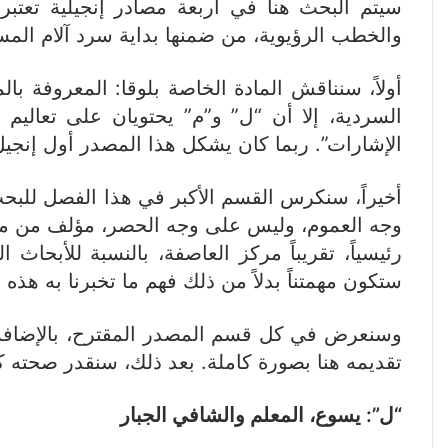
سيتم البحث هنا في أربعة مصادر إنجيلية تعت
والخطب الرؤيوية، من ضمنها بداية سرد آلام المسيح، م
أولاً، سنناقش المادة الخاصة بلوقا: المعروفة ب
السردية، إلا أن “ل” و”م” يحتويان على تعالي
الإشارات”. ربما كان يشكل هذا المصدر أول إنجيل
أخيراً، سنكرس القسم الأكبر في هذا الفصل للبحث
وجه العموم، وليس على وجه الحصر، مؤلف من مادة
رئيسياً، تقريباً مركز العاصفة، بالنسبة للأبحا
ستكون مهمتناً بدلاً من ذلك فهم ما تخبرنا به هذ
وسنعرض في كل قسم المصدر المقترح، بالإضافة 
تقديمه هنا بصورة كاملة. بعد ذلك، سنقدر صحته
“ل”: يسوع، المعلم والشافي الجبار