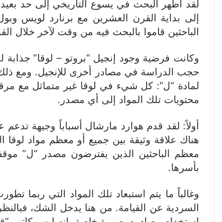
لقد أظهر البحث في يسوع التاريخي إلى حد بعيد 
إلى بداية القرن العشرين مع برنارد لويس وبو
الباحثين قاموا بالبحث فيه من وقت لآخر خلال ال
وكانت فرضية وجود إنجيل “بروتو – لوقا” جذابة 
لمادة “ل”: كل شيء في لوقا غير متماثل مع مرقص
محتويات تلك المواد إلى أي مصدر.
معظم الباحثين الذين يفترضون مصدر “ل” موقفا
بأسرها.
وغالباً ما يتم استبعاد تلك المواد التي ربما 
السردية عن القيامة. من هنا يدخل الشك، فبالنظر إل
استخدام مصادره بصورة خاصة. إنه ليس كاتب “قص