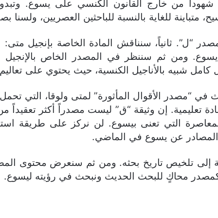
بر شهوداً من خارج القانون الكنسي على يسوع. وتب
تباينة للغاية بالنسبة للباحثين العصريين، ولسنا بصدد ال
المصدر “ل”. ثانياً، سنناقش المادة الخاصة بإنجيل متى
م يسوع. ومن ثم سننظر في المصدر الخاص بالإنجيل 
 كامل شبيه بالأناجيل الكنسية، حيث يحتوي على تعالي
 في “مصدر الأقوال المأثورة” لمتى ولوقا، التي تحمل
 تعليمية. إن وثيقة “ق” ليست مصدراً أكثر تعقيداً من
ث المعاصرة التي تعنى بيسوع. لن نركز على طريقة استخد
ه المصادر عن يسوع في الماضي.
إلى تلخيص تاريخ بحثه. ومن ثم سنعرض محتوى المص
 كمصدر محاكٍ للبحث الحديث ونبحث في رؤيته ليسوع.