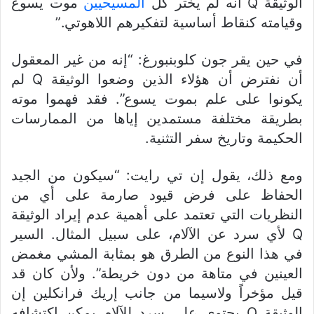
الوثيقة Q أنه لم يختر كل
المسيحيين
موت يسوع
وقيامته كنقاط أساسية لتفكيرهم اللاهوتي.”
في حين يقر جون كلوبنبورغ: “إنه من غير المعقول
أن نفترض أن هؤلاء الذين وضعوا الوثيقة Q لم
يكونوا على علم بموت يسوع”. فقد فهموا موته
بطريقة مختلفة مستمدين إياها من الممارسات
الحكيمة وتاريخ سفر التثنية.
ومع ذلك، يقول إن تي رايت: “سيكون من الجيد
الحفاظ على فرض قيود صارمة على أي من
النظريات التي تعتمد على أهمية عدم إيراد الوثيقة
Q لأي سرد عن الآلام، على سبيل المثال. السير
في هذا النوع من الطرق هو بمثابة المشي مغمض
العينين في متاهة من دون خريطة”. ولأن كان قد
قيل مؤخراً ولاسيما من جانب إريك فرانكلين إن
الوثيقة Q يحتوي على سرد للآلام يمكن اكتشافه