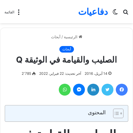
دفاعيات
بحث
الوضع
القائمة
عن
المظلم
الرئيسية
/
أبحاث
أبحاث
الصليب والقيامة في الوثيقة Q
14 أبريل، 2016
آخر تحديث: 22 فبراير، 2022
2٬785
فيسبوك
تويتر
لينكدإن
ماسنجر
واتساب
المحتوى