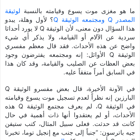
ما هو مغزى موت يسوع وقيامته بالنسبة
لوثيقة
المصدر Q ومجتمعه الوثيقة Q
؟ لأول وهلة، يبدو
هذا السؤال دون معنى، لأن الوثيقة Q لا يورد أحداثا
سردية عن الآلام أو القيامة، ولا يذكر أي شيء
واضح عن هذه الأحداث. فقد قال معظم مفسري
الوثيقة Q الأوائل: إنه ومجتمعه يفترضون وجود
بعض العظات عن الصليب والقيامة، وقد كان هذا
في السابق أمراً متفقاً عليه.
في الآونة الأخيرة، قال بعض مفسرو الوثيقة Q
البارزين إنه نظراً لعدم تسجيل موت يسوع وقيامته
في الوثيقة Q، لم يعرف مجتمع الوثيقة Q هذه
الأحداث، أو لم يعتقدوا أنها ذات أهمية في حال
كانت قد حدثت. فعلى سبيل المثال، كتب ستيفن
جيه باترسون: “جنباً إلى جنب مع إنجيل توما، تخبرنا