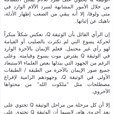
من خلال الأمور المشابهة لسرد الآلام الوارد في
متى ولوقا، إلا أنه يبقي من الصعب إظهار الأدلة،
ناهيك عن إثباتها.
إن الرأي القائل بأن الوثيقة Q، تعكس شكلاً مبكراً
لحركة يسوع التي لم تكترث بالصليب أو القيامة
لهو رأي غير محتمل. فعلم الإيمان بالآخرة الوارد
في الوثيقة Q يفترض موت يسوع وقيامته. وعلى
الرغم من الجهود التي يبذلها بعض العلماء الاستبعاد
جميع صور الإيمان بالآخرة من الطبقة / الطبقات
الأولى في الوثيقة Q، وجهودهم الرامية لإفراغ
مصطلحات مثل “ملكوت الله” من محتواها
الآخروي.
إلا أن كل مرحلة من مراحل الوثيقة Q تحتوي على
بعد آخروي هام، لاسيما أن الوثيقة Q تحتوي على