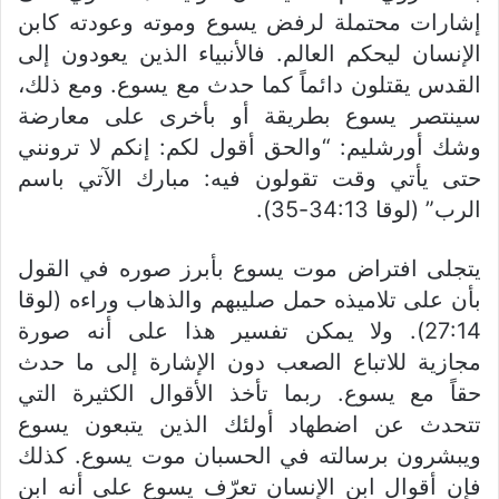
إشارات محتملة لرفض يسوع وموته وعودته كابن
الإنسان ليحكم العالم. فالأنبياء الذين يعودون إلى
القدس يقتلون دائماً كما حدث مع يسوع. ومع ذلك،
سينتصر يسوع بطريقة أو بأخرى على معارضة
وشك أورشليم: “والحق أقول لكم: إنكم لا ترونني
حتى يأتي وقت تقولون فيه: مبارك الآتي باسم
الرب” (لوقا 34:13-35).
يتجلى افتراض موت يسوع بأبرز صوره في القول
بأن على تلاميذه حمل صليبهم والذهاب وراءه (لوقا
27:14). ولا يمكن تفسير هذا على أنه صورة
مجازية للاتباع الصعب دون الإشارة إلى ما حدث
حقاً مع يسوع. ربما تأخذ الأقوال الكثيرة التي
تتحدث عن اضطهاد أولئك الذين يتبعون يسوع
ويبشرون برسالته في الحسبان موت يسوع. كذلك
فإن أقوال ابن الإنسان تعرّف يسوع على أنه ابن