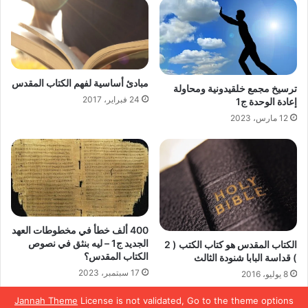
مبادئ أساسية لفهم الكتاب المقدس
ترسيخ مجمع خلقيدونية ومحاولة
24 فبراير، 2017
إعادة الوحدة ج1
12 مارس، 2023
400 ألف خطأ في مخطوطات العهد
الجديد ج1 – ليه بنثق في نصوص
الكتاب المقدس هو كتاب الكتب ( 2
الكتاب المقدس؟
) قداسة البابا شنودة الثالث
17 سبتمبر، 2023
8 يوليو، 2016
Jannah Theme
License is not validated, Go to the theme options