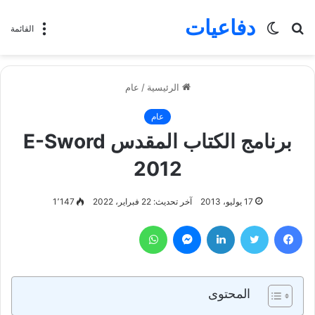
دفاعيات
بحث
الوضع
القائمة
عن
المظلم
الرئيسية
/
عام
عام
برنامج الكتاب المقدس E-Sword
2012
17 يوليو، 2013
آخر تحديث: 22 فبراير، 2022
1٬147
فيسبوك
تويتر
لينكدإن
ماسنجر
واتساب
المحتوى