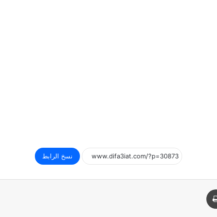
نسخ الرابط
د
طباعة