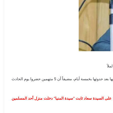
ملأ
قال اللواء طارق نصر، محافظ المنيا، إن واقعة التعدي على السيدة سعاد ثابت – سيدة قرية الكرم التي تم تجريدها من ملابسها – تم الابلاغ عنها بعد حدوثها بخمسة أيام، مضيفاً أن 5 متهمين حضروا يوم الحادث
دي على السيدة سعاد ثابت “سيدة المنيا” دخلت منزل أحد المسلمين