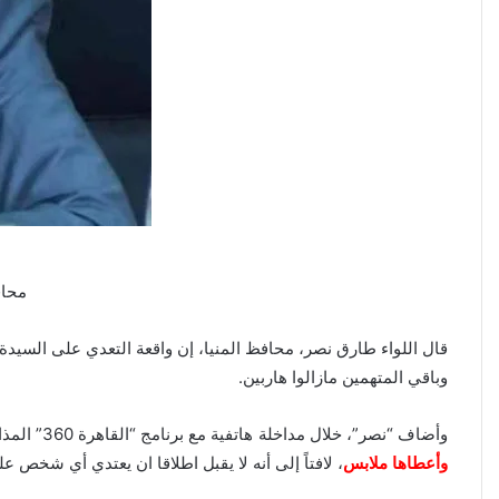
محاف
وباقي المتهمين مازالوا هاربين.
وأضاف “نصر”، خلال مداخلة هاتفية مع برنامج “القاهرة 360” المذاع على فضائية “القاهرة والناس” مساء اليوم الجمعة،
وأعطاها ملابس
، لافتاً إلى أنه لا يقبل اطلاقا ان يعتدي أي شخص عل