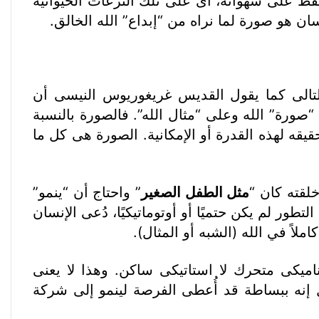
قط على شهواته، أى على تلك النزعات الحيوانية
سان هو صورة لما نراه من “إبداع” الله الخالق.
لتالى كما يقول القديس غريغوريوس النيسى أن
 “صورة” الله وعلى “مثال الله”. فالصورة بالنسبة
يقه لهذه القدرة أو الإمكانية. الصورة هى كل ما
لقته كان “
مثل الطفل الصغير
” واحتاج أن “ينمو”
تطور لم يكن حتميًا أو أوتوماتيكيًا، دُعى الإنسان
ملاً في الله (الشبه أو المثال).
اميكى متحرك لا استاتيكى ساكن. وهذا لا يعنى
بل إنه ببساطة قد أُعطى الفرصة لينمو إلى شركة