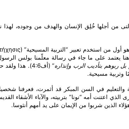
ية التى من أجلها خُلِق الإنسان والهدف من وجوده، له
هنا يعتمد على ما جاء في رسالة معلّمنا بولس الرس
كم بل ربوهم بتأديب الرب وإنذاره
” (أف4:6). هذا
ًا وتربية مسيحية.
ة والتعليم في السن المبكر قد أثمرت، فعرفنا شخصيا
زى الذي اعتنت أمه “نونا” بتربيته، والآباء الأشقاء ا
ء الذين شربوا من الإيمان على يد أمهم أنثوسا.