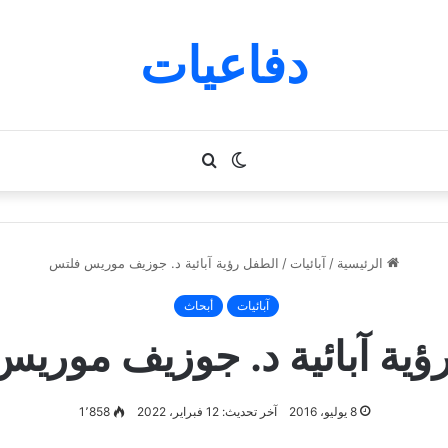
دفاعيات
الوضع
بحث
المظلم
عن
الرئيسية
/
آبائيات
/
الطفل رؤية آبائية د. جوزيف موريس فلتس
آبائيات
أبحاث
ؤية آبائية د. جوزيف موري
8 يوليو، 2016
آخر تحديث: 12 فبراير، 2022
1٬858