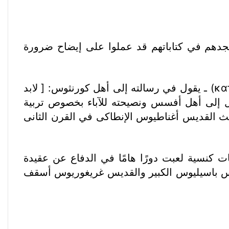
ذا نجدهم في كتاباتهم قد عملوا على إيضاح ضرورة
فنجد مثلاً القديس اكليمندس الرومانى (96م) ـ وهو أول من استخدم تعبير “التربية المسيحية” (κατήχησις) ـ يقول في رسالته إلى أهل كورنثوس: [ لابد
ول إلى أهل أفسس ونصيحته للآباء بخصوص تربية
 ولقد حث القديس أغناطيوس الإنطاكى في القرن الثانى
ت كنسية لعبت دورًا هامًا في الدفاع عن عقيدة
لقديس باسيليوس الكبير والقديس غريغوريوس أسقف