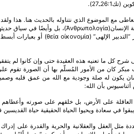
26:1ـ27).
لتعاطى مع الموضوع الذي نتناوله بالحديث هنا. هذا ولقد 
سفر التكوين هذه ليس فقط في حديثهم عن ماهية الإنس
المسيح ـ له المجد ـ في الجسد أو ما يُسم
ى شرح كل ما تعنيه هذه العقيدة حتى وإن كانوا لم يتفقو
كر كان من الأمور المُسلّم بها أن الصورة تقوم على ال
إنسان يكون له صلة وجودية مع الله من عمق قلبه وصمي
أثناسيوس بأن الله:
ر العاقلة على الأرض، بل خلقهم على صورته وأعطاهم
قوا في سعادة ويحيوا الحياة الحقيقية حياة القديسين
دة مثل العقل والعقلانية والحرية والقدرة على إدراك