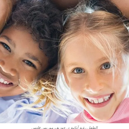
الطفل رؤية آبائية د. جوزيف موريس فلتس