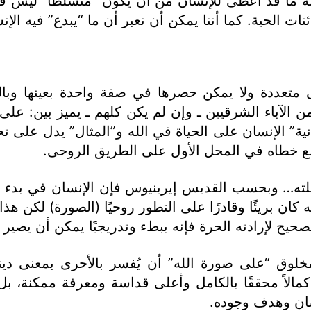
كله ما قد أُعطى للإنسان من أن يكون “متسلطًا” ليس ف
ات الحية. كما أننا يمكن أن نعبر أن ما “يبدع” فيه الإن
ى متعددة ولا يمكن حصرها في صفة واحدة بعينها وبا
من الآباء الشرقيين ـ وإن لم يكن كلهم ـ يميز بين: على
ية” الإنسان على الحياة في الله و”المثال” يدل على تحق
يضع خطاه في المحل الأول على الطريق الروحى.
رحلته… وبحسب القديس إيرينيوس فإن الإنسان في بدء خ
ان بريئًا وقادرًا على التطور روحيًا (الصورة) لكن هذا ال
حيح لإرادته الحرة فإنه ببطء وتدريجيًا يمكن أن يصير كا
خلوق “على صورة الله” أن يُفسر بالأحرى بمعنى دين
ة كمالاً محققًا بالكامل وأعلى قداسة ومعرفة ممكنة، 
سان وهدف وجوده.