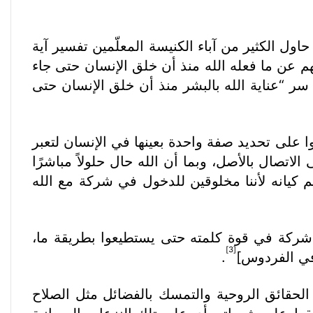
حاول الكثير من آباء الكنيسة المعلّمين تفسير آية
ان(Ἀνθρωπολογία)، بل وأيضًا في سياق حديثهم عن ما فعله الله منذ أن خلق الإنسان حتى جاء
ى بسر “التدبير الإلهى” (θεία οἰκονομία) أو بعبارات أبسط سر “عناية الله بالبشر منذ أن خلق الإنسان حتى
ا على تحديد صفة واحدة بعينها في الإنسان لتعبر
اتصال بالأصل، وبما أن الله حال حلولاً مباشرًا
م كيانه لأننا مخلوقين للدخول في شركة مع الله
 شركة في قوة كلمته حتى يستطيعوا بطريقة ما،
[3]
 في الفردوس]
.
 الحقائق الروحية والتمسك بالفضائل مثل الصلاح