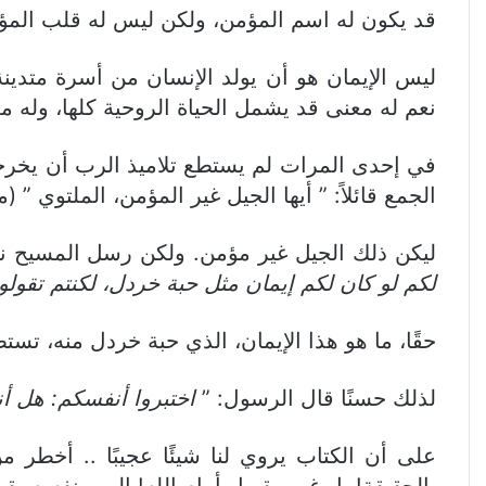
قد يكون له اسم المؤمن، ولكن ليس له قلب المؤ
ليس الإيمان هو أن يولد الإنسان من أسرة متدينة تؤ
نعم له معنى قد يشمل الحياة الروحية كلها، وله م
في إحدى المرات لم يستطع تلاميذ الرب أن يخرج
الجمع قائلاً: ” أيها الجيل غير المؤمن، الملتوي ” (مت7:17
ليكن ذلك الجيل غير مؤمن. ولكن رسل المسيح نفسه
لكم لو كان لكم إيمان مثل حبة خردل، لكنتم تقولون
حقًا، ما هو هذا الإيمان، الذي حبة خردل منه، تستط
لذلك حسنًا قال الرسول: ”
اختبروا أنفسكم: هل أن
على أن الكتاب يروي لنا شيئًا عجيبًا .. أخطر 
بالحقيقة! بل غير مقبول أمام الله! الرب نفسه يقو