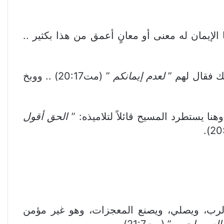
ا الإيمان له معنى أو معانٍ أعمق من هذا بكثير ..
ك فقال لهم ”
لعدم إيمانكم
” (مت20:17) .. ووبخ
ا يستطرد المسيح قائلاً لتلاميذه: ”
الحق أقول
 بالرب، ويصلي، ويصنع المعجزات، وهو غير مؤمن
السموات ..
” (مت21:7).