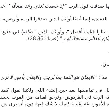
نها صدقت قول الرب ”
إذ حسبت الذي وعد صادقًا
” (عب11:11
قيدة، إنما أيضًا أولئك الذين صدقوا الرب، وأرضوه، وساروا
ي ينالوا قيامة أفضل “، وأولئك الذين ”
طافوا في جلود غ
ن العالم مستحقًا لهم
” (عب35:11ـ38).
ان.
هذا: ”
الإيمان هو الثقة بما يُرجى والإيقان بأمور لا تُرى
”
ل في تفاصيلها بعد حين إنشاء الله. ولكننا نقول كمث
الأمور، ثقة يقينية كاملة لا شك فيها، دون أن ترى من كل