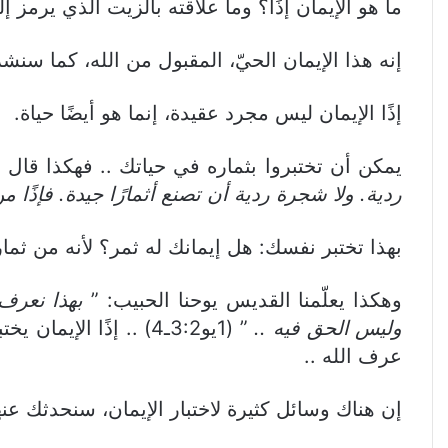
ما هو الإيمان إذًا؟ وما علاقته بالزيت الذي ير
إنه هذا الإيمان الحيّ، المقبول من الله، كما سنشر
إذًا الإيمان ليس مجرد عقيدة، إنما هو أيضًا حياة.
يمكن أن تختبروا بثماره في حياتك .. فهكذا قال 
ردية. ولا شجرة ردية أن تصنع أثمارًا جيدة. فإذًا 
بهذا تختبر نفسك: هل إيمانك له ثمر؟ لأنه من ثما
وهكذا يعلّمنا القديس يوحنا الحبيب: ”
بهذا نعرف 
وليس الحق فيه ..
” (1يو3:2ـ4) .. إذًا 
عرف الله ..
إن هناك وسائل كثيرة لاختبار الإيمان، سنحدثك ع