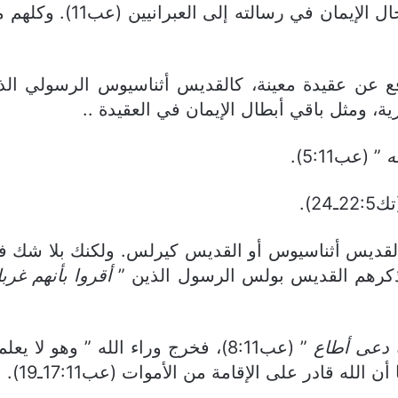
والقديس بولس الرسول يقدم
افع عن عقيدة معينة، كالقديس أثناسيوس الرسولي ال
، ومثل باقي أبطال الإيمان في العقيدة ..
ه
” (عب5:11).
22ـ24).
ل القديس أثناسيوس أو القديس كيرلس. ولكنك بلا شك في
ن ذكرهم القديس بولس الرسول الذين ”
أقروا بأنهم غرب
 دعى أطاع
” (عب8:11)، فخرج وراء الله ” وهو 
لله قادر على الإقامة من الأموات (عب17:11ـ19).