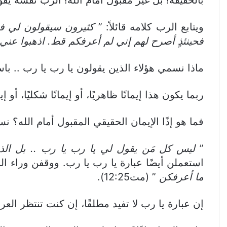
ويتابع الرب كلامه قائلاً: ”
كثيرون سيقولون لي في
فحينئذٍ أصرح لهم إني لم أعرفكم قط. اذهبوا عني ي
ماذا نسمي هؤلاء الذين يقولون يا رب يا رب .. با
ربما يكون هذا إيمانًا ظاهريًا، أو إيمانًا شكليًا، أو 
فما هو إذًا الإيمان الحقيقي المقبول أمام الله؟ ن
”
ليس كل مَن يقول لي يا رب يا رب .. بل الذ
استعملن أيضًا عبارة يا رب يا رب. ووقفن وراء البا
ما أعرفكن
” (مت12:25).
إن عبارة يا رب لا تفيد مطلقًا، إن كنت تنتظر العر