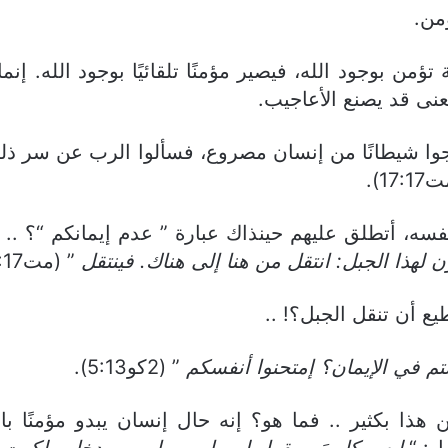
من.
من بوجود الله، فيصير مؤمنًا تلقائيًا بوجود الله. إنم
عنى قد يصنع الأعاجيب.
وا شيطانًا من إنسان مصروع، فسألوا الرب عن سر ذل
1).
، أتطلق عليهم حينذاك عبارة ” عدم إيمانكم “؟ .. وهن
 لهذا الجبل: انتقل من هنا إلى هناك. فينتقل
” (مت20:17).
يع أن تنقل الجبل؟! ..
تم في الإيمان؟ إمتحنوا أنفسكم
” (2كو5:13).
من هذا بكثير .. فما هو؟ إنه حال إنسان يبدو مؤمنًا
ل: “
ليس كل مَن يقول لي يا رب يا رب، يدخل ملكوت 