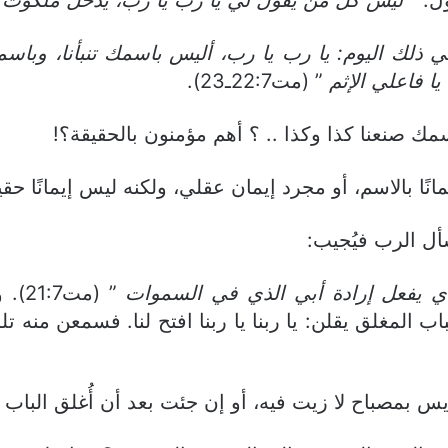
 ذلك اليوم: يا رب يا رب، أليس باسمك تنبأنا، وباس
ا فاعلي الإثم
” (مت22:7ـ23).
سمك صنعنا كذا وكذا .. ؟ أهم مؤمنون بالحقيقة؟!
إيمانًا بالاسم، أو مجرد إيمان عقلي، ولكنه ليس إيمانًا حقيقي
سأل الرب فيُجيب:
ي يفعل إرادة أبي الذي في السموات
” (م
ب المغلق يقلن: يا ربنا يا ربنا افتح لنا. فسمعن منه ت
يس بمصباح لا زيت فيه، أو إن جئت بعد أن أُغلق الباب .