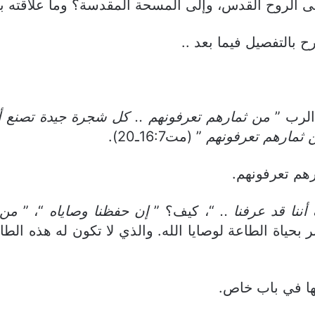
مز إلى الروح القدس، وإلى المسحة المقدسة؟ وما علاقته
ح بالتفصيل فيما بعد ..
الرب ”
من ثمارهم تعرفونهم .. كل شجرة جيدة تصنع أثما
من ثمارهم تعرفونهم
” (مت16:7ـ20).
رهم تعرفونهم.
أننا قد عرفنا ..
“، كيف؟ ”
إن حفظنا وصاياه
“، ”
من 
الإيمان يختبر بحياة الطاعة لوصايا الله. والذي لا تكون له هذه 
نها في باب خاص.