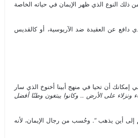
 لنا قائمة رائعة لرجال الإيمان في رسالته إلى العبرانيين (عب11). وكلهم من ذلك النوع الذي ظهر الإيمان في حياته الخاصة
ذي دافع عن العقيدة ضد الآريوسية، أو كالقديس
 إمكانك أن تحيا في منهج أبينا أخنوخ الذي سار
اء ونزلاء على الأرض .. وكانوا يبتغون وطنًا أفضل
لا يعلم إلى أين يذهب “. وحُسب من رجال الإيمان، لأنه