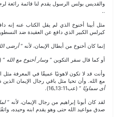
..
مثل أبينا أخنوخ الذي لم يقل الكتاب عنه إنه د
كيرلس الكبير الذي دافع عن العقيدة ضد النسطورية
إنما كان أخنوخ من أبطال الإيمان، لأنه “
أرضى الل
أو كما قال سفر التكوين ”
وسار أخنوخ مع الله
” (تك:5
وأنت قد لا تكون لاهوتيًا عميقًا في المعرفة مث
مع الله. وأن تحيا مثل باقي رجال الإيمان الذي
أى سماويًا
” (عب13:11ـ16).
لقد كان أبونا إبراهيم من رجال الإيمان، لأنه ”
لما
صدق مواعيد الله حتى وهو يقدم ابنه وحيده، واثقًا أن ا