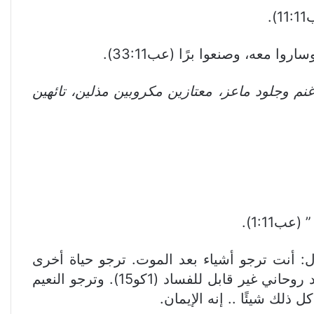
).
 معه، وصنعوا برًا (عب33:11).
نم وجلود ماعز، معتازين مكروبين مذلين، تائهين
 (عب1:11).
ال: أنت ترجو أشياء بعد الموت. ترجو حياة أخرى
دائمة، وعشرة مع الملائكة والقديسين. وترجو رؤية الرب في الفردوس. وترجو القيامة من الموت بجسد روحاني غير قابل للفساد (1كو15). وترجو النعيم
 ذلك شيئًا .. إنه الإيمان.