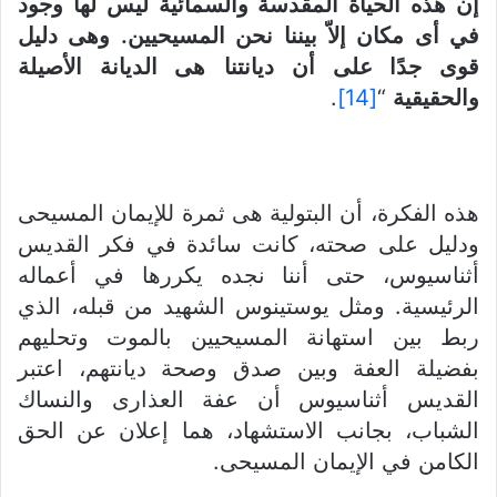
إن هذه الحياة المقدسة والسمائية ليس لها وجود
في أى مكان إلاّ بيننا نحن المسيحيين. وهى دليل
قوى جدًا على أن ديانتنا
هى الديانة الأصيلة
والحقيقية
“
[14]
.
هذه الفكرة، أن البتولية هى ثمرة للإيمان المسيحى
ودليل على صحته، كانت سائدة في فكر القديس
أثناسيوس، حتى أننا نجده يكررها في أعماله
الرئيسية. ومثل يوستينوس الشهيد من قبله، الذي
ربط بين استهانة المسيحيين بالموت وتحليهم
بفضيلة العفة وبين صدق وصحة ديانتهم، اعتبر
القديس أثناسيوس أن عفة العذارى والنساك
الشباب، بجانب الاستشهاد، هما إعلان عن الحق
الكامن في الإيمان المسيحى.