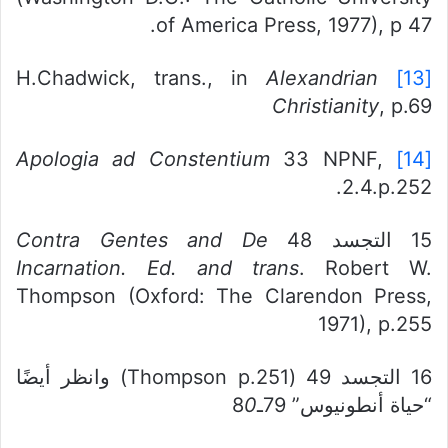
of America Press, 1977), p 47.
Alexandrian
H.Chadwick, trans., in
[13]
Christianity
, p.69
Apologia ad Constentium
33 NPNF,
[14]
2.4.p.252.
15 التجسد 48
Contra Gentes and De
Incarnation. Ed. and trans
. Robert W.
Thompson (Oxford: The Clarendon Press,
1971), p.255
16 التجسد 49 (Thompson p.251) وانظر أيضًا
“حياة أنطونيوس” 79ـ8
0