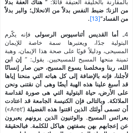
بالمقارنة بالخليقة العتيقة قائلاً:
” هناك العفة بدلاً
من الزنا؛
ضبط النفس بدلاً من الانحلال؛ والبر بدلاً
من الفساد”
[13]
.
4ـ
أما القديس أثناسيوس الرسولى
فإنه يكّرم
البتولية جدًا، ويعتبرها سمة خاصة للإيمان
المسيحى، ودليلاً قويًا على صحة هذا الإيمان، وهبة
ثمينة منحها المسيح للمسيحيين. يقول: ”
إن ابن
الله، ربنا ومخلصنا يسوع المسيح، حين صار إنسانًا
لأجلنا، فإنه بالإضافة إلى كل هباته التي منحنا إياها
قد أسبغ علينا هذه الهبة أيضًا وهى أن نقتنى ونحن
على الأرض، حياة البتولية التي هى صورة لقداسة
الملائكة. وبالتالى فإن الكنيسة الجامعة قد اعتادت
أن تسمى أولئك الذين اقتنوا هذه الفضيلة
(‘Aret»)
بعرائس المسيح. والوثنيون الذين يرونهم يعبرون
عن إعجابهم بهن بصفتهن هياكل للكلمة. فبالحقيقة