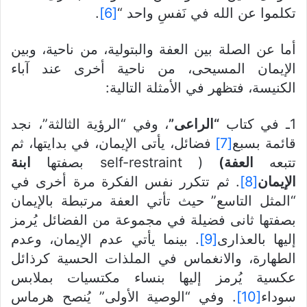
تكلموا عن الله في نَفسِ واحد “
[6]
.
أما عن الصلة بين العفة والبتولية، من ناحية، وبين
الإيمان المسيحى، من ناحية أخرى عند آباء
الكنيسة، فتظهر في الأمثلة التالية:
1ـ في كتاب
“الراعى”
، وفي “الرؤية الثالثة”، نجد
قائمة بسبع
[7]
فضائل، يأتى الإيمان، في بدايتها، ثم
تتبعه
العفة
)
( self-restraint بصفتها
ابنة
الإيمان
[8]
. ثم تتكرر نفس الفكرة مرة أخرى في
“المثل التاسع” حيث تأتي العفة مرتبطة بالإيمان
بصفتها ثانى فضيلة في مجموعة من الفضائل يُرمز
إليها بالعذارى
[9]
. بينما يأتي عدم الإيمان، وعدم
الطهارة، والانغماس في الملذات الحسية كرذائل
عكسية يُرمز إليها بنساء مكتسيات بملابس
سوداء
[10]
. وفي “الوصية الأولى” يُنصح هرماس