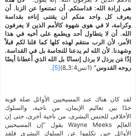
هى إرادة الله: قداستكم. أن
تمتنعوا عن الزنا. أن
يعرف كل واحد منكم أن يقتنى إناءه بقداسة
وكرامة، لا في هوى شهوة كالأمم الذين لا يعرفون
الله. أن لا يتطاول أحد ويطمع على أخيه في هذا
الأمر، لأن الرب منتقم لهذه كلها كما قلنا لكم قبلاً
وشهدنا. لأن الله لم يدعنا للنجاسة بل في القداسة.
إذًا مَن يرذل لا يرذل إنسانًا بل الله الذي أعطانا أيضًا
روحه القدوس”
(1تس3:4ـ8)
[5]
.
لقد كان هناك عند المسيحيين الأوائل صلة قوية
جدًا بين تعاليم الإيمان، من ناحية، والسلوك
الأخلاقى للجنس البشرى، من ناحية أخرى، حتى إن
العالِم Wayne Meeks يقول “إن المسيحيين
الأوائل حين تكلموا عن السلوك البشرى فلقد