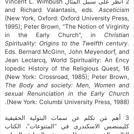
2 أنظر على سبيل المثال Vincent L. Wimbush
and Richard Valantasis, eds.
Asceticism
(New York, Oxford: Oxford University Press,
1995); Peter Brown, “The Notion of Virginity
in the Early Church”, in
Christian
Spirituality: Origins to the Twelfth century
.
Eds. Bernard McGinn, John Meyendorf, and
Jean Leclarcq, World Spirituality: An Ency
lopedic History of the Religious Quest, 16
(New York: Crossroad, 1985); Peter Brown,
The Body and society: Men, Women and
sexual Renunciation in the Early Church
(New York: Columbi University Press, 1988).
3 أهم مَن تكلم عن سمات البتولية الحقيقية
كليمنضس الاسكندرى في “المتنوعات”، الكتاب