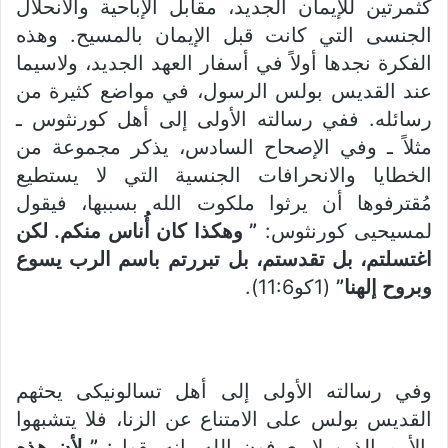
كثمرتين للإيمان الجديد، مقابل الإباحية والانحلال
الجنسى التي كانت قبل الإيمان بالمسيح. وهذه
الفكرة نجدها أولاً في أسفار العهد الجديد، ولاسيما
عند القديس بولس الرسول، في مواضع كثيرة من
رسائله. ففي رسالته الأولى إلى أهل كورنثوس ـ
مثلاً ـ وفي الإصحاح السادس، يذكر مجموعة من
الخطايا والانحرافات الجنسية التي لا يستطيع
مُقترفوها أن يرثوا ملكوت الله بسببها، فيقول
لمسيحيى كورنثوس:
” وهكذا كان أُناس منكم. لكن
اغتسلتم، بل تقدستم، بل تبررتم
باسم الرب يسوع
وبروح إلهنا”
(1كو11:6).
وفي رسالته الأولى إلى أهل تسالونيكى يحثهم
القديس بولس على الامتناع عن الزنا، فلا يتشبهوا
بالأمم الذين لا يعرفون الله. إنه يقول:
” لأن هذه