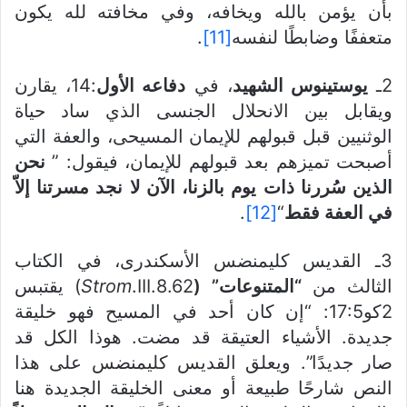
بأن يؤمن بالله ويخافه، وفي مخافته لله يكون
متعففًا وضابطًا لنفسه
[11]
.
2ـ
يوستينوس الشهيد
، في
دفاعه الأول
:14، يقارن
ويقابل بين الانحلال الجنسى الذي ساد حياة
الوثنيين قبل قبولهم للإيمان المسيحى، والعفة التي
أصبحت تميزهم بعد قبولهم للإيمان، فيقول: ”
نحن
الذين سُررنا ذات يوم بالزنا، الآن لا نجد مسرتنا إلاّ
في العفة فقط
“
[12]
.
3ـ القديس كليمنضس الأسكندرى، في الكتاب
الثالث من
“المتنوعات”
(
Strom
.III.8.62) يقتبس
2كو17:5: “إن كان أحد في المسيح فهو خليقة
جديدة. الأشياء العتيقة قد مضت. هوذا الكل قد
صار جديدًا”. ويعلق القديس كليمنضس على هذا
النص شارحًا طبيعة أو معنى الخليقة الجديدة هنا