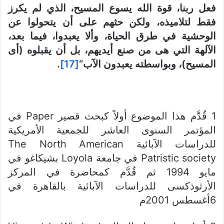
فعل ربنا، قوة الله يسوع المسيح، الذي لم يكرز
فقط لتلاميذه، ولكن حثهم على أن يتحولوا عن
الوحشية في طرق الحياة، وألا يعبدوا، فيما بعد،
الآلهة التي هى من صنع أيديهم، بل أن يقبلوه (أى
المسيح)، وبواسطته يعبدون الآب
“
[17]
.
1 قُدَّم هذا الموضوع أولاً كبحث قصير Paper في
المؤتمر السنوى العاشر للجمعية الأمريكية
للدراسات الآبائية The North American
Patristic society في جامعة Loyola بشيكاغو في
مايو 1994 ثم قُدَّم كمحاضرة في المركز
الأرثوذكسى للدراسات الآبائية بالقاهرة في
6أغسطس 2001م