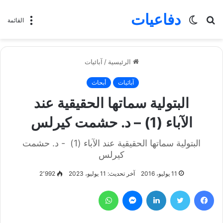
دفاعيات
بحث
الوضع
القائمة
عن
المظلم
الرئيسية
/
آبائيات
آبائيات
أبحاث
البتولية سماتها الحقيقية عند
الآباء (1) – د. حشمت كيرلس
البتولية سماتها الحقيقية عند الآباء (1) - د. حشمت
كيرلس
11 يوليو، 2016
آخر تحديث: 11 يوليو، 2023
2٬992
فيسبوك
تويتر
لينكدإن
ماسنجر
واتساب