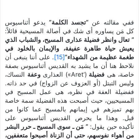
ففي مقالته عن
“تجسد الكلمة”
يدعو أثناسيوس
كل مَن يساوره أى شك في أصالة المسيحية قائلاً:
” تعال وانظر فضيلة عذارى المسيح، والشباب الذي
يعيش حياة طاهرة عفيفة، والإيمان بالخلود في
طغمة عظيمة من
الشهداء”
[15]
. على أننا ينبغى أن
نلاحظ هنا أن ما يشيد به القديس أثناسيوس بصفة
خاصة، هى
فضيلة
(‘Aret») العذارى
وعفة
النساك،
وليس التبتل (أو العزوف عن الزواج) في حد ذاته.
ففضيلة العفة في نظره، هى عمل المسيح في
المسيحيين، حيث أصبحت هذه الفضيلة سمة خاصة
بهم تميزهم في إيمانهم بالمسيح عما كانوا من
قبل. وهذا ما يحرص القديس أثناسيوس على
تأكيده حين يقول:
“
مَن ـ سوى المسيح ـ حرر البشر
من أهواء نفوسهم، حتى أن الزناة أصبحوا متعففين،