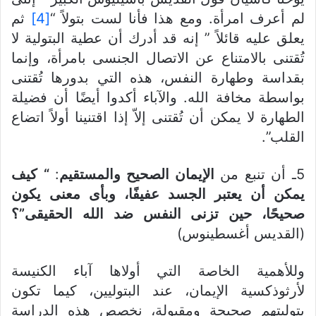
لم أعرف امرأة. ومع هذا فأنا لست بتولاً “
[4]
ثم
يعلق عليه قائلاً ” إنه قد أدرك أن عطية البتولية لا
تُقتنى بالامتناع عن الاتصال الجنسى بامرأة، وإنما
بقداسة وطهارة النفس، هذه التي بدورها تُقتنى
بواسطة مخافة الله. والآباء أكدوا أيضًا أن فضيلة
الطهارة لا يمكن أن تُقتنى إلاّ إذا اقتنينا أولاً اتضاع
القلب”.
5ـ أن تنبع من
الإيمان الصحيح والمستقيم
:
“
كيف
يمكن أن يعتبر الجسد
عفيفًا، وبأى معنى يكون
صحيحًا، حين تزنى النفس ضد الله الحقيقى”؟
(القديس أغسطينوس)
وللأهمية الخاصة التي أولاها آباء الكنيسة
لأرثوذكسية الإيمان، عند البتوليين، كيما تكون
بتوليتهم صحيحة ومقبولة، نخصص هذه الدراسة