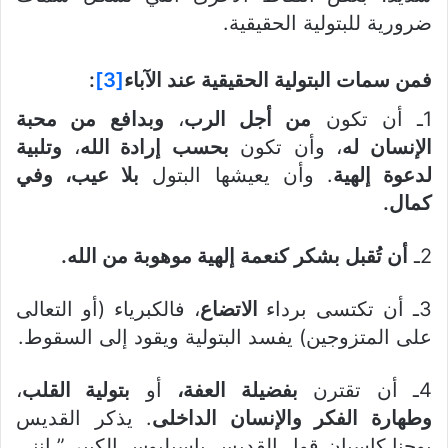
ضرورية للبتولية الحقيقية.
فمن سمات البتولية الحقيقية عند الآباء
[3]
:
1ـ أن تكون
من أجل الرب
،
وبدافع من محبة
الإنسان له
، وأن تكون
بحسب إرادة الله
،
وتلبية
لدعوة إلهية
. وأن يعيشها البتول
بلا عيب، وفي
كمال.
2ـ
أن تُقبل بشكر كنعمة إلهية موهوبة من الله.
3ـ أن تكتسى برداء
الاتضاع
، فالكبرياء (أو التعالى
على المتزوجين) يفسد البتولية ويقود إلى السقوط.
4ـ أن تقترن
بفضيلة العفة،
أو
بتولية القلب
،
وطهارة الفكر والإنسان الداخلى
. يذكر القديس
يوحنا كاسيان قول القديس باسيليوس الكبير ” إننى