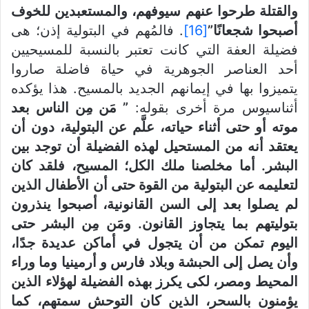
والقتلة طرحوا عنهم
سيوفهم، والمستعبدين للخوف
أصبحوا شجعانًا”
[16]
. فالمُهم في البتولية إذن؛ هى
فضيلة العفة التي كانت تعتبر بالنسبة للمسيحيين
أحد العناصر الجوهرية في حياة فاضلة صاروا
يتميزوا بها في إيمانهم الجديد بالمسيح. هذا يؤكده
أثناسيوس مرة أخرى بقوله:
” مَن مِن الناس بعد
موته أو حتى أثناء حياته، علَّم عن البتولية، دون أن
يعتقد أنه من المستحيل لهذه الفضيلة أن توجد بين
البشر. أما مخلصنا ملك الكل؛ المسيح، فلقد كان
لتعليمه عن البتولية من القوة حتى أن الأطفال الذين
لم يصلوا بعد إلى السن القانونية، أصبحوا ينذرون
بتوليتهم بما يتجاوز القانون. ومَن مِن البشر حتى
اليوم تمكن من أن يتجول في أماكن عديدة جدًا،
وأن يصل إلى الحبشة وبلاد فارس و أرمينيا وما وراء
المحيط ومصر، لكى يكرز بهذه الفضيلة لهؤلاء الذين
يؤمنون بالسحر، الذين كان التوحش سمتهم، كما