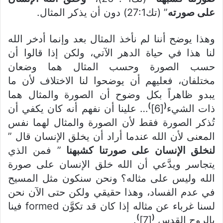
على صورته
” (تك27:1) دون أن يذكر المثال.
وهذا يوضح أننا لم نأخذ المثال بعد وإنما أدخر الله
لنا هذا في حياة الدهر الآتي، ولكن إذا قالوا أن
حسب الصورة وحسب المثال هما وضعان
مختلفان، فعليهم أن يوضحوا لنا الاختلاف لأن ما
يبدو ظاهراً بكل وضوح أن الصورة والمثال هما
)
(
ذات الشيء
[6]
… علينا أن نفهم أنه كان يكفي أن
تُذكر الصورة فقط لأن الصورة والمثال لهما نفس
المعنى لأن الله عندما أراد أن يخلق الإنسان قال ”
لنخلق الإنسان على صورتنا كشبهنا
” فمن الذي
يتجاسر ويدَّعي أن الله خلق الإنسان على صورة
الله وليس على مثاله؟ ونحن سنكون مثل المسيح
في عدم الفساد، وهذا حقيقي ولكن حتى الآن نحن
لسنا غرباء عن مثاله إذا كان قد تكوَّن formed فينا
)
(
بالروح القدس
[7]
.