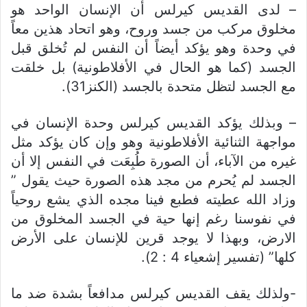
– لدى القديس كيرلس أن الإنسان الواحد هو
مخلوق مركب من جسد وروح، وهو اتحاد هذين معاً
في وحدة وهو يؤكد أيضاً أن النفس لم تُخلق قبل
الجسد (كما هو الحال في الأفلاطونية) بل خلقت
مع الجسد لتظل متحدة بالجسد (الكنز31).
– وبذلك يؤكد القديس كيرلس وحدة الإنسان في
مواجهة الثنائية الأفلاطونية وهو وإن كان يؤكد مثل
غيره من الآباء، أن الصورة طُبِعَت في النفس إلا أن
الجسد لم يُحرم من مجد هذه الصورة حيث يقول ”
وزاد الله عطيته فطبع فينا مجده الذي يشع روحياً
في نفوسنا رغم إنها حية في الجسد المخلوق من
الارض، وبهذا لا يوجد قرين للإنسان على الأرض
كلها” (تفسير إشعياء 4 : 2).
-ولذلك يقف القديس كيرلس مدافعاً بشدة ضد ما