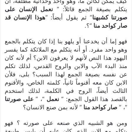
كيف يمكن لكائن ما، وهو واحد وحدانية مطلقة، أن
يتكلم بصيغة الجمع قائلاً: ”
نعمل الإنسان على
صورتنا كشبهنا
” ثم يقول أيضاً: “
هوذا الإنسان قد
صار كواحد منا
“؟.
فهو إما أن يخدعنا أو يلهو بنا إذا كان يتكلم بالجمع
وهو واحد مفرد. أو أنه يتكلم مع الملائكة كما يفسر
اليهود هذا النص لأنهم لا يعرفون الابن؟ أم لأنه كان
منذ البدء الآب والابن والروح القدس، لذلك تكلم
عن نفسه بصيغة الجمع لهذا السبب؟ بلى، فلأن
الابن كان معه أقنوماً ثانياً، كلمته الخاص، والأقنوم
الثالث أيضاً، الروح في الكلمة، لذلك استخدم
بالقصد هذا القول الجمع: ”
نعمل
“، ”
على صورتنا
“، ”
صار كواحد منا
” لأنه بمن صنع الانسان؟
ومن هو الشبيه الذي صنعه على صورته ؟ فهو
يتكلم مع الابن الذي كان عليه أن يلبس طبيعة