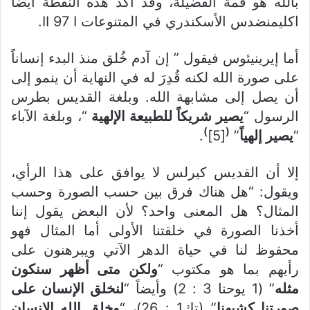
بالله هو قمة الفضيلة، وقد أكد هذه النقطة أيضاً
اكليمنضدس الأسكندري في المتنوعات II 97 I.
أما إيرينيئوس فيقول ” إن آدم خُلق منذ البدء إنساناً
على صورة الله لكنه قُدِرَ له في النهاية أن ينمو إلى
أن يصل إلى مشابهة الله. وبلغة القديس بطرس
الرسول “
يصير شريكاً للطبيعة الإلهية
“، وبلغة الآباء
)
(
“
يصير إلهياً
”
[5]
.
إلا أن القديس كيرلس لا يوافق على هذا الرأي،
ويقول: “هل هناك فرق بين حسب الصورة وحسب
المثال؟ هل المعنى واحد؟ لأن البعض يقول إننا
أخذنا الصورة في خلقتنا الأولى أما المثال فهو
محفوظ لنا في حياة الدهر الآتي ويبرهنون على
رأيهم بما هو مكتوب “
ولكن متى أظهر سنكون
مثله
” (1 يوحنا 3 : 2) وأيضاً “
لنخلق الإنسان على
صورتنا كشبهنا
” (تك1 : 26)، “
وخلق الله الإنسان