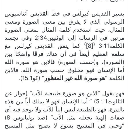
يسير القديس كيرلس في خط القديس أثناسيوس
الرسولي الذي لا يفرق بين معنى الصورة ومعنى
المثال، حيث استخدم كلمة المثال بمعنى الصورة
مرتين في الرسالة إلى الوثنيين2:34 وفي تجسد
)
(
الكلمة3:11
[8]
كما يتفق القديس كيرلس مع
سلفه العظيم أيضاً في أن هناك فرقًا واضحًا بين
(الصورة)، و(حسب الصورة) فالابن هو صورة الله
أما الإنسان فهو مخلوق حسب صورة الله. فالابن
الكلمة “
هو صورة الله غير المنظور
” (كو15:1).
فهو يقول “الابن هو صورة طبيعية للآب” (حوار عن
الثالوث1 : 5) ” أما الإنسان فهو لا يملك أياً من هذه
بالمرة، فهو بالطبيعة ليس ابناً للآب ولا يوجد فيه أي
صفات إلهية تجعله مثل الآب” (ضد يوليانوس 8)
“وحتى في المسيح يسوع لا نصبح مثل المسيح