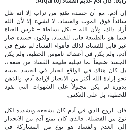
رابعاً: كان آدم عديم الفساد Afqartoj:
إن آدم، مع أن جسده صُنع من تراب إلا أنه ظل
سائداً فوق الموت والفساد، لا لشيء إلا لأن الله
أراد ذلك، ولأن الله – بكل بساطة – غرس الحياة
فيما هو بالطبيعة قابل للفساد، ولكون جسده صار
غير قابل للفساد، لذلك فأهواء الفساد لم تفرخ في
آدم، ولم يكن في أعضائه ناموس الخطية، ولم يكن
الجسد ضعيفاً بما تجلبه طبيعة الفساد من ضعف،
بل كان هناك في الواقع انحياز في الجسد نفسه
نحو إرادة الله أكثر من الانحياز لإرادة آدم، والذهن
بدوره لم يكن مجبولاً على الشهوات التي تقود
للخطية، بل على العكس.
فان الروح الذي في آدم كان يشجعه ويشدده لكل
نوع من الفضيلة. فالذي كان يمنع آدم من الانحدار
إلى العدم والفساد هو نوع من المشاركة في