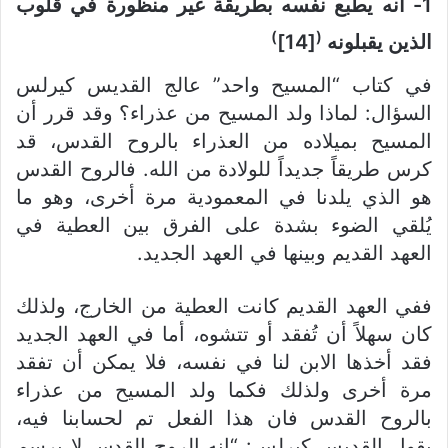
1- أنه يطبع نفسه بطريقة غير منظورة في قلوب
)
(
الذين يقبلونه
[14]
في كتاب “المسيح واحد” عالج القديس كيرلس
السؤال: لماذا ولد المسيح من عذراء؟ وقد قرر أن
المسيح بميلاده من العذراء بالروح القدس، قد
كرس طريقاً جديداً للولادة من الله. فالروح القدس
هو الذي يلدنا في المعمودية مرة أخرى، وهو ما
يُلقي الضوء بشدة على الفرق بين العطية في
العهد القديم وبينها في العهد الجديد.
ففي العهد القديم كانت العطية من الخارج، ولذلك
كان سهلاً أن تُفقد أو تتشوه، أما في العهد الجديد
فقد أخذها الابن لنا في نفسه، فلا يمكن أن تفقد
مرة أخرى ولذلك فكما ولد المسيح من عذراء
بالروح القدس فان هذا الفعل تم لحسابنا فيه،
يقول القديس كيرلس: “إنه الروح القدس لا يرسم