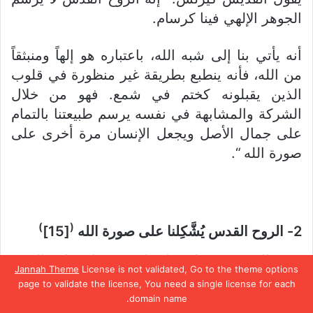
الجوهر الإلهي فينا كرسام.
أنه يأتي بنا إلى شبه الله، باعتباره هو إلهاً ومنبثقاً
من الله، فأنه ينطبع بطريقة غير منظورة في قلوب
الذين يقبلونه كختم في شمع. فهو من خلال
الشركة والمشابهة في نفسه يرسم طبيعتنا بالتمام
على جمال الأصل ويجعل الإنسان مرة أخرى على
صورة الله “.
)
(
2- الروح القدس يُشَّكِلنا على صورة الله
[15]
يؤكد القديس كيرلس انه لا يمكن استعادة المجد
Jannah Theme
License is not validated, Go to the theme options
القديم للإنسان إلا عن طريق الشركة مع الله
page to validate the license, You need a single license for each
والاتحاد به، ولن يستطيع أحد أن يقدم هذه الشركة
domain name.
يسبوك
تويتر
بينتيريست
واتساب
تيلقرام