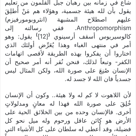
شاع في زمانه بين رهبان جبل القلمون من تعليم
يقول بأن لله هيئة جسمية، وهؤلاء هم مَنْ أُطلِقَ
عليهم اصطلاح المشبهة (انثروبومورفيزم)
Anthropomorphism. ففي رسالته إلى
)
(
كالوسيريوس أسقف أرسينوي
[12]
يقول: وهو
أمر في منتهى الغباء وهذا يُعَرِّض أولئك الذي
اختاروا أن يفكروا بهذه الطريقة لأقصى اتهامات
الكفر- وتبعاً لذلك، فنحن نُقر أنه أمر صحيح أن
الإنسان صُنِعَ على صورة الله، ولكن المثال ليس
جسدياً فان الله لا جسد له.
لأن اللاهوت لا كم له ولا هيئة.. وكون أن الإنسان
خُلِقَ على صورة الله فهذا له معانٍ ومدلولاتٍ
أخرى. فالإنسان وحده من بين الخلائق الحية على
الأرض هو كائن عاقل ورحوم وله ميل نحو كل
فضيلة، وقد أُعطي له سلطان على كل الأشياء التي