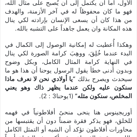
الأول، أما أن يكتمل إلى أن يُصبح على مثال الله،
فهو ما كان محفوظاً له في آخر الأزمنة، والهدف
من هذا كان أن يسعى الإنسان بإرادته لكي ينال
هذه المكانة وان يعمل جاهداً على التشبه بالله.
وهكذا أُعطيت له إمكانية الوصول إلى الكمال في
البدء عندما خُلِقَ، ووهِبَ كرامة الصورة لكي ينال
في النهاية كرامة المثال الكامل، وبكل وضوح
وبدون أدنى خطأ يقول الرسول يوحنا أن هذا هو ما
سيحدث ويصرح بذلك
“يا أولادي نحن لا نعرف ماذا
سنكون عليه ولكن عندما يظهر ذاك وهو يعني
المخلص، سنكون مثله”
(1يوحنا3 : 2).
أوريجينوس هنا ينحى منحىً أفلاطونياً في فهمه
للخلق، فهو يذكر فقرة ضمناً دون أن يقتبسها من
محاورات أفلاطون تؤكد أن الشبه أو التمثل الكامل