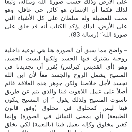
على الأرض وذلك حسب صورة الله ومثاله، وتبعاً
لذلك فكما أن الإنسان هو كائن حي عاقل، وهو
محب للفضيلة وله سلطان على كل الأشياء التي
على الأرض، لذلك يؤكد الكتاب أنه قد خلق على
صورة الله” (رسالة 83).
– واضح مما سبق أن الصورة هنا هي نوعية داخلية
روحية يشترك فيها الجسد ولكنها ليست الجسد،
وهو (أي القديس كيرلس) يُقرر أن تجديدنا في
المسيح يشمل الروح والجسد معاً لأن ابن الله
تجسد لأجل خلاصنا ولكن جوهر هذه العلاقة قائم
أصلاً على عمل اللاهوت فينا والذي يتم عن طريق
ناسوت المسيح ولذلك يقول ” إن المسيح يتكون
فينا ليس كمخلوق في مخلوق (وفق قانون
الطبيعة) (أي بمعنى التماثل في الصورة) وإنما
كغير مخلوق وكإله يعمل فينا (بالنعمة) لكي يخلق