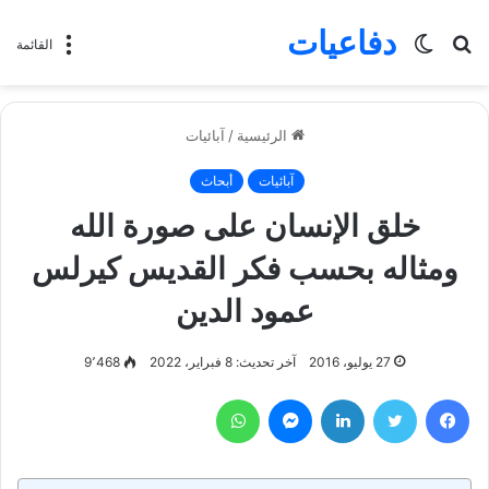
دفاعيات
بحث
الوضع
القائمة
عن
المظلم
الرئيسية
/
آبائيات
آبائيات
أبحاث
خلق الإنسان على صورة الله
ومثاله بحسب فكر القديس كيرلس
عمود الدين
27 يوليو، 2016
آخر تحديث: 8 فبراير، 2022
9٬468
فيسبوك
تويتر
لينكدإن
ماسنجر
واتساب