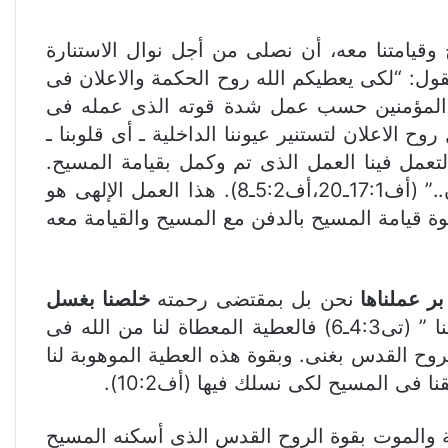
 وقيامتنا معه، أن نصلى من أجل نوال الاستنارة
قدس. كما يقول الرسول لأهل أفسس بعد ان آمنوا بالمسيح وختموا بالروح القدس (أف13:1)، يقول: “لكى يعطيكم الله روح الحكمة والاعلان فى
حن المؤمنين حسب عمل شدة قوته الذى عمله فى
 الاعلان لتستنير عيوننا الداخلية ـ أى قلوبنا ـ
لتعمل فينا العمل الذى تم وكمل بقيامة المسيح.
ولذلك يكمل الرسول قائلاً “ونحن أموات بالخطايا أحيانا مع المسيح وأقامنا معه.. بالنعمة أنتم مخلصون..” (أف17:1ـ20،أف5:2ـ8). هذا العمل الإلهى هو
قوة قيامة المسيح بالدفن مع المسيح والقيامة معه
بر عملناها
نحن بل بمقتضى رحمته
خلصنا بغسل
الذى سكبه بغنى علينا بيسوع المسيح مخلصنا ” (تى4:3ـ6) فالعطية المعطاة لنا من الله فى
ح القدس بغنى. وبقوة هذه العطية الموهوبة لنا
فى المسيح لكى نسلك فيها (أف10:2).
ة والموت بقوة الروح القدس الذى أسكنه المسيح