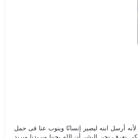
أنه أرسل ابنه ليصير إنسانًا وينوب عنا فى حمل
صليب. الله لم يشفق على ابنه بل بذله لأجلنا أجمعين (رو32:8) وكل هذا لكى نعرف نحن البشر أن الله يحبنا ويريدنا ويريد