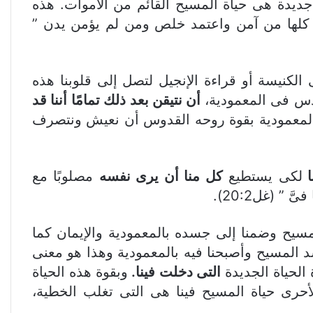
جديدة هى حياة المسيح القائم من الأموات. هذه
قة كلها من آمن واعتمد خلص ومن لم يؤمن يدن ”
لكنيسة أو قراءة الإنجيل لتصل إلى قلوبنا هذه
لقدس فى المعمودية،
أن نتيقن بعد ذلك تمامًا أننا قد
 بالمعمودية بقوة روحه القدوس أن نعيش ونتصرف
ا
لكى يستطيع
كل منا أن يرى نفسه
مصلوبًا مع
 (غل20:2).
لمسيح وضمنا إلى جسده بالمعمودية والإيمان كما
مدنا إلى جسد واحد ” (1كو13:12) أى نحن دخلنا فى جسد المسيح وأصبحنا فيه بالمعمودية وهذا هو معنى
الحياة الجديدة
التى دخلت فينا.
وبقوة هذه الحياة
لأحرى حياة المسيح فينا هى التى تغلب الخطية،