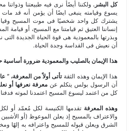
كل البشر.
ولكننا أيضًأ نرى فيه طبيعتنا وذوات
يسوع وقيامته ينبغى ايضًا أن يؤمن أنه قد مات
يشترك كل واحد شخصيًا فى موت المسيح وقيامته.
إنساننا العتيق ثم قيامتنا مع المسيح، أو قيامة ال
وبذرتها بالمعمودية هى قوة الحياة الجديدة التى ن
أن نعيش فى القداسة وجدة الحياة.
هذا الإيمان بالصليب والمعمودية ضرورة أساسية 
هذا الإيمان وهذه الثقة
تأتى أولاً من المعرفة، ” عا
أن الرسول بولس يتكلم عن
معرفة نعرفها أو نع
كل من اعتمد ليسوع المسيح اعتمدنا لموته فدفنا معه 
وهذه المعرفة
تقدمها الكنيسة لكل مُعمّد أو 
والاعتراف بالمسيح إذ يعلن الموعوظ (أو الأشبين
الشرق ويعلن قبوله للمسيح واعترافه به إلهًا وم