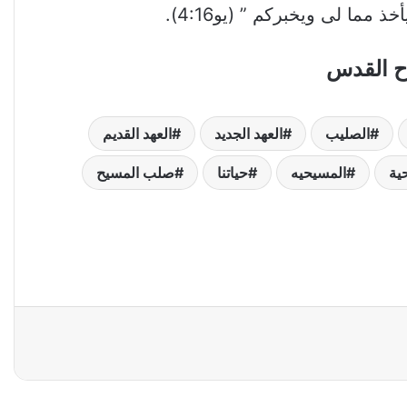
ما لى ويخبركم ” (يو4:16).
وح القدس
الصليب
العهد الجديد
العهد القديم
ية
المسيحيه
حياتنا
صلب المسيح