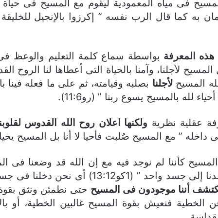
 المسيح فى مياه المعمودية ليقوم مع المسيح فى حياة 
إيمان به كما قال الرب نفسه ” إكرزوا بالإنجيل للخلي
 هذه المعرفة
بواسطة سماع كلمة التعليم والوعظ فى ا
المسيح لأجلنا، وآمنا بالحياة التى أعطاها لنا الروح ا
عله المسيح
لأجلنا
بصلبه وقيامته، ثم على ما فعله فينا
ء لله بالمسيح يسوع ربنا ” (رو11:6).
فة عقلية نظرية
ولكنها اعلان روح الله القدوس لقلوبن
خله ” مع المسيح صُلبت فأحيا لا أنا بل المسيح يحيا فىَّ ”
المسيح كأننا لم نوجد فيه مع إن الله قد وضعنا فى ا
يقول الرسول بولس ” لأننا جميعًا بروح واحد اعت
نكتشف أننا موجودون فى المسيح
حتى نطمئن ونثق بقوة 
 عن الخطية فنعيش بقوة المسيح غالبين الخطية، أو با
لقداسة.