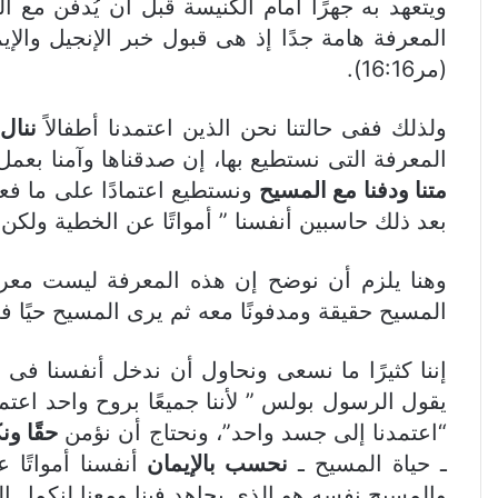
ويتعهد به جهرًا أمام الكنيسة قبل أن يُدفن مع
المعرفة هامة جدًا إذ هى قبول خبر الإنجيل وال
(مر16:16).
ولذلك ففى حالتنا نحن الذين اعتمدنا أطفالاً
ننال
المعرفة التى نستطيع بها، إن صدقناها وآمنا بعمل 
متنا ودفنا مع المسيح
ونستطيع اعتمادًا على ما ف
بعد ذلك حاسبين أنفسنا ” أمواتًا عن الخطية ولكن أحيا
وهنا يلزم أن نوضح إن هذه المعرفة ليست معر
المسيح حقيقة ومدفونًا معه ثم يرى المسيح حيًا فى دا
إننا كثيرًا ما نسعى ونحاول أن ندخل أنفسنا فى 
“اعتمدنا إلى جسد واحد”، ونحتاج أن نؤمن
حقًا و
ـ حياة المسيح ـ
نحسب بالإيمان
أنفسنا أمواتًا
والمسيح نفسه هو الذى يجاهد فينا ومعنا لنكمل ا