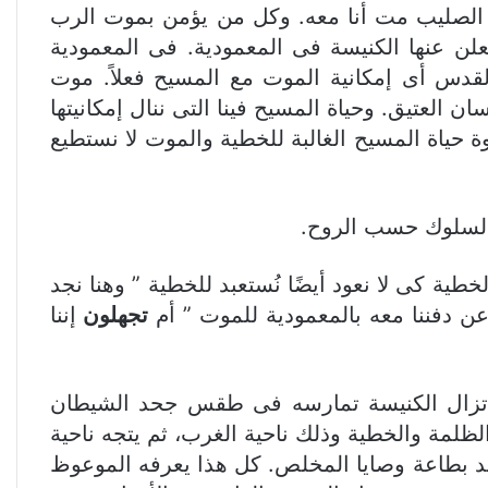
لى الصليب مت أنا معه. وكل من يؤمن بموت الرب
لن عنها الكنيسة فى المعمودية. فى المعمودية
لقدس أى إمكانية الموت مع المسيح فعلاً. موت
ن العتيق. وحياة المسيح فينا التى ننال إمكانيتها
وة حياة المسيح الغالبة للخطية والموت لا نستطيع
والسلوك حسب الروح.
طية كى لا نعود أيضًا نُستعبد للخطية ” وهنا نجد
ن دفننا معه بالمعمودية للموت ” أم
تجهلون
إننا
ماتزال الكنيسة تمارسه فى طقس جحد الشيطان
ظلمة والخطية وذلك ناحية الغرب، ثم يتجه ناحية
عهد بطاعة وصايا المخلص. كل هذا يعرفه الموعوظ