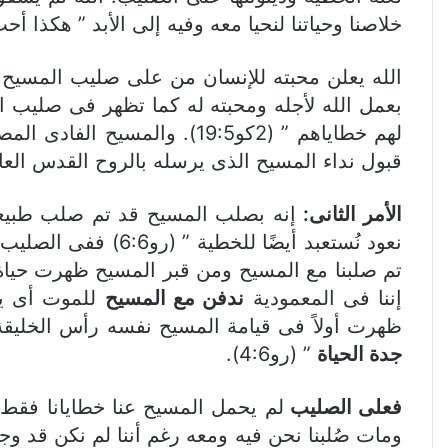
خلاصنا وحياتنا لنحيا معه وفيه إلى الأبد ” هكذا أحب 
الله يعلن محبته للإنسان من على صليب المسيح و
بعمل الله لأجله ومحبته له كما تظهر فى صليب ا
لهم خطاياهم ” (2كو19:5). و
قبول نداء المسيح الذى يرسله بالروح القدس العام
الأمر الثانى:
إنه بصلب المسيح قد تم صلب طبيعتنا
نعود نُستعبد أيضًا
تم صلبنا مع المسيح ومن قبر المسيح ظهرت حياة 
إننا فى المعمودية
ندفن مع المسيح
للموت أى يد
ظهرت أولاً فى قيامة المسيح نفسه رأس الخليقة 
جدة الحياة
” (رو4:6).
فعلى الصليب
لم يحمل المسيح عنا خطايانا فقط
ومات صُلبنا نحن فيه ومعه رغم أننا لم نكن قد وجدن