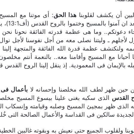
لبين أن يكشف لقلوبنا
هذا الحق
: أى موتنا مع المسيح
بالروح ال
رجاء دعوتكم.. وما هى عظمة قدرته الفائقة نحونا ن
لأجلهم ـ وليتنا نصلى معه من أجل نفوسنا لأجل نوال روح
مه ولنكتشف عظمة قدرة الله الفائقة والمتجهة إلينا 
ه بالإيمان فى المعمودية. إذ ينقل إلينا الروح القدس 
ن حين ظهر لطف الله مخلصنا وإحسانه لا
بأعمال فى 
ح القدس
 الذى ظهر بمجيئ المسيح وصلبه وقيامته وإنسكاب الرو
يدة سالكين فى القداسة والأعمال الصالحة التى خُلقنا 
وبنا ولقلوب الجميع حتى نعيش به وبقوته غالبين الخطي