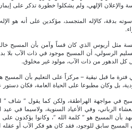
سة والإعلان الإلهي، ولم يشكلوا خطورة تذكر على إيما
ته بدقة، كالإله المتجسد، مؤكدين على أنه هو الإله ا
ء.
سة مثل أريوس الذي كان قساً وآمن بأن المسيح خالق ا
سليم الرسولي، أن المسيح موجود في ذات الآب بلا بدا
ل كل الدهور من ذات الآب، مولود غير مخلوق.
فترة ما قبل نيقية – مركزاً على التعليم بأن المسيح هو
دية، بل وكان مطبوعا على الحياة العامة، فكان دستور عب
مسيح في مواجهة الهراطقة، ولكن كما يقول ” شاف ” الم
لعشاء الرباني، وفي الأعياد السنوية، ولاسيما في عيد 
شهد بأن المسيح هو ” كلمة الله “، وكانوا يؤكدون على ل
لمسيح سابق للوجود، فقد كان هو فكر الآب أو عقله النا