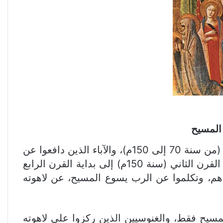
 المسيح
آمن آباء الكنيسة الأولى تلاميذ رسل المسيح وخلفاؤهم، في نهاية القرن الأول وبداية القرن الثاني للميلاد (من سنة 70 إلى 150م)، والآباء الذين دافعوا عن
الإيمان المسيحي أمام الأباطرة الرومان وضد الهراطقة واليهود وعبدة الأوثان وغيرهم ابتداء من منتصف القرن الثاني (سنة 150م) إلى بداية القرن الرابع
ا عليه بكل قواهم، وتكلموا عن الرب يسوع المسيح، عن لاهوته
سيح فقط، والغنوسيين الذين ركزوا على لاهوته