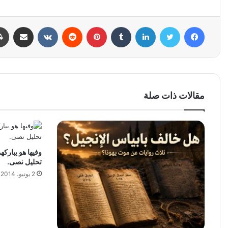
فيسبوك
تويتر
لينكدإن
بينتيريست
مشاركة عبر البري
مقالات ذات صلة
وفيها هو يباركه
تحليل نصى.
2 يونيو، 2014