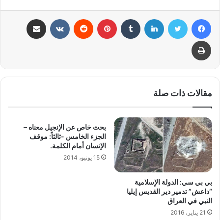
فيسبوك
تويتر
لينكدإن
بينتيريست
مشاركة عبر البريد
طباعة
مقالات ذات صلة
بحث خاص عن الإنجيل معناه –
الجزء الخامس -ثالثاً: موقف
الإنسان أمام الكلمة.
15 يونيو، 2014
بي بي سي: الدولة الإسلامية
“داعش” تدمير دير القديس إيليا
النبي في العراق
21 يناير، 2016